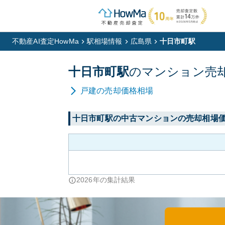
不動産AI査定HowMa
駅相場情報
広島県
十日市町駅
十日市町
駅
の
マンション
売
戸建
の売却価格相場
十日市町
駅の中古マンションの売却相場
2026
年の集計結果