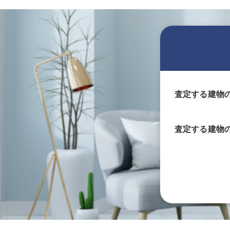
査定する建物
査定する
建物