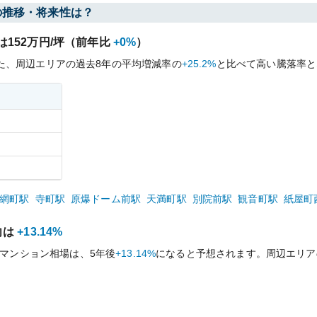
の推移・将来性は？
は
152
万円/坪（前年比
+0%
）
た、周辺エリアの過去
8
年の平均増減率の
+25.2%
と比べて
高い
騰落率と
網町
駅
寺町
駅
原爆ドーム前
駅
天満町
駅
別院前
駅
観音町
駅
紙屋町
向は
+13.14%
マンション相場は、5年後
+13.14%
になると予想されます。周辺エリア