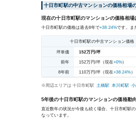
十日市町
駅の中古マンションの価格相場
現在の
十日市町
駅のマンションの価格相場
十日市町
駅の価格は過去
8
年で
+38.24%
です。
ま
十日市町
駅の中古マンション価格
坪単価
152
万円/坪
前年
152
万円/坪
（現在
+0%
）
8
年前
110
万円/坪
（現在
+38.24%
）
※周辺エリアは
十日市町
駅
土橋
駅
本川町
駅
小
5年後の
十日市町
駅のマンションの価格動
直近数年の状況が今後も続く場合、
十日市町
駅の
なっています。