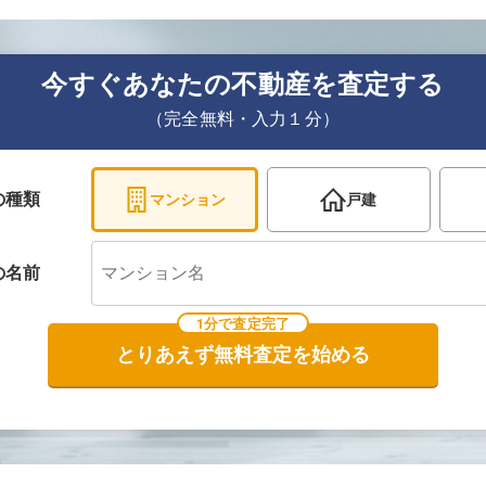
今すぐあなたの不動産を査定する
（完全無料・入力１分）
の種類
マンション
戸建
の
名前
1分で査定完了
とりあえず無料査定を始める