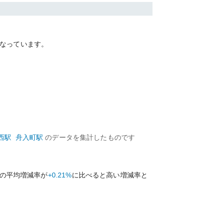
なっています。
西
駅
舟入町
駅
のデータを集計したものです
の平均増減率が
+0.21%
に比べると
高い
増減率と