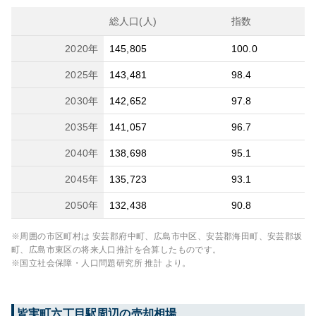
総人口(人)
指数
2020
年
145,805
100.0
2025
年
143,481
98.4
2030
年
142,652
97.8
2035
年
141,057
96.7
2040
年
138,698
95.1
2045
年
135,723
93.1
2050
年
132,438
90.8
※周囲の市区町村は
安芸郡府中町、広島市中区、安芸郡海田町、安芸郡坂
町、広島市東区
の将来人口推計を合算したものです。
※国立社会保障・人口問題研究所 推計 より。
皆実町六丁目
駅周辺の売却相場