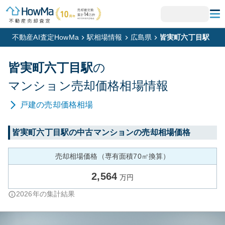
不動産AI査定HowMa
駅相場情報
広島県
皆実町六丁目駅
皆実町六丁目
駅
の
マンション
売却価格相場情報
戸建
の売却価格相場
皆実町六丁目
駅の中古マンションの売却相場価格
売却相場価格（専有面積70㎡換算）
2,564
万円
2026
年の集計結果