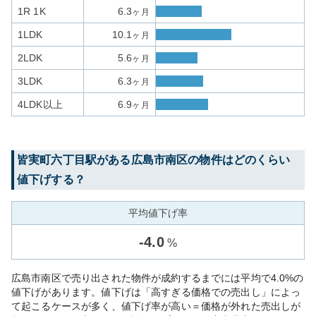
1R 1K
6.3
ヶ月
1LDK
10.1
ヶ月
2LDK
5.6
ヶ月
3LDK
6.3
ヶ月
4LDK以上
6.9
ヶ月
皆実町六丁目
駅がある
広島市南区
の物件はどのくらい
値下げする？
平均値下げ率
-
4.0
%
広島市南区で売り出された物件が成約するまでには平均で4.0%の
値下げがあります。値下げは「高すぎる価格での売出し」によっ
て起こるケースが多く、値下げ率が高い＝価格が外れた売出しが