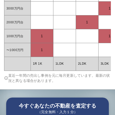
1
3000万円台
1
2000万円台
1
1
1000万円台
1
〜1000万円
1R 1K
1LDK
2LDK
3LDK
直近一年間の売出し事例を元に毎月更新しています。最新の状
況と異なる場合があります。
今すぐあなたの不動産を査定する
（完全無料・入力１分）