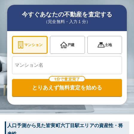
今すぐあなたの不動産を査定する
（完全無料・入力１分）
マンション
戸建
土地
1分で査定完了
とりあえず無料査定を始める
人口予測から見た
皆実町六丁目
駅エリアの資産性・将
来性