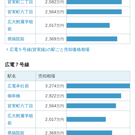
皆実町二丁目
2,582
万円
皆実町六丁目
2,564
万円
広大附属学校
2,017
万円
前
県病院前
2,369
万円
広電５号線(皆実線)
の駅ごと売却価格相場
広電７号線
駅名
売却相場
広電本社前
3,274
万円
御幸橋
2,822
万円
皆実町六丁目
2,564
万円
広大附属学校
2,017
万円
前
県病院前
2,369
万円