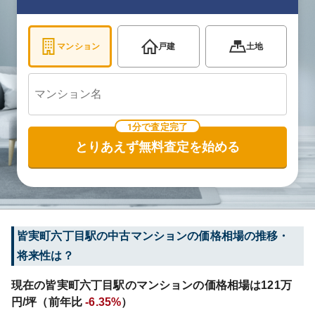
マンション
戸建
土地
1分で査定完了
とりあえず無料査定を始める
皆実町六丁目
駅の中古マンションの価格相場の推移・
将来性は？
現在の
皆実町六丁目
駅のマンションの価格相場は
121
万
円/坪（前年比
-6.35%
）