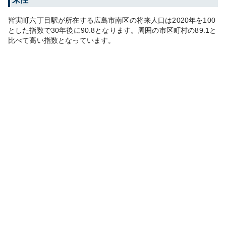
皆実町六丁目
駅が所在する
広島市南区
の将来人口は
2020
年を100
とした指数で30年後に
90.8
となります。
周囲の市区町村の
89.1
と
比べて
高い
指数となっています。