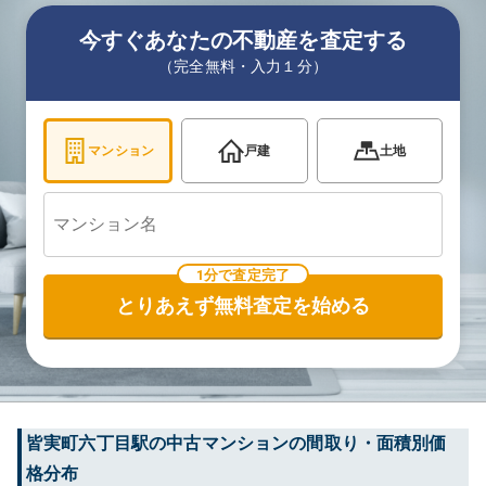
今すぐあなたの不動産を査定する
（完全無料・入力１分）
マンション
戸建
土地
1分で査定完了
とりあえず無料査定を始める
皆実町六丁目
駅の中古マンションの間取り・面積別価
格分布