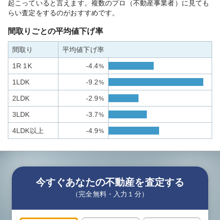
起こっていると言えます。複数のプロ（不動産事業者）に見ても
らい査定をするのがおすすめです。
間取りごとの平均値下げ率
間取り
平均値下げ率
1R 1K
-4.4
%
1LDK
-9.2
%
2LDK
-2.9
%
3LDK
-3.7
%
4LDK以上
-4.9
%
今すぐあなたの不動産を査定する
（完全無料・入力１分）