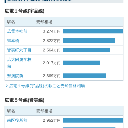
広電１号線(宇品線)
駅名
売却相場
広電本社前
3,274
万円
御幸橋
2,822
万円
皆実町六丁目
2,564
万円
広大附属学校
2,017
万円
前
県病院前
2,369
万円
広電１号線(宇品線)
の駅ごと売却価格相場
広電５号線(皆実線)
駅名
売却相場
南区役所前
2,952
万円