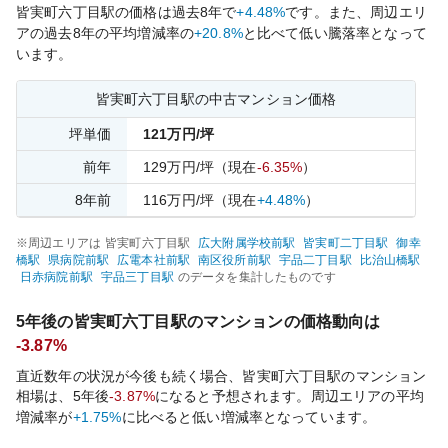
皆実町六丁目
駅の価格は過去
8
年で
+4.48%
です。
また、周辺エリ
アの過去
8
年の平均増減率の
+20.8%
と比べて
低い
騰落率となって
います。
皆実町六丁目
駅の中古マンション価格
坪単価
121
万円/坪
前年
129
万円/坪
（現在
-6.35%
）
8
年前
116
万円/坪
（現在
+4.48%
）
※周辺エリアは
皆実町六丁目
駅
広大附属学校前
駅
皆実町二丁目
駅
御幸
橋
駅
県病院前
駅
広電本社前
駅
南区役所前
駅
宇品二丁目
駅
比治山橋
駅
日赤病院前
駅
宇品三丁目
駅
のデータを集計したものです
5年後の
皆実町六丁目
駅のマンションの価格動向は
-3.87%
直近数年の状況が今後も続く場合、
皆実町六丁目
駅のマンション
相場は、5年後
-3.87%
になると予想されます。周辺エリアの平均
増減率が
+1.75%
に比べると
低い
増減率となっています。