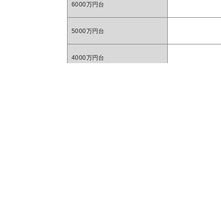
6000万円台
5000万円台
4000万円台
3000万円台
マン
2000万円台
1000万円台
1
〜1000万円
1R 1K
直近一年間の売出し事例を元に毎月更新して