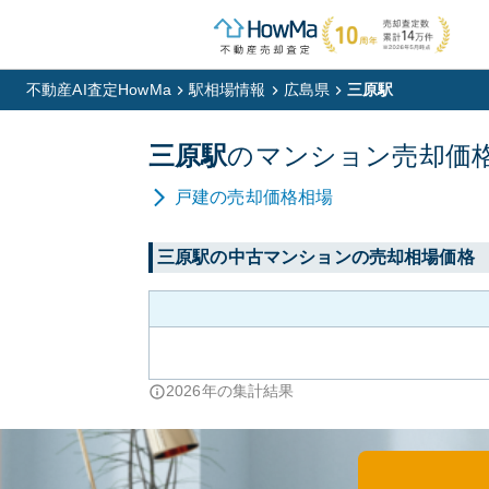
不動産AI査定HowMa
駅相場情報
広島県
三原駅
三原
駅
の
マンション
売却価
戸建
の売却価格相場
三原
駅の中古マンションの売却相場価格
2026
年の集計結果