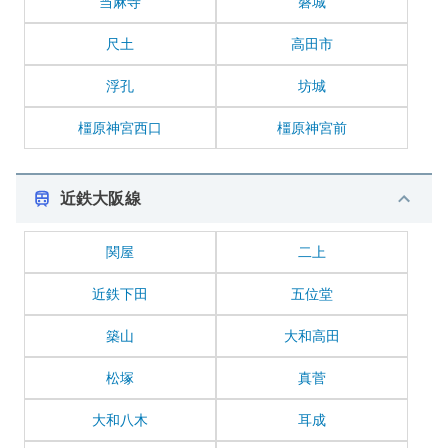
当麻寺
磐城
尺土
高田市
浮孔
坊城
橿原神宮西口
橿原神宮前
近鉄大阪線
関屋
二上
近鉄下田
五位堂
築山
大和高田
松塚
真菅
大和八木
耳成