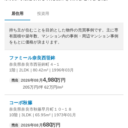
居住用
投資用
持ち主が住むことを目的とした物件の売買事例です。
主に専
有面積や築年数、マンション内の事例・周辺マンション事例
をもとに価格が決まります。
ファミール奈良西笹鉾
奈良県奈良市西笹鉾町４−１
1階 | 2LDK | 80.42m² | 1996年03月
4,980
万円
2026年08月
売出
205
万円/坪
62
万円/m²
コーポ秋篠
奈良県奈良市秋篠早月町１０−１８
10階 | 3LDK | 65.95m² | 1973年01月
680
万円
2026年08月
売出