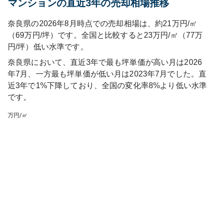
マンションの直近3年の売却相場推移
奈良県の2026年8月時点での売却相場は、約21万円/㎡
（69万円/坪）です。全国と比較すると23万円/㎡（77万
円/坪）低い水準です。
奈良県
において、直近3年で最も坪単価が高い月は
2026
年7月
、一方最も坪単価が低い月は
2023年7月
でした。直
近3年で
1%下降しており
、
全国
の変化率
8
%
より低い水準
です
。
万円/㎡