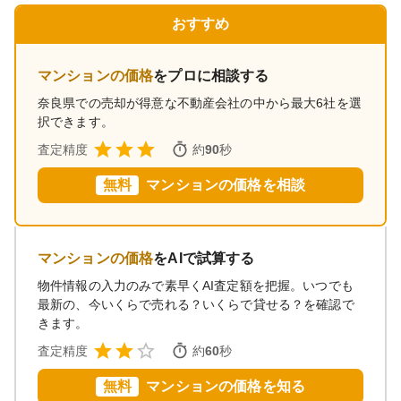
おすすめ
マンションの価格
をプロに相談する
奈良県
での売却が得意な不動産会社の中から最大6社を選
択できます。
査定精度
約
90
秒
無料
マンションの価格を相談
マンションの価格
をAIで試算する
物件情報の入力のみで素早くAI査定額を把握。いつでも
最新の、今いくらで売れる？いくらで貸せる？を確認で
きます。
査定精度
約
60
秒
無料
マンションの価格を知る