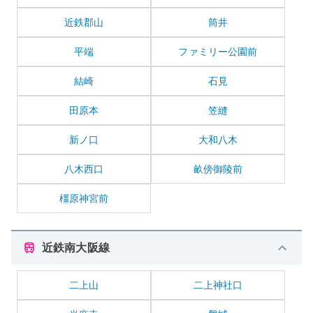
近鉄郡山
筒井
平端
ファミリー公園前
結崎
石見
田原本
笠縫
新ノ口
大和八木
八木西口
畝傍御陵前
橿原神宮前
近鉄南大阪線
二上山
二上神社口