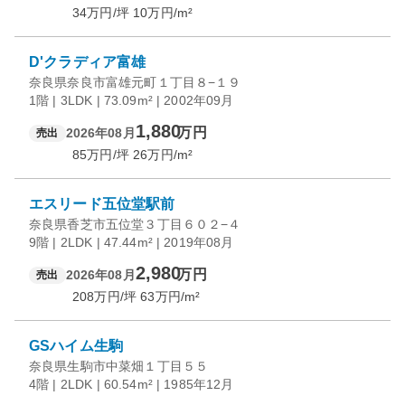
34
万円/坪
10
万円/m²
D'クラディア富雄
奈良県奈良市富雄元町１丁目８−１９
1階 | 3LDK | 73.09m² | 2002年09月
1,880
万円
2026年08月
売出
85
万円/坪
26
万円/m²
エスリード五位堂駅前
奈良県香芝市五位堂３丁目６０２−４
9階 | 2LDK | 47.44m² | 2019年08月
2,980
万円
2026年08月
売出
208
万円/坪
63
万円/m²
GSハイム生駒
奈良県生駒市中菜畑１丁目５５
4階 | 2LDK | 60.54m² | 1985年12月