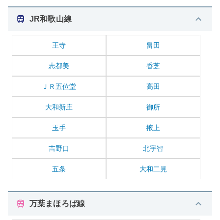
JR和歌山線
王寺
畠田
志都美
香芝
ＪＲ五位堂
高田
大和新庄
御所
玉手
掖上
吉野口
北宇智
五条
大和二見
万葉まほろば線