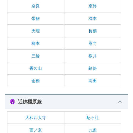
奈良
京終
帯解
櫟本
天理
長柄
柳本
巻向
三輪
桜井
香久山
畝傍
金橋
高田
近鉄橿原線
大和西大寺
尼ヶ辻
西ノ京
九条