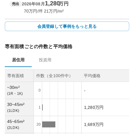
1,280
万円
2026年08月
売出
70
万円/坪
21
万円/m²
会員登録して事例をもっと見る
専有面積ごとの件数と平均価格
居住用
投資用
専有面積
件数（全
100
件中）
平均価格
~30m²
-
0
(
1R・1K
)
30~45m²
1,280万円
1
(
1LDK
)
45~65m²
1,689万円
20
(
2LDK
)