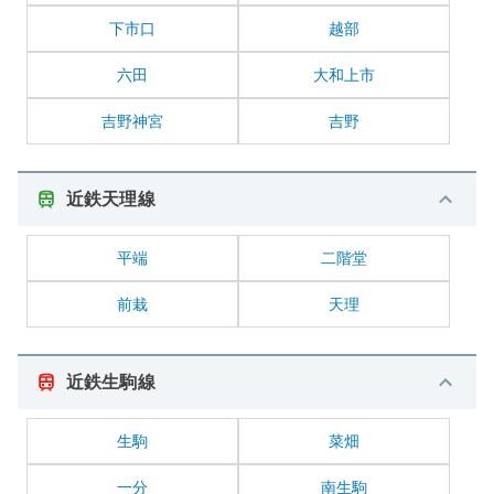
下市口
越部
六田
大和上市
吉野神宮
吉野
近鉄天理線
平端
二階堂
前栽
天理
近鉄生駒線
生駒
菜畑
一分
南生駒