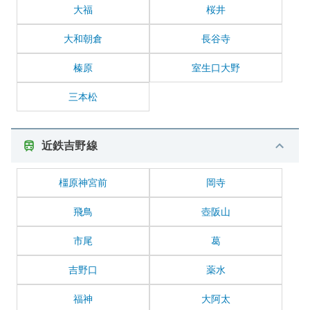
大福
桜井
大和朝倉
長谷寺
榛原
室生口大野
三本松
近鉄吉野線
橿原神宮前
岡寺
飛鳥
壺阪山
市尾
葛
吉野口
薬水
福神
大阿太