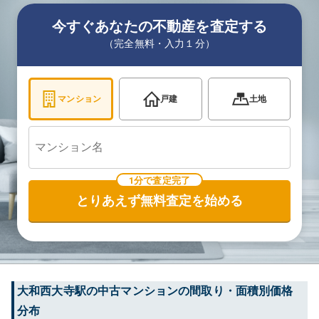
今すぐあなたの不動産を査定する
（完全無料・入力１分）
マンション
戸建
土地
1分で査定完了
とりあえず無料査定を始める
大和西大寺
駅の中古マンションの間取り・面積別価格
分布