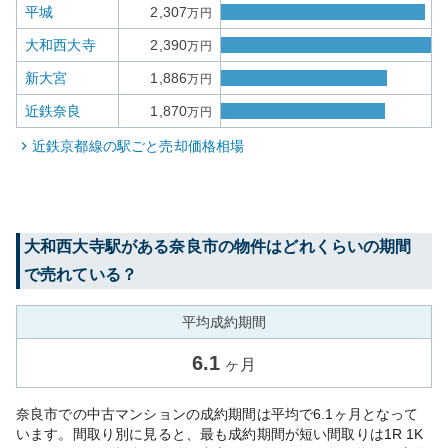
平城
2,307
万円
大和西大寺
2,390
万円
新大宮
1,886
万円
近鉄奈良
1,870
万円
近鉄京都線
の駅ごと売却価格相場
大和西大寺
駅がある
奈良市
の物件はどれくらいの期間
で売れている？
平均成約期間
6.1
ヶ月
奈良市での中古マンションの成約期間は平均で6.1ヶ月となって
います。間取り別に見ると、最も成約期間が短い間取りは1R 1K