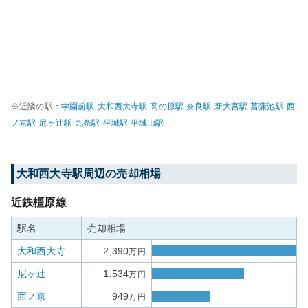
※近隣の駅：
学園前
駅
大和西大寺
駅
高の原
駅
奈良
駅
新大宮
駅
菖蒲池
駅
西
ノ京
駅
尼ヶ辻
駅
九条
駅
平城
駅
平城山
駅
大和西大寺
駅周辺の売却相場
近鉄橿原線
駅名
売却相場
大和西大寺
2,390
万円
尼ヶ辻
1,534
万円
西ノ京
949
万円