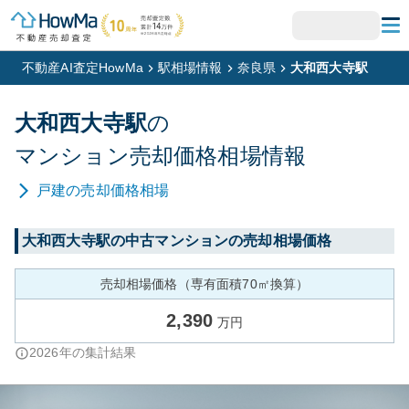
不動産AI査定HowMa
駅相場情報
奈良県
大和西大寺駅
大和西大寺
駅
の
マンション
売却価格相場情報
戸建
の売却価格相場
大和西大寺
駅の中古マンションの売却相場価格
売却相場価格（専有面積70㎡換算）
2,390
万円
2026
年の集計結果