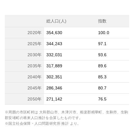
総人口(人)
指数
2020
年
354,630
100.0
2025
年
344,243
97.1
2030
年
332,031
93.6
2035
年
317,889
89.6
2040
年
302,351
85.3
2045
年
286,346
80.7
2050
年
271,142
76.5
※周囲の市区町村は
大和郡山市、木津川市、相楽郡精華町、生駒市、生駒
郡安堵町
の将来人口推計を合算したものです。
※国立社会保障・人口問題研究所 推計 より。