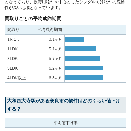
となっており、投資用物件を中心としたシングル向け物件の流動
性が高い地域となっています。
間取りごとの平均成約期間
間取り
平均成約期間
1R 1K
3.1
ヶ月
1LDK
5.1
ヶ月
2LDK
5.7
ヶ月
3LDK
6.2
ヶ月
4LDK以上
6.3
ヶ月
大和西大寺
駅がある
奈良市
の物件はどのくらい値下げ
する？
平均値下げ率