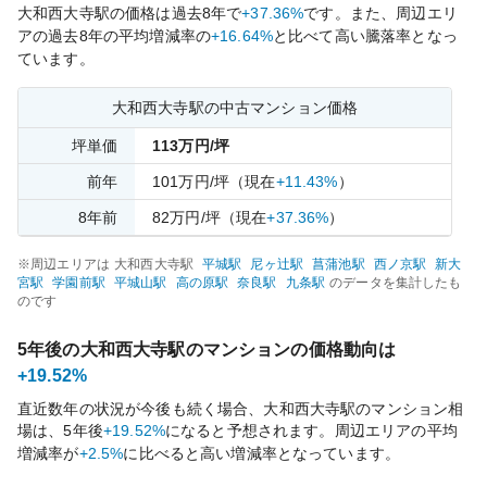
大和西大寺
駅の価格は過去
8
年で
+37.36%
です。
また、周辺エリ
アの過去
8
年の平均増減率の
+16.64%
と比べて
高い
騰落率となっ
ています。
大和西大寺
駅の中古マンション価格
坪単価
113
万円/坪
前年
101
万円/坪
（現在
+11.43%
）
8
年前
82
万円/坪
（現在
+37.36%
）
※周辺エリアは
大和西大寺
駅
平城
駅
尼ヶ辻
駅
菖蒲池
駅
西ノ京
駅
新大
宮
駅
学園前
駅
平城山
駅
高の原
駅
奈良
駅
九条
駅
のデータを集計したも
のです
5年後の
大和西大寺
駅のマンションの価格動向は
+19.52%
直近数年の状況が今後も続く場合、
大和西大寺
駅のマンション相
場は、5年後
+19.52%
になると予想されます。周辺エリアの平均
増減率が
+2.5%
に比べると
高い
増減率となっています。