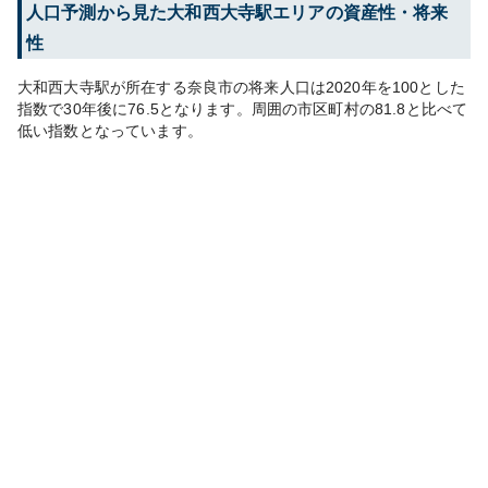
人口予測から見た
大和西大寺
駅エリアの資産性・将来
性
大和西大寺
駅が所在する
奈良市
の将来人口は
2020
年を100とした
指数で30年後に
76.5
となります。
周囲の市区町村の
81.8
と比べて
低い
指数となっています。