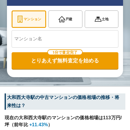
マンション
戸建
土地
1分で査定完了
とりあえず無料査定を始める
大和西大寺
駅の中古マンションの価格相場の推移・将
来性は？
現在の
大和西大寺
駅のマンションの価格相場は
113
万円/
坪（前年比
+11.43%
）