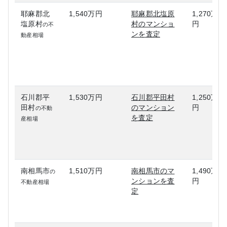
耶麻郡北
1,540万円
耶麻郡北塩原
1,270万
塩原村
村のマンショ
円
の不
ンを査定
動産相場
石川郡平
1,530万円
石川郡平田村
1,250万
田村
のマンション
円
の不動
を査定
産相場
南相馬市
1,510万円
南相馬市のマ
1,490万
の
ンションを査
円
不動産相場
定