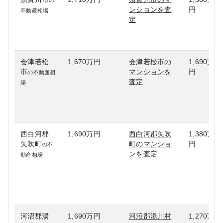
の
ンションを査
円
不動産相場
定
会津若松
1,670万円
会津若松市の
1,690万
市
マンションを
円
の不動産相
査定
場
西白河郡
1,690万円
西白河郡矢吹
1,380万
矢吹町
町のマンショ
円
の不
ンを査定
動産相場
河沼郡湯
1,690万円
河沼郡湯川村
1,270万