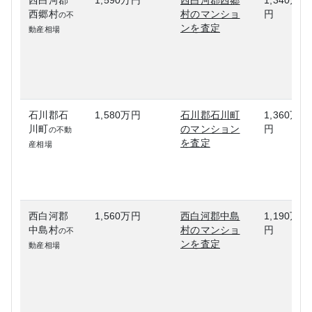
西白河郡
1,590万円
西白河郡西郷
1,340万
西郷村
村のマンショ
円
の不
ンを査定
動産相場
石川郡石
1,580万円
石川郡石川町
1,360万
川町
のマンション
円
の不動
を査定
産相場
西白河郡
1,560万円
西白河郡中島
1,190万
中島村
村のマンショ
円
の不
ンを査定
動産相場