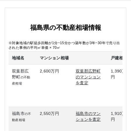
福島県の不動産相場情報
※対象地域の駅徒歩距離が1分~15分かつ築年数が3年~30年で売り出
された事例の平均㎡単価 × 70㎡
地域名
マンション相場
戸建相場
双葉郡広
2,600万円
双葉郡広野町
1,390万
野町
のマンション
円
の不動
を査定
産相場
福島市
2,550万円
福島市のマン
1,910万
の不
ションを査定
円
動産相場