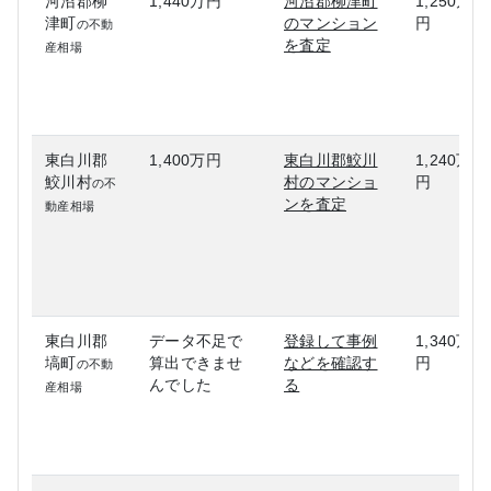
河沼郡柳
1,440万円
河沼郡柳津町
1,250万
津町
のマンション
円
の不動
を査定
産相場
東白川郡
1,400万円
東白川郡鮫川
1,240万
鮫川村
村のマンショ
円
の不
ンを査定
動産相場
東白川郡
データ不足で
登録して事例
1,340万
塙町
算出できませ
などを確認す
円
の不動
んでした
る
産相場