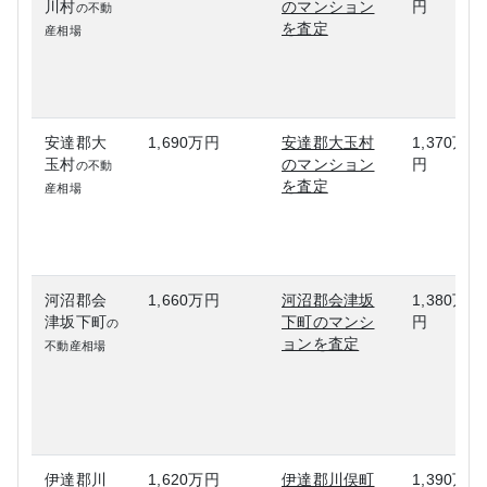
川村
のマンション
円
の不動
を査定
産相場
安達郡大
1,690万円
安達郡大玉村
1,370万
玉村
のマンション
円
の不動
を査定
産相場
河沼郡会
1,660万円
河沼郡会津坂
1,380万
津坂下町
下町のマンシ
円
の
ョンを査定
不動産相場
伊達郡川
1,620万円
伊達郡川俣町
1,390万