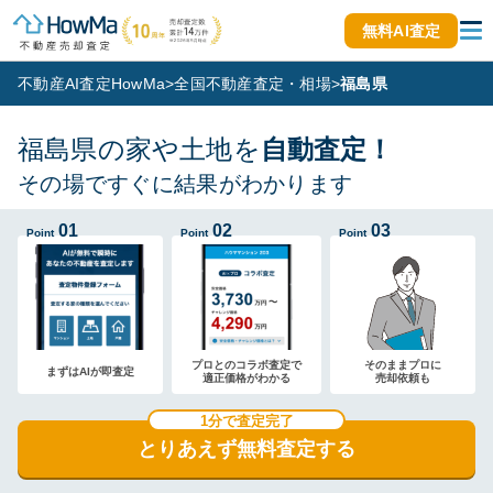
無料AI査定
不動産AI査定HowMa
>
全国不動産査定・相場
>
福島県
福島県の家や土地を
自動査定！
その場ですぐに結果がわかります
01
02
03
Point
Point
Point
プロとのコラボ査定で
そのままプロに
まずはAIが即査定
適正価格がわかる
売却依頼も
1分で査定完了
とりあえず無料査定する