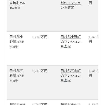
泉崎村
村のマンショ
円
の不
ンを査定
動産相場
田村郡小
1,730万円
田村郡小野町
1,320万
野町
のマンション
円
の不動
を査定
産相場
田村郡三
1,710万円
田村郡三春町
1,350万
春町
のマンション
円
の不動
を査定
産相場
須賀川市
1,710万円
須賀川市のマ
1,560万