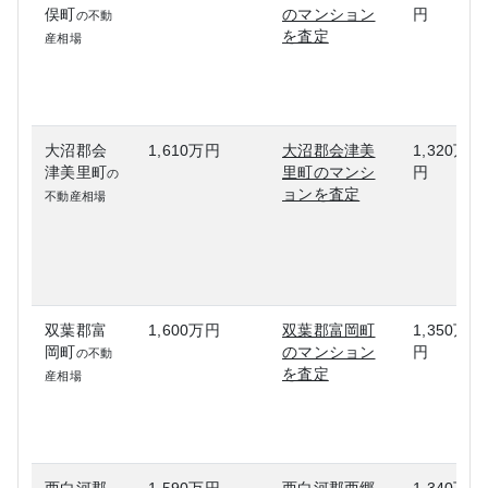
俣町
のマンション
円
の不動
を査定
産相場
大沼郡会
1,610万円
大沼郡会津美
1,320万
津美里町
里町のマンシ
円
の
ョンを査定
不動産相場
双葉郡富
1,600万円
双葉郡富岡町
1,350万
岡町
のマンション
円
の不動
を査定
産相場