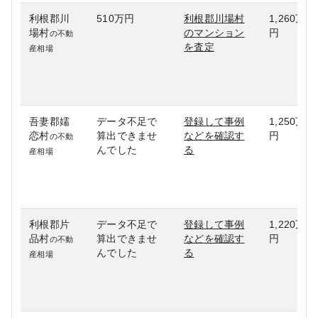
利根郡川
510万円
利根郡川場村
1,260万
場村
のマンション
円
の不動
を査定
産相場
吾妻郡嬬
データ不足で
登録して事例
1,250万
恋村
算出できませ
などを確認す
円
の不動
んでした
る
産相場
利根郡片
データ不足で
登録して事例
1,220万
品村
算出できませ
などを確認す
円
の不動
んでした
る
産相場