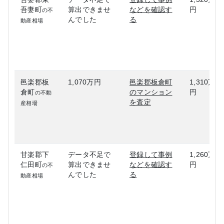
吾妻町
算出できませ
などを確認す
円
の不
んでした
る
動産相場
邑楽郡板
1,070万円
邑楽郡板倉町
1,310万
倉町
のマンション
円
の不動
を査定
産相場
甘楽郡下
データ不足で
登録して事例
1,260万
仁田町
算出できませ
などを確認す
円
の不
んでした
る
動産相場