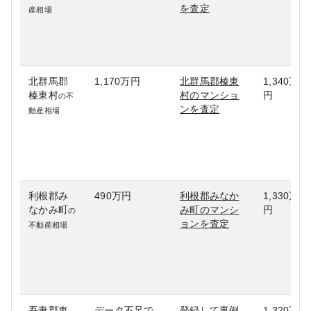
を査定
産相場
北群馬郡
1,170万円
北群馬郡榛東
1,340万
榛東村
村のマンショ
円
の不
ンを査定
動産相場
利根郡み
490万円
利根郡みなか
1,330万
なかみ町
み町のマンシ
円
の
ョンを査定
不動産相場
吾妻郡東
データ不足で
登録して事例
1,320万