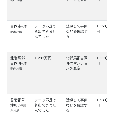
動産相場
富岡市
データ不足で
登録して事例
1,450万
の不
算出できませ
などを確認す
円
動産相場
んでした
る
北群馬郡
1,200万円
北群馬郡吉岡
1,440万
吉岡町
町のマンショ
円
の不
ンを査定
動産相場
吾妻郡草
データ不足で
登録して事例
1,430万
津町
算出できませ
などを確認す
円
の不動
んでした
る
産相場