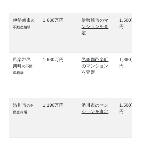
伊勢崎市
1,630万円
伊勢崎市のマ
1,500万
の
ンションを査
円
不動産相場
定
邑楽郡邑
1,630万円
邑楽郡邑楽町
1,380万
楽町
のマンション
円
の不動
を査定
産相場
渋川市
1,190万円
渋川市のマン
1,500万
の不
ションを査定
円
動産相場