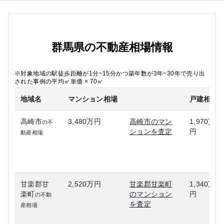
群馬県の不動産相場情報
※対象地域の駅徒歩距離が1分~15分かつ築年数が3年~30年で売り出
された事例の平均㎡単価 × 70㎡
地域名
マンション相場
戸建相場
高崎市
3,480万円
高崎市のマン
1,970万
の不
ションを査定
円
動産相場
甘楽郡甘
2,520万円
甘楽郡甘楽町
1,340万
楽町
のマンション
円
の不動
を査定
産相場