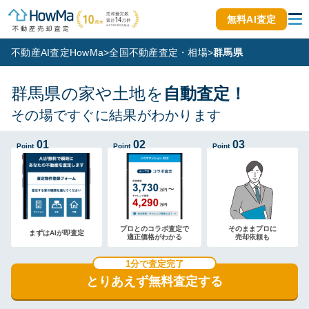
無料AI査定
不動産AI査定HowMa
>
全国不動産査定・相場
>
群馬県
群馬県の家や土地を
自動査定！
その場ですぐに結果がわかります
01
02
03
Point
Point
Point
プロとのコラボ査定で
そのままプロに
まずはAIが即査定
適正価格がわかる
売却依頼も
1分で査定完了
とりあえず無料査定する