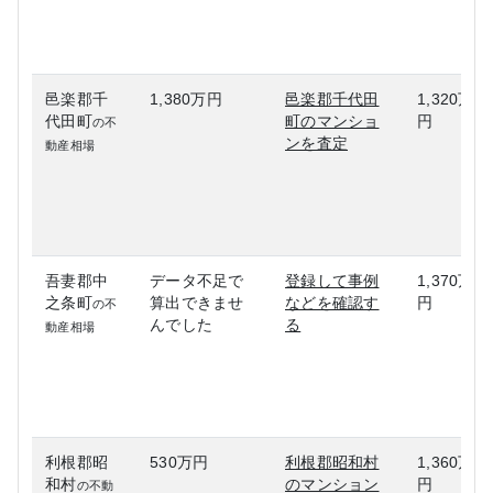
邑楽郡千
1,380万円
邑楽郡千代田
1,320万
代田町
町のマンショ
円
の不
ンを査定
動産相場
吾妻郡中
データ不足で
登録して事例
1,370万
之条町
算出できませ
などを確認す
円
の不
んでした
る
動産相場
利根郡昭
530万円
利根郡昭和村
1,360万
和村
のマンション
円
の不動