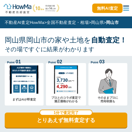
無料AI査定
不動産AI査定HowMa
>
全国不動産査定・相場
>
岡山県
>
岡山市
岡山県岡山市の家や土地を
自動査定！
その場ですぐに結果がわかります
01
02
03
Point
Point
Point
プロとのコラボ査定で
そのままプロに
まずはAIが即査定
適正価格がわかる
売却依頼も
1分で査定完了
とりあえず無料査定する