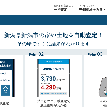
優良不動産会社に
マンションの
一括査定
売却相場をみる
新潟県新潟市の家や土地を
自動査定！
その場ですぐに結果がわかります
02
03
Point
Point
プロとのコラボ査定で
その
即査定
適正価格がわかる
売