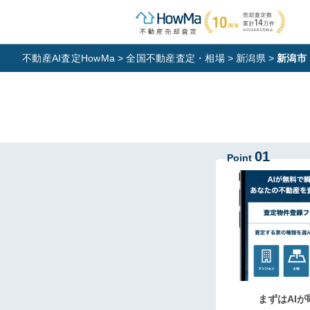
不動産AI査定HowMa
>
全国不動産査定・相場
>
新潟県
>
新潟市
01
Point
まずはAIが