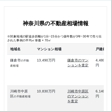
神奈川県の不動産相場情報
※対象地域の駅徒歩距離が1分~15分かつ築年数が3年~30年で売り出
された事例の平均㎡単価 × 70㎡
地域名
マンション相場
戸建相場
鎌倉市
13,490万円
鎌倉市のマン
4,480万
の不動
ションを査定
円
産相場
川崎市中原
10,830万円
川崎市中原区
6,140万
区
のマンション
円
の不動産相場
を査定