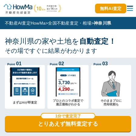
無料AI査定
不動産AI査定HowMa
>
全国不動産査定・相場
>
神奈川県
神奈川県の家や土地を
自動査定！
その場ですぐに結果がわかります
01
02
03
Point
Point
Point
プロとのコラボ査定で
そのままプロに
まずはAIが即査定
適正価格がわかる
売却依頼も
1分で査定完了
とりあえず無料査定する