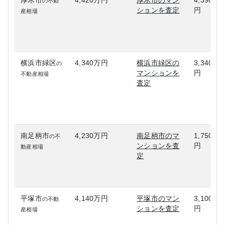
厚木市
4,420万円
厚木市のマン
4,390万
の不動
ションを査定
円
産相場
横浜市緑区
4,340万円
横浜市緑区の
3,340万
の
マンションを
円
不動産相場
査定
南足柄市
4,230万円
南足柄市のマ
1,750万
の不
ンションを査
円
動産相場
定
平塚市
4,140万円
平塚市のマン
3,100万
の不動
ションを査定
円
産相場