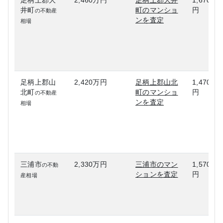
足柄上郡大
2,460万円
足柄上郡大井
1,670万
井町
町のマンショ
円
の不動産
ンを査定
相場
足柄上郡山
2,420万円
足柄上郡山北
1,470万
北町
町のマンショ
円
の不動産
ンを査定
相場
三浦市
2,330万円
三浦市のマン
1,570万
の不動
ションを査定
円
産相場