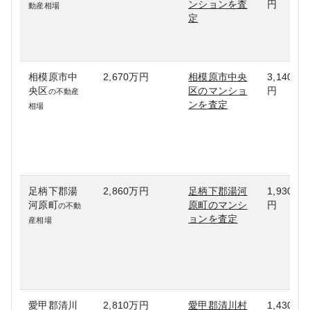
ンションを査
円
動産相場
定
相模原市中
2,670万円
相模原市中央
3,140万
央区
区のマンショ
円
の不動産
ンを査定
相場
足柄下郡湯
2,860万円
足柄下郡湯河
1,930万
河原町
原町のマンシ
円
の不動
ョンを査定
産相場
愛甲郡清川
2,810万円
愛甲郡清川村
1,430万