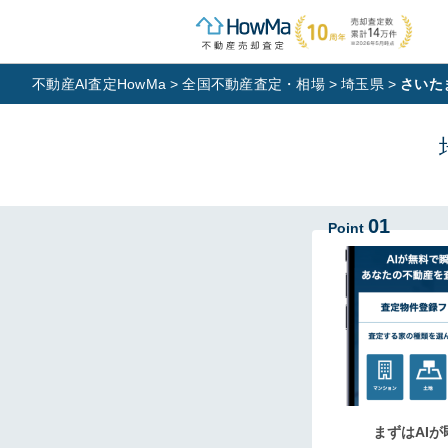
不動産AI査定HowMa
>
全国不動産査定・相場
>
埼玉県
>
さいた
01
Point
まずはAIが