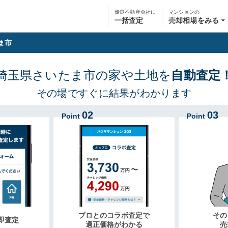
優良不動産会社に
マンションの
一括査定
売却相場をみる
ま市
埼玉県さいたま市の家や土地を
自動査定
その場ですぐに結果がわかります
02
03
Point
Point
プロとのコラボ査定で
その
即査定
適正価格がわかる
売