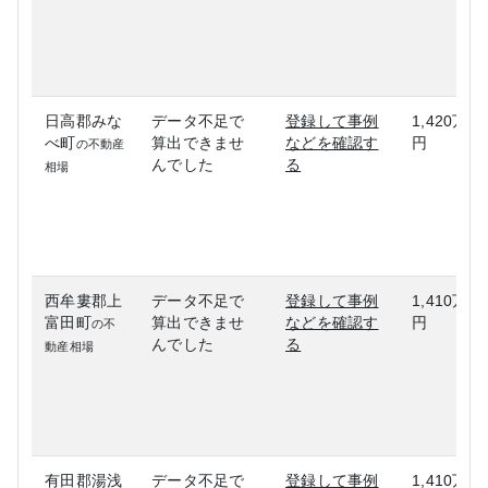
日高郡みな
データ不足で
登録して事例
1,420万
べ町
算出できませ
などを確認す
円
の不動産
んでした
る
相場
西牟婁郡上
データ不足で
登録して事例
1,410万
富田町
算出できませ
などを確認す
円
の不
んでした
る
動産相場
有田郡湯浅
データ不足で
登録して事例
1,410万