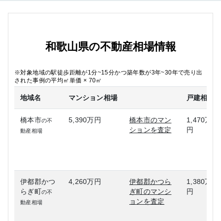
和歌山県の不動産相場情報
※対象地域の駅徒歩距離が1分~15分かつ築年数が3年~30年で売り出
された事例の平均㎡単価 × 70㎡
地域名
マンション相場
戸建相場
橋本市
5,390万円
橋本市のマン
1,470万
の不
ションを査定
円
動産相場
伊都郡かつ
4,260万円
伊都郡かつら
1,380万
らぎ町
ぎ町のマンシ
円
の不
ョンを査定
動産相場