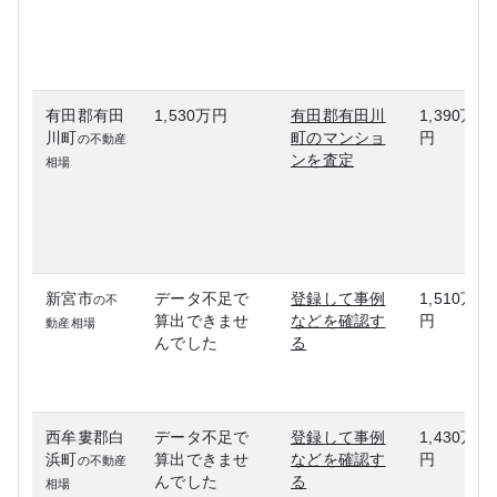
有田郡有田
1,530万円
有田郡有田川
1,390万
川町
町のマンショ
円
の不動産
ンを査定
相場
新宮市
データ不足で
登録して事例
1,510万
の不
算出できませ
などを確認す
円
動産相場
んでした
る
西牟婁郡白
データ不足で
登録して事例
1,430万
浜町
算出できませ
などを確認す
円
の不動産
んでした
る
相場