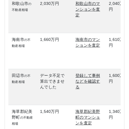
和歌山市
2,030万円
和歌山市のマ
2,040万
の
ンションを査
円
不動産相場
定
海南市
1,660万円
海南市のマン
1,610万
の不
ションを査定
円
動産相場
田辺市
データ不足で
登録して事例
1,600万
の不
算出できませ
などを確認す
円
動産相場
んでした
る
海草郡紀美
1,540万円
海草郡紀美野
1,340万
野町
町のマンショ
円
の不動産
ンを査定
相場