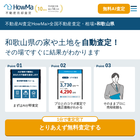
無料AI査定
不動産AI査定HowMa
>
全国不動産査定・相場
>
和歌山県
和歌山県の家や土地を
自動査定！
その場ですぐに結果がわかります
01
02
03
Point
Point
Point
プロとのコラボ査定で
そのままプロに
まずはAIが即査定
適正価格がわかる
売却依頼も
1分で査定完了
とりあえず無料査定する