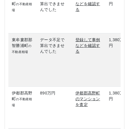
町
算出できませ
などを確認す
円
の不動産相
んでした
る
場
東牟婁郡那
データ不足で
登録して事例
1,380万
智勝浦町
算出できませ
などを確認す
円
の
んでした
る
不動産相場
伊都郡高野
890万円
伊都郡高野町
1,380万
町
のマンション
円
の不動産相
を査定
場