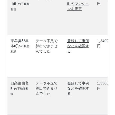
山町
町のマンショ
円
の不動産
ンを査定
相場
東牟婁郡串
データ不足で
登録して事例
1,340万
本町
算出できませ
などを確認す
円
の不動産
んでした
る
相場
日高郡由良
データ不足で
登録して事例
1,330万
町
算出できませ
などを確認す
円
の不動産相
んでした
る
場