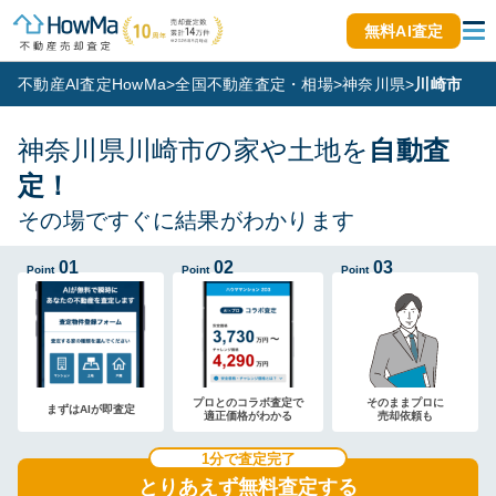
無料AI査定
不動産AI査定HowMa
>
全国不動産査定・相場
>
神奈川県
>
川崎市
神奈川県川崎市の家や土地を
自動査
定！
その場ですぐに結果がわかります
01
02
03
Point
Point
Point
プロとのコラボ査定で
そのままプロに
まずはAIが即査定
適正価格がわかる
売却依頼も
1分で査定完了
とりあえず無料査定する