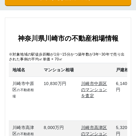
神奈川県川崎市の不動産相場情報
※対象地域の駅徒歩距離が1分~15分かつ築年数が3年~30年で売り出
された事例の平均㎡単価 × 70㎡
地域名
マンション相場
戸建相場
川崎市中原
10,830万円
川崎市中原区
6,140万
区
のマンション
円
の不動産相
を査定
場
川崎市高津
8,000万円
川崎市高津区
5,320万
区
のマンション
円
の不動産相