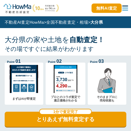
無料AI査定
不動産AI査定HowMa
>
全国不動産査定・相場
>
大分県
大分県の家や土地を
自動査定！
その場ですぐに結果がわかります
01
02
03
Point
Point
Point
プロとのコラボ査定で
そのままプロに
まずはAIが即査定
適正価格がわかる
売却依頼も
1分で査定完了
とりあえず無料査定する