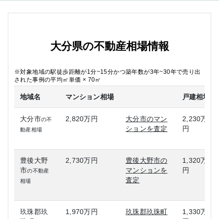
大分県の不動産相場情報
※対象地域の駅徒歩距離が1分~15分かつ築年数が3年~30年で売り出
された事例の平均㎡単価 × 70㎡
地域名
マンション相場
戸建相場
大分市
2,820万円
大分市のマン
2,230万
の不
ションを査定
円
動産相場
豊後大野
2,730万円
豊後大野市の
1,320万
市
マンションを
円
の不動産
査定
相場
玖珠郡玖
1,970万円
玖珠郡玖珠町
1,330万