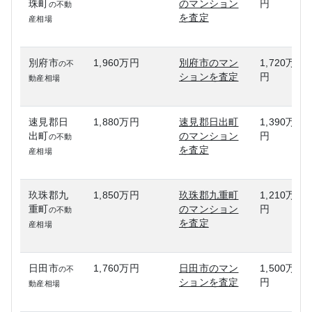
珠町
のマンション
円
の不動
を査定
産相場
別府市
1,960万円
別府市のマン
1,720万
の不
ションを査定
円
動産相場
速見郡日
1,880万円
速見郡日出町
1,390万
出町
のマンション
円
の不動
を査定
産相場
玖珠郡九
1,850万円
玖珠郡九重町
1,210万
重町
のマンション
円
の不動
を査定
産相場
日田市
1,760万円
日田市のマン
1,500万
の不
ションを査定
円
動産相場