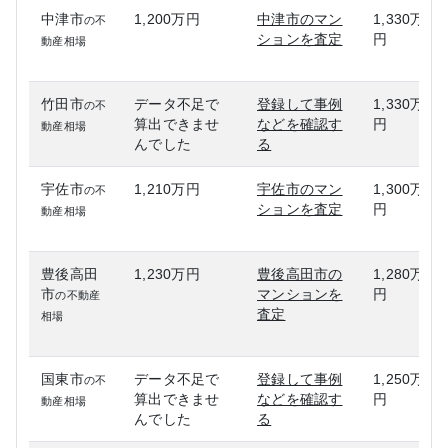
中津市
1,200万円
中津市のマン
1,330万
の不
ションを査定
円
動産相場
竹田市
データ不足で
登録して事例
1,330万
の不
算出できませ
などを確認す
円
動産相場
んでした
る
宇佐市
1,210万円
宇佐市のマン
1,300万
の不
ションを査定
円
動産相場
豊後高田
1,230万円
豊後高田市の
1,280万
市
マンションを
円
の不動産
査定
相場
国東市
データ不足で
登録して事例
1,250万
の不
算出できませ
などを確認す
円
動産相場
んでした
る