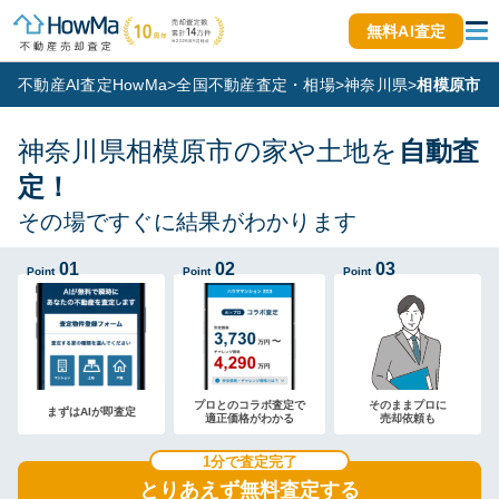
無料AI査定
不動産AI査定HowMa
>
全国不動産査定・相場
>
神奈川県
>
相模原市
神奈川県相模原市の家や土地を
自動査
定！
その場ですぐに結果がわかります
01
02
03
Point
Point
Point
プロとのコラボ査定で
そのままプロに
まずはAIが即査定
適正価格がわかる
売却依頼も
1分で査定完了
とりあえず無料査定する