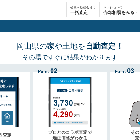
優良不動産会社に
マンションの
一括査定
売却相場をみる
岡山県の家や土地を
自動査定！
その場ですぐに結果がわかります
02
03
Point
Point
プロとのコラボ査定で
その
即査定
適正価格がわかる
売