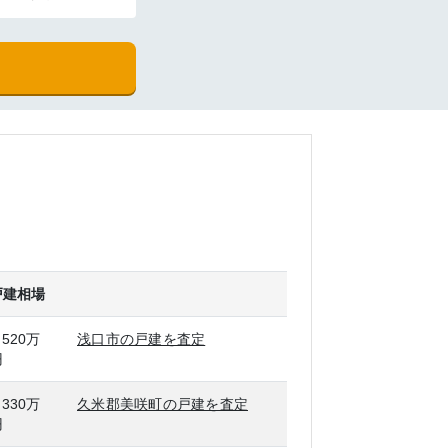
戸建相場
,520万
浅口市の戸建を査定
円
,330万
久米郡美咲町の戸建を査定
円