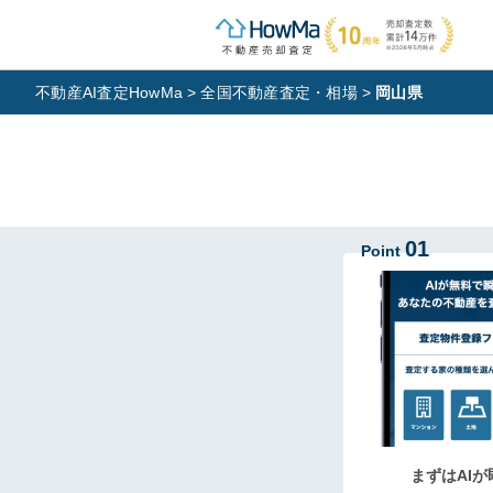
不動産AI査定HowMa
>
全国不動産査定・相場
>
岡山県
01
Point
まずはAIが