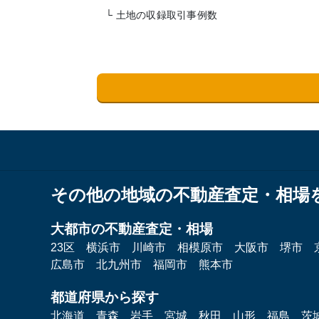
└ 土地の収録取引事例数
その他の地域の不動産査定・相場
大都市の不動産査定・相場
23区
横浜市
川崎市
相模原市
大阪市
堺市
広島市
北九州市
福岡市
熊本市
都道府県から探す
北海道
青森
岩手
宮城
秋田
山形
福島
茨