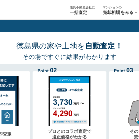
優良不動産会社に
マンションの
一括査定
売却相場をみる
徳島県の家や土地を
自動査定！
その場ですぐに結果がわかります
02
03
Point
Point
プロとのコラボ査定で
その
即査定
適正価格がわかる
売