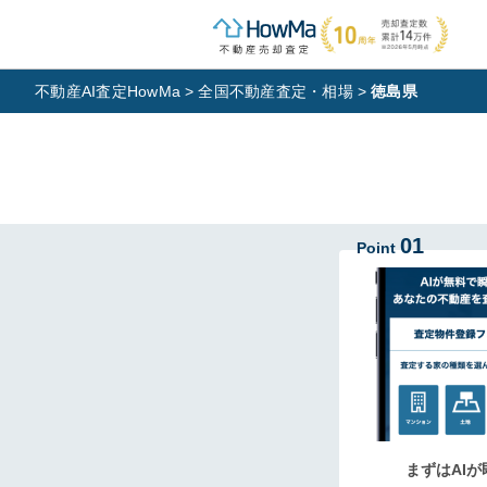
不動産AI査定HowMa
>
全国不動産査定・相場
>
徳島県
01
Point
まずはAIが