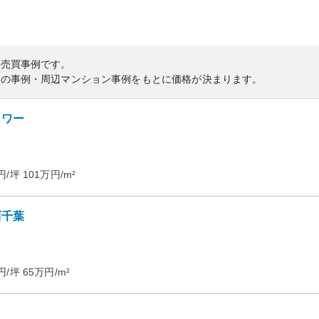
の売買事例です。
内の事例・周辺マンション事例をもとに価格が決まります。
タワー
円/坪
101
万円/m²
西千葉
円/坪
65
万円/m²