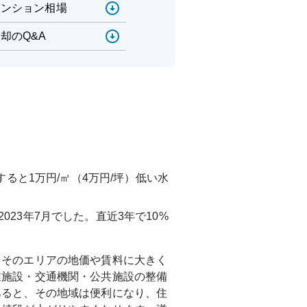
マンション相場
却のQ&A
すると1万円/㎡（4万円/坪）低い水
2023年7月
でした。直近3年で
10%
、そのエリアの地価や賃料に大きく
業施設・交通機関・公共施設の整備
あると、その地域は便利になり、住