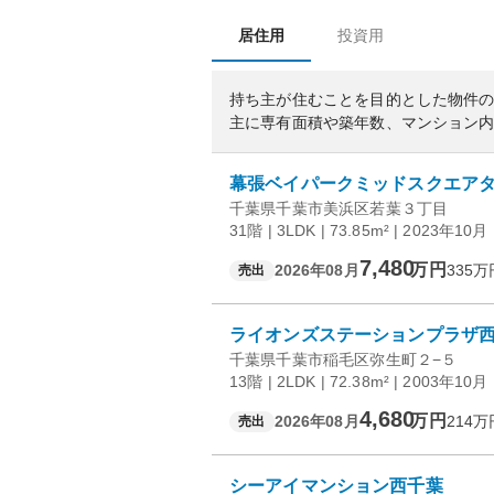
居住用
投資用
持ち主が住むことを目的とした物件
主に専有面積や築年数、マンション
幕張ベイパークミッドスクエア
千葉県千葉市美浜区若葉３丁目
31階 | 3LDK | 73.85m² | 2023年10月
7,480
万円
2026年08月
335
万
売出
ライオンズステーションプラザ
千葉県千葉市稲毛区弥生町２−５
13階 | 2LDK | 72.38m² | 2003年10月
4,680
万円
2026年08月
214
万
売出
シーアイマンション西千葉