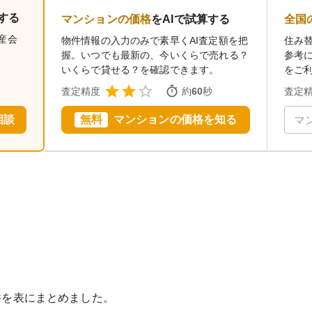
する
マンションの価格
をAIで試算する
全国
産会
物件情報の入力のみで素早くAI査定額を把
住み
。
握。いつでも最新の、今いくらで売れる？
参考
いくらで貸せる？を確認できます。
をご
査定精度
約
60
秒
査定
相談
無料
マンションの価格を知る
件を表にまとめました。