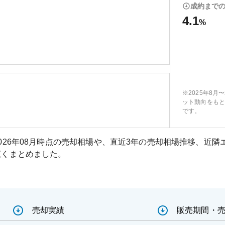
成約まで
4.1
%
※2025年8月
ット動向をもと
です。
026年08月
時点の売却相場や、直近3年の売却相場推移、近隣
広くまとめました。
売却実績
販売期間・