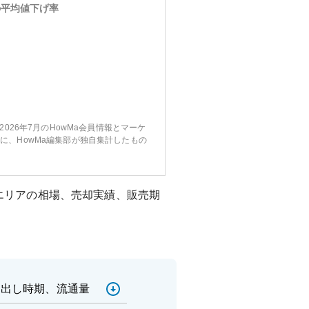
の平均値下げ率
〜2026年7月のHowMa会員情報とマーケ
に、HowMa編集部が独自集計したもの
エリアの相場、売却実績、販売期
売出し時期、流通量