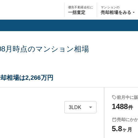
優良不動産会社に
マンションの
一括査定
売却相場をみる
08月
時点のマンション相場
却相場は2,266万円
前月中に
1488
件
売却にか
5.8
ヶ月