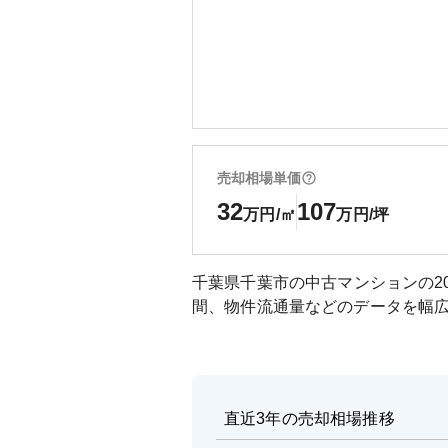
売却相場単価
32
107
万円/㎡
万円/坪
千葉県千葉市
の中古マンションの
2
間、物件流通量などのデータを幅
直近3年の売却相場推移