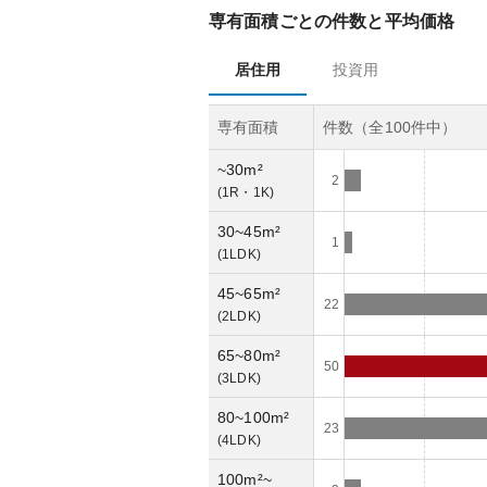
専有面積ごとの件数と平均価格
居住用
投資用
専有面積
件数（全
100
件中）
~30m²
2
(
1R・1K
)
30~45m²
1
(
1LDK
)
45~65m²
22
(
2LDK
)
65~80m²
50
(
3LDK
)
80~100m²
23
(
4LDK
)
100m²~