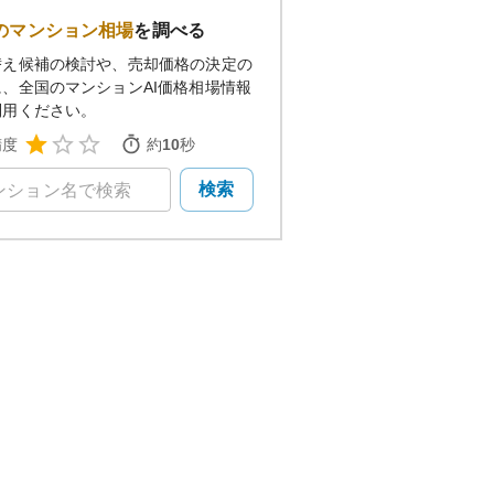
のマンション相場
を調べる
替え候補の検討や、売却価格の決定の
に、全国のマンションAI価格相場情報
利用ください。
精度
約
10
秒
検索