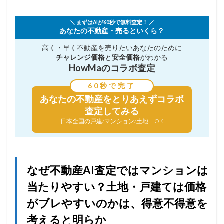
＼ まずはAIが60秒で無料査定！ ／
あなたの不動産・売るといくら？
高く・早く不動産を売りたい
あなたのために
チャレンジ価格
と
安全価格
がわかる
HowMaのコラボ査定
60秒で完了
あなたの不動産を
とりあえずコラボ
査定してみる
日本全国の戸建/マンション/土地 OK
なぜ不動産AI査定ではマンションは
当たりやすい？土地・戸建ては価格
がブレやすいのかは、得意不得意を
考えると明らか