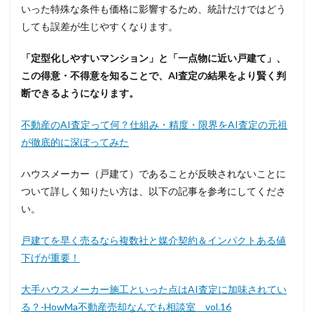
いった特殊な条件も価格に影響するため、統計だけではどう
しても誤差が生じやすくなります。
「定型化しやすいマンション」と「一点物に近い戸建て」、
この得意・不得意を知ることで、AI査定の結果をより賢く判
断できるようになります。
不動産のAI査定って何？仕組み・精度・限界をAI査定の元祖
が徹底的に深ぼってみた
ハウスメーカー（戸建て）であることが反映されないことに
ついて詳しく知りたい方は、以下の記事を参考にしてくださ
い。
戸建てを早く売るなら複数社と媒介契約＆インパクトある値
下げが重要！
大手ハウスメーカー施工といった点はAI査定に加味されてい
る？-HowMa不動産売却なんでも相談室 vol.16