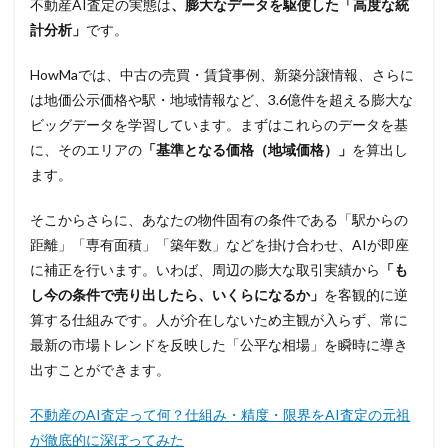
不動産AI査定の実態は
、膨大なデータを駆使した「高度な統
計分析」
です。
HowMaでは、中古の売買・賃貸事例、新築分譲情報、さらに
は地価公示価格や駅・地域情報など、3.6億件を超える膨大な
ビッグデータを学習しています。まずはこれらのデータを基
に、そのエリアの
「基準となる価格（地域価格）」
を算出し
ます。
そこからさらに、あなたの物件固有の条件である「駅からの
距離」「専有面積」「築年数」などを掛け合わせ、AIが即座
に補正を行います。いわば、周辺の膨大な取引実績から
「も
し今の条件で売り出したら、いくらになるか」
を客観的に逆
算する仕組みです。人が介在しないため主観が入らず、常に
最新の市場トレンドを反映した「公平な相場」を瞬時に導き
出すことができます。
不動産のAI査定って何？仕組み・精度・限界をAI査定の元祖
が徹底的に深ぼってみた