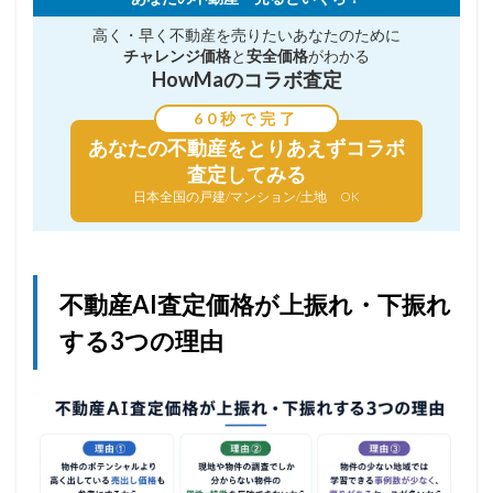
高く・早く不動産を売りたい
あなたのために
チャレンジ価格
と
安全価格
がわかる
HowMaのコラボ査定
60秒で完了
あなたの不動産を
とりあえずコラボ
査定してみる
日本全国の戸建/マンション/土地 OK
不動産AI査定価格が上振れ・下振れ
する3つの理由