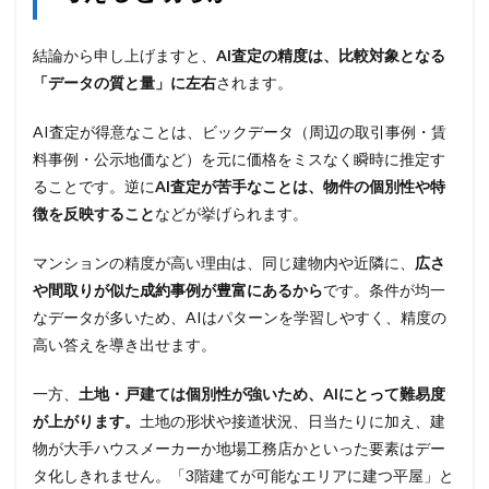
結論から申し上げますと、
AI査定の精度は、比較対象となる
「データの質と量」に左右
されます。
AI査定が得意なことは、ビックデータ（周辺の取引事例・賃
料事例・公示地価など）を元に価格をミスなく瞬時に推定す
ることです。逆に
AI査定が苦手なことは、物件の個別性や特
徴を反映すること
などが挙げられます。
マンションの精度が高い理由は、同じ建物内や近隣に、
広さ
や間取りが似た成約事例が豊富にあるから
です。条件が均一
なデータが多いため、AIはパターンを学習しやすく、精度の
高い答えを導き出せます。
一方、
土地・戸建ては個別性が強いため、AIにとって難易度
が上がります。
土地の形状や接道状況、日当たりに加え、建
物が大手ハウスメーカーか地場工務店かといった要素はデー
タ化しきれません。「3階建てが可能なエリアに建つ平屋」と