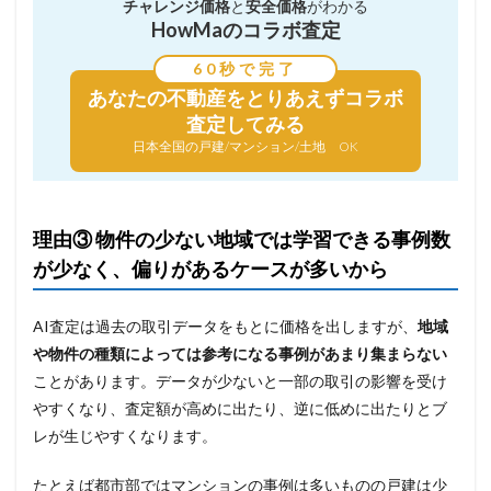
チャレンジ価格
と
安全価格
がわかる
HowMaのコラボ査定
60秒で完了
あなたの不動産を
とりあえずコラボ
査定してみる
日本全国の戸建/マンション/土地 OK
理由③ 物件の少ない地域では学習できる事例数
が少なく、偏りがあるケースが多いから
AI査定は過去の取引データをもとに価格を出しますが、
地域
や物件の種類によっては参考になる事例があまり集まらない
ことがあります。データが少ないと一部の取引の影響を受け
やすくなり、査定額が高めに出たり、逆に低めに出たりとブ
レが生じやすくなります。
たとえば都市部ではマンションの事例は多いものの戸建は少