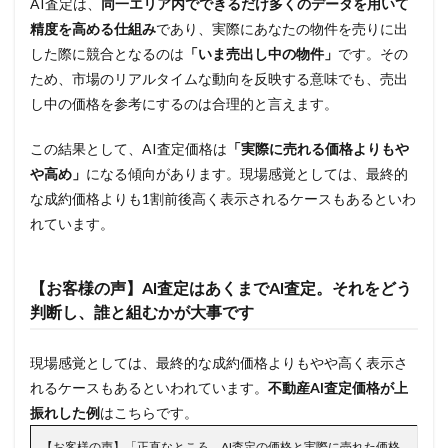
AI査定は、
同一エリア内でできるだけ多くのデータを用いて
精度を高める仕組み
であり、実際にあなたの物件を売りに出
した際に競合となるのは
「いま売出し中の物件」
です。その
ため、市場のリアルタイムな動向を反映する意味でも、売出
し中の価格を参考にするのは合理的と言えます。
この結果として、AI査定価格は
「実際に売れる価格よりもや
や高め」
になる傾向があります。現場感覚としては、最終的
な成約価格よりも1割前後高く表示されるケースもあるといわ
れています。
【お客様の声】AI査定はあくまでAI査定。それをどう
判断し、誰と組むかが大事です
現場感覚としては、最終的な成約価格よりもやや高く表示さ
れるケースもあるといわれています。
不動産AI査定価格が上
振れした例
はこちらです。
【お客様の声】「正直なところ、AI査定の価格と実際に売れた価格