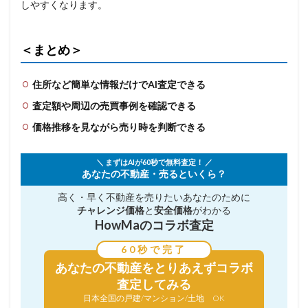
しやすくなります。
＜まとめ＞
住所など簡単な情報だけでAI査定できる
査定額や周辺の売買事例を確認できる
価格推移を見ながら売り時を判断できる
＼ まずはAIが60秒で無料査定！ ／
あなたの不動産・売るといくら？
高く・早く不動産を売りたい
あなたのために
チャレンジ価格
と
安全価格
がわかる
HowMaのコラボ査定
60秒で完了
あなたの不動産を
とりあえずコラボ
査定してみる
日本全国の戸建/マンション/土地 OK