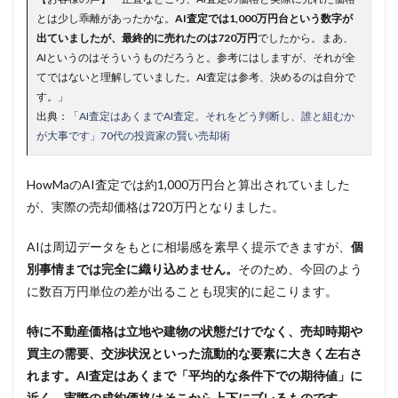
とは少し乖離があったかな。
AI査定では1,000万円台という数字が
出ていましたが、最終的に売れたのは720万円
でしたから。まあ、
AIというのはそういうものだろうと。参考にはしますが、それが全
てではないと理解していました。AI査定は参考、決めるのは自分で
す。」
出典：
「AI査定はあくまでAI査定。それをどう判断し、誰と組むか
が大事です」70代の投資家の賢い売却術
HowMaのAI査定では約1,000万円台と算出されていました
が、実際の売却価格は720万円となりました。
AIは周辺データをもとに相場感を素早く提示できますが、
個
別事情までは完全に織り込めません。
そのため、今回のよう
に数百万円単位の差が出ることも現実的に起こります。
特に不動産価格は立地や建物の状態だけでなく、売却時期や
買主の需要、交渉状況といった流動的な要素に大きく左右さ
れます。AI査定はあくまで「平均的な条件下での期待値」に
近く、実際の成約価格はそこから上下にブレるものです。