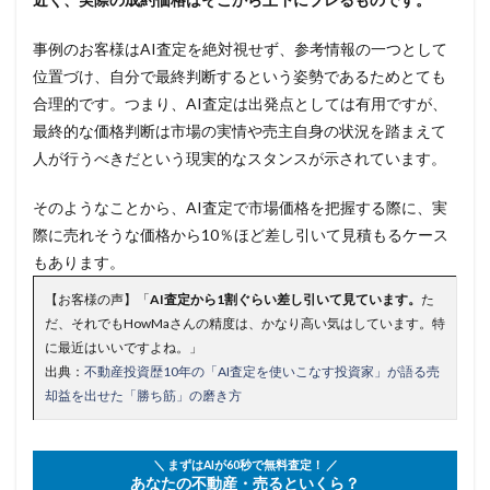
事例のお客様はAI査定を絶対視せず、参考情報の一つとして
位置づけ、自分で最終判断するという姿勢であるためとても
合理的です。つまり、AI査定は出発点としては有用ですが、
最終的な価格判断は市場の実情や売主自身の状況を踏まえて
人が行うべきだという現実的なスタンスが示されています。
そのようなことから、AI査定で市場価格を把握する際に、実
際に売れそうな価格から10％ほど差し引いて見積もるケース
もあります。
【お客様の声】「
AI査定から1割ぐらい差し引いて見ています。
た
だ、それでもHowMaさんの精度は、かなり高い気はしています。特
に最近はいいですよね。」
出典：
不動産投資歴10年の「AI査定を使いこなす投資家」が語る売
却益を出せた「勝ち筋」の磨き方
＼ まずはAIが60秒で無料査定！ ／
あなたの不動産・売るといくら？