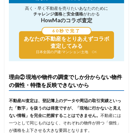
高く・早く不動産を売りたい
あなたのために
チャレンジ価格
と
安全価格
がわかる
HowMaのコラボ査定
60秒で完了
あなたの不動産を
とりあえずコラボ
査定してみる
日本全国の戸建/マンション/土地 OK
理由② 現地や物件の調査でしか分からない物件
の個性・特徴を反映できないから
不動産AI査定は、登記簿上のデータや周辺の取引実績といっ
た「数字」を扱うのは得意ですが、「現地に行かないと見え
ない情報」を完全に把握することはできません。
不動産には
一つとして同じものはなく、それぞれの物件が持つ「個性」
が価格を上下させる大きな要因となります。