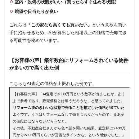
室内・設備の状態がいい（買ったらすぐ住める状態）
眺望や日当たりが良い
これらは
「この家なら高くても買いたい」
という意欲を買い
手に抱かせるため、AIが算出した相場以上の価格で売却でき
る可能性を秘めています。
【お客様の声】築年数的にリフォームされている物件
が多いので高く出た例
こちらもAI査定の価格が上振れした例です。
【お客様の声】「AI査定で3000万円という数字が出ましたが、あく
まで参考であり、販売価格とは違うだろうな、と思っていました。
リフォーム後のきれいな状態で売ることを想定した価格が出ていた
ようです。
うちはリフォームなしで売るつもりだったので、まあそ
の値段にはならないだろうなと。
その後、不動産会社さんから色々話を聞いた結果、査定額は2400万
円から2600万円くらいが妥当なラインかな、という感触でした。」