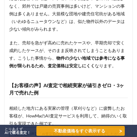
なく、郊外では戸建の売買事例は多いけど、マンションの事
例は多くありません。大規模な団地や建売住宅街がある地域
（いわゆるニュータウンなど）は、似た物件以外のデータは
少ない傾向がみられます。
また、売却を急がず高めに売れたケースや、早期売却で安く
成約したケースが、そのまま反映されてしまうこともありま
す。こうした事情から、
物件の少ない地域では参考になる事
例が限られるため、査定価格は安定しにくく
なります。
【お客様の声】AI査定で相続実家が値引きゼロ・3ヶ
月で売れた例
相続した地方にある実家の管理（草刈りなど）に疲弊したお
客様が、HowMaのAI査定サービスを利用して、納得のいく取
引を実現できた例です。
とりあえず
>
不動産価格をすぐ表示する
AIで匿名査定！
【お客様の声】「AI査定額は思ったより低い600万円台でしたが、