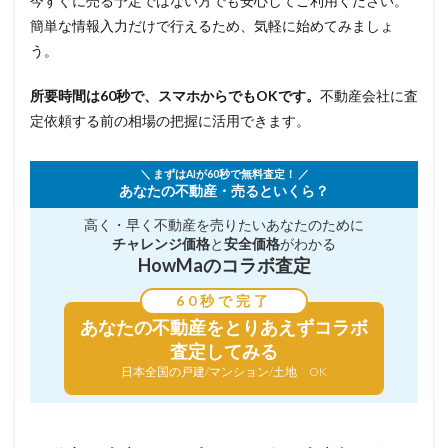
今すぐに売る予定ではない方でも安心してご利用ください。
簡単な情報入力だけで行えるため、気軽に始めてみましょ
う。
所要時間は60秒で、スマホからでもOKです。
不動産会社に査
定依頼する前の相場の把握に活用できます。
＼ まずはAIが60秒で無料査定！ ／
あなたの不動産・売るといくら？
高く・早く不動産を売りたい
あなたのために
チャレンジ価格
と
安全価格
がわかる
HowMaのコラボ査定
60秒で完了
あなたの不動産を
とりあえずコラボ
査定してみる
日本全国の戸建/マンション/土地 OK