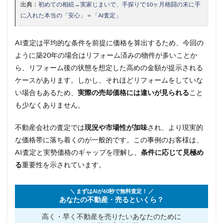
出典：
初めての相続→実家じまいで、手探りで10ヶ月格闘の末に手
に入れた本当の「安心」＝「AI査定」
AI査定は平均的な条件を前提に価格を算出するため、今回の
ように築20年の場合はリフォーム済みの物件が多いことか
ら、リフォーム後の状態を想定した高めの金額が提示される
ケースがあります。しかし、それほどリフォームをしていな
い場合もあるため、
実際の売却価格には違いが見られる
こと
も少なくありません。
不動産会社の査定では
現況や市場性が加味
され、より現実的
な価格帯に落ち着くのが一般的です。この事例のお客様は、
AI査定と実勢価格のギャップを理解し、
条件に応じて見極め
る
重要性を示されています。
＼ まずはAIが60秒で無料査定！ ／
あなたの不動産・売るといくら？
高く・早く不動産を売りたい
あなたのために