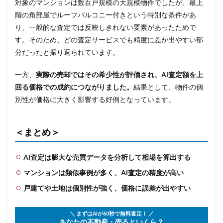
対象のマンションは数百戸規模の大規模物件でしたが、最上
階の角部屋でルーフバルコニー付きという特別な条件があ
り、一般的な査定では反映しきれない要素があったためで
す。そのため、どの査定サービスでも精度に差が出やすい部
分だったと振り返られています。
一方、
実際の売却ではその希少性が評価され、AI査定額を上
回る価格での成約につながりました。
結果として、物件の個
別性が価格に大きく影響する好例となっています。
＜まとめ＞
AI査定は膨大な売買データを分析して相場を算出する
マンションは類似事例が多く、AI査定の精度が高い
戸建てや土地は個別性が強く、価格に誤差が出やすい
＼ まずはAIが60秒で無料査定！ ／
あなたの不動産・売るといくら？