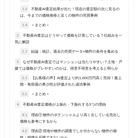
1.3
不動産AI査定結果が出た！現在の査定額の次に見るの
は、今までの価格推移と近くの物件の売買事例
1.4
＜まとめ＞
2
不動産AI査定はどうやって価格を計算している？仕組みを一
気に解説
2.1
結論：統計。過去の売買データ×物件の条件を集める
3
なぜ不動産AI査定ではマンションは当たりやすい？土地・戸
建ては価格がブレやすいのかは、得意不得意を考えると明らか
3.1
【お客様の声】AI査定より約1,000万円高く売却！最上
階・角部屋の希少性が評価された成功事例
3.2
＜まとめ＞
4
不動産AI査定価格が上振れ・下振れする3つの理由
4.1
理由① 物件のポテンシャルより高く出している売出し
価格も参考にするから
4.2
理由② 現地や物件の調査でしか分からない物件の個
性・特徴を反映できないから