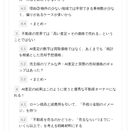
4.3
理由③ 物件の少ない地域では学習できる事例数が少な
く、偏りがあるケースが多いから
4.4
＜まとめ＞
5
不動産の世界では「高い査定＝その価格で売れる」という
ことではない
5.1
AI査定の数字は買取価格ではなく、あくまでも「統計
を根拠とした売却予想価格」
5.2
売主様のリアルな声：AI査定と実際の売却価格のギャ
ップはあった？
5.3
＜まとめ＞
6
AI査定の結果はこのように使うと優秀な不動産オーナーにな
れる！
6.1
ローン残高と諸費用を引いて、「手残り金額のイメー
ジ」を持つ
6.2
「不動産を売るのかどうか」「売るならいつまでに・
いくら以上で」を考える戦略材料にする