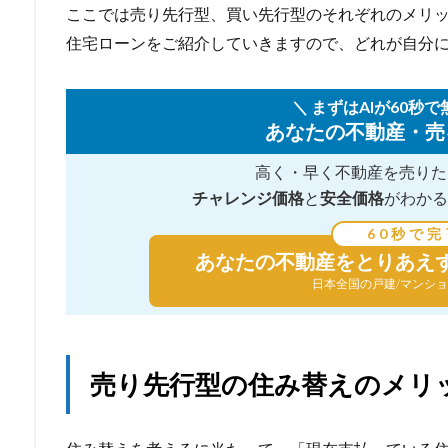
ここでは売り先行型、買い先行型のそれぞれのメリ
住宅ローンをご紹介していきますので、どれが自分
＼ まずはAIが60秒で
あなたの不動産・売
高く・早く不動産を売りた
チャレンジ価格
と
安全価格
がわかる
60秒で完
あなたの不動産を
とりあえ
日本全国の戸建/マンショ
売り先行型の住み替えのメリ