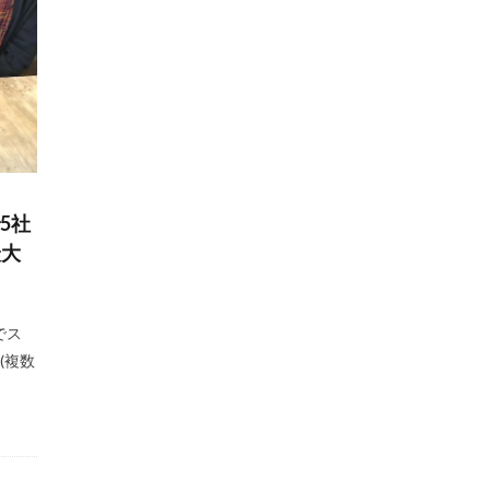
5社
最大
でス
(複数