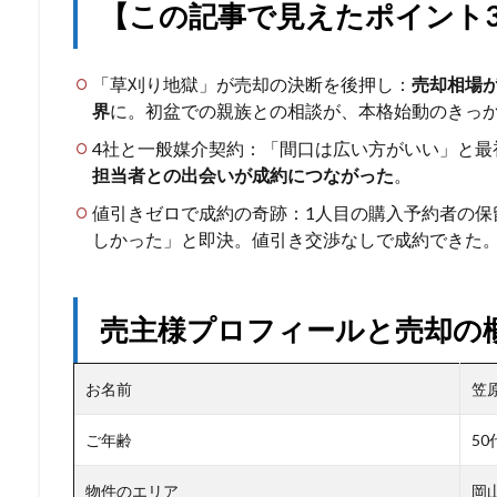
【この記事で見えたポイント
「草刈り地獄」が売却の決断を後押し：
売却相場
界
に。初盆での親族との相談が、本格始動のきっ
4社と一般媒介契約：「間口は広い方がいい」と最
担当者との出会いが成約につながった
。
値引きゼロで成約の奇跡：1人目の購入予約者の保
しかった」と即決。値引き交渉なしで成約できた
売主様プロフィールと売却の
お名前
笠
ご年齢
5
物件のエリア
岡