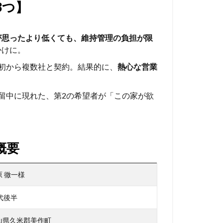
3つ】
が思ったより低くても、維持管理の負担が限
かけに。
初から複数社と契約。結果的に、
熱心な営業
留中に現れた、第2の希望者が「この家が欲
。
概要
原 徹一様
0代後半
山県久米郡美作町