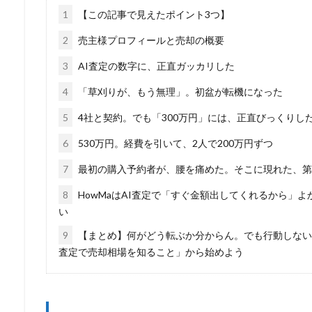
1
【この記事で見えたポイント3つ】
2
売主様プロフィールと売却の概要
3
AI査定の数字に、正直ガッカリした
4
「草刈りが、もう無理」。初盆が転機になった
5
4社と契約。でも「300万円」には、正直びっくりし
6
530万円。経費を引いて、2人で200万円ずつ
7
最初の購入予約者が、腰を痛めた。そこに現れた、第
8
HowMaはAI査定で「すぐ金額出してくれるから」
い
9
【まとめ】何がどう転ぶか分からん。でも行動しない
査定で売却相場を知ること」から始めよう