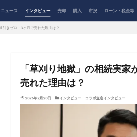
ニュース
インタビュー
売却
購入
市況
ローン・税金等
値引きゼロ・3ヶ月で売れた理由は？
「草刈り地獄」の相続実家
売れた理由は？
2026年2月20日
インタビュー
コラボ査定インタビュー