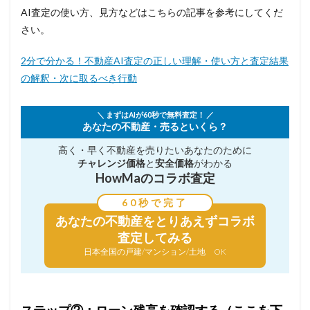
AI査定の使い方、見方などはこちらの記事を参考にしてくだ
さい。
2分で分かる！不動産AI査定の正しい理解・使い方と査定結果
の解釈・次に取るべき行動
＼ まずはAIが60秒で無料査定！ ／
あなたの不動産・売るといくら？
高く・早く不動産を売りたい
あなたのために
チャレンジ価格
と
安全価格
がわかる
HowMaのコラボ査定
60秒で完了
あなたの不動産を
とりあえずコラボ
査定してみる
日本全国の戸建/マンション/土地 OK
ステップ②：ローン残高を確認する（ここを下