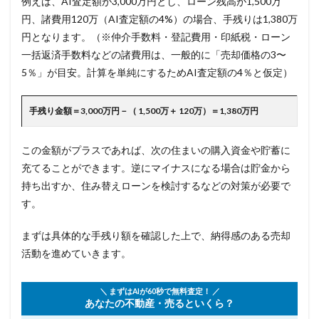
例えば、AI査定額が3,000万円とし、ローン残高が1,500万
円、諸費用120万（AI査定額の4%）の場合、手残りは1,380万
円となります。（※仲介手数料・登記費用・印紙税・ローン
一括返済手数料などの諸費用は、一般的に「売却価格の3〜
5％」が目安。計算を単純にするためAI査定額の4％と仮定）
手残り金額＝3,000万円－（ 1,500万＋ 120万）＝1,380万円
この金額がプラスであれば、次の住まいの購入資金や貯蓄に
充てることができます。逆にマイナスになる場合は貯金から
持ち出すか、住み替えローンを検討するなどの対策が必要で
す。
まずは具体的な手残り額を確認した上で、納得感のある売却
活動を進めていきます。
＼ まずはAIが60秒で無料査定！ ／
あなたの不動産・売るといくら？