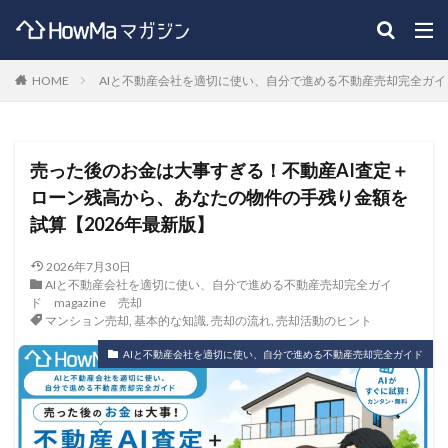
HOME
AIと不動産会社を適切に使い、自分で進める不動産売却完全ガイ
売った後のお金は大事すぎる！不動産AI査定＋
ローン残高から、あなたの物件の手残り金額を
試算【2026年最新版】
2026年7月30日
AIと不動産会社を適切に使い、自分で進める不動産売却完全ガイ
ド
magazine
売却
マンション売却
,
基本的な知識
,
売却の流れ
,
売却活動のヒント
AIと不動産会社を適切に使い、自分で進める不動産売却完全ガイド