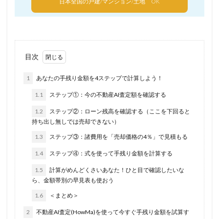
日本全国の戸建/マンション/土地 OK
目次
1
あなたの手残り金額を4ステップで計算しよう！
1.1
ステップ①：今の不動産AI査定額を確認する
1.2
ステップ②：ローン残高を確認する（ここを下回ると
持ち出し無しでは売却できない）
1.3
ステップ③：諸費用を「売却価格の4％」で見積もる
1.4
ステップ④：式を使って手残り金額を計算する
1.5
計算がめんどくさいあなた！ひと目で確認したいな
ら、金額帯別の早見表も使おう
1.6
＜まとめ＞
2
不動産AI査定(HowMa)を使って今すぐ手残り金額を試算す