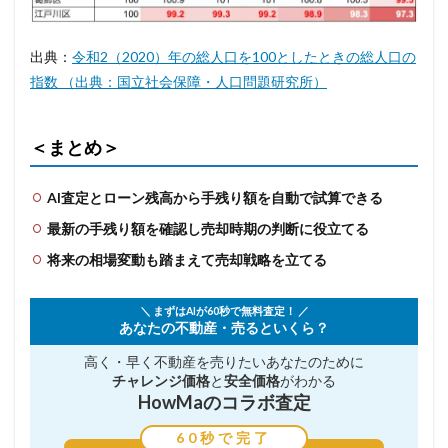
出典：
令和2（2020）年の総人口を100としたときの総人口の
指数 （出典：国立社会保障・人口問題研究所）
＜まとめ＞
AI査定とローン残高から手残り額を自動で試算できる
最新の手残り額を確認し売却時期の判断に役立てる
将来の相場変動も踏まえて売却戦略を立てる
＼ まずはAIが60秒で無料査定！ ／
あなたの不動産・売るといくら？
高く・早く不動産を売りたい
あなたのために
チャレンジ価格
と
安全価格
がわかる
HowMaのコラボ査定
60秒で完了