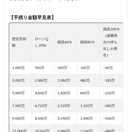
【手残り金額早見表】
残高100％
（諸費用
想定売却
ローンな
残高60％
残高80％
分の持ち
額
し (0%)
出しが発
生）
1,000万
960万
360万
160万
−40万
3,000万
2,880万
1,080万
480万
−120万
5,000万
4,800万
1,800万
800万
−200万
7,000万
6,720万
2,520万
1,120万
−280万
9,000万
8,640万
3,240万
1,440万
−360万
11,000万
10,560万
3,960万
1,760万
−440万