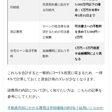
売買契約書に貼付す
5,000万円以下の場
印紙税
る印紙代
合：1万円※令和9
年3月31日まで
ローンの抵当権を抹
司法書士への手数料
登記費用
消するための司法書
を含めて5,000円～
士報酬
2万円
1万円～3万円程度
住宅ローン返済手数
金融機関に支払う手
※金融機関により異
料
数料
なる
これらを合計すると一般的に3〜5％程度に収まるため、一律
4％で計算しておくと資金計画のズレが少なくなります。
諸費用の内訳について詳しく知りたい方は、こちらの記事を
参考にしてください。
不動産売却にかかる費用は売却価格の約5%？結局いくらかか