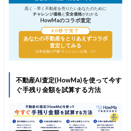
高く・早く不動産を売りたい
あなたのために
チャレンジ価格
と
安全価格
がわかる
HowMaのコラボ査定
60秒で完了
あなたの不動産を
とりあえずコラボ
査定してみる
日本全国の戸建/マンション/土地 OK
不動産AI査定(HowMa)を使って今す
ぐ手残り金額を試算する方法