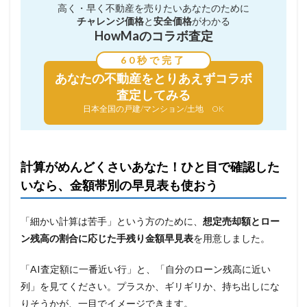
高く・早く不動産を売りたい
あなたのために
チャレンジ価格
と
安全価格
がわかる
HowMaのコラボ査定
60秒で完了
あなたの不動産を
とりあえずコラボ
査定してみる
日本全国の戸建/マンション/土地 OK
計算がめんどくさいあなた！ひと目で確認した
いなら、金額帯別の早見表も使おう
「細かい計算は苦手」という方のために、
想定売却額とロー
ン残高の割合に応じた手残り金額早見表
を用意しました。
「AI査定額に一番近い行」と、「自分のローン残高に近い
列」を見てください。プラスか、ギリギリか、持ち出しにな
りそうかが、一目でイメージできます。