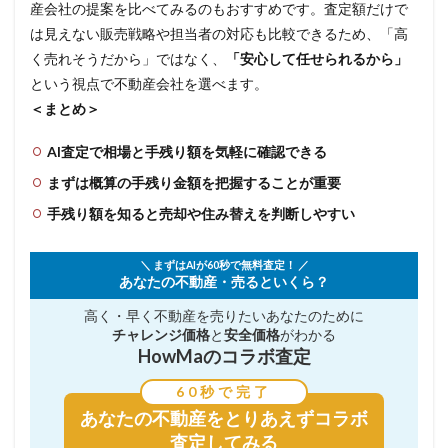
産会社の提案を比べてみるのもおすすめです。査定額だけで
は見えない販売戦略や担当者の対応も比較できるため、「高
く売れそうだから」ではなく、
「安心して任せられるから」
という視点で不動産会社を選べます。
＜まとめ＞
AI査定で相場と手残り額を気軽に確認できる
まずは概算の手残り金額を把握することが重要
手残り額を知ると売却や住み替えを判断しやすい
＼ まずはAIが60秒で無料査定！ ／
あなたの不動産・売るといくら？
高く・早く不動産を売りたい
あなたのために
チャレンジ価格
と
安全価格
がわかる
HowMaのコラボ査定
60秒で完了
あなたの不動産を
とりあえずコラボ
査定してみる