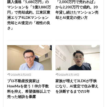
購入価格「5,680万円」の
「2,000万円で売れれば」
マンションを「1億3,880万
から2,200万円で成約。20
円」で売却成約。江東区豊
年貸し続けたマンション売
洲エリア4LDKマンション
却とAI査定の使い方
売却とAI査定の「相性の良
さ」
2026年2月20日
2026年2月19日
プロ不動産投資家は
家族が増えて3LDKが手狭
HowMaを使う！仲介手数
になり、AI査定で住み替え
料を抑え、希望価格以上で
を決断するまでの1年
売った秘訣を暴露