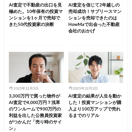
AI査定で不動産の出口を見
AI査定を信じて2年越しの
極めた。10年保有の投資マ
売却成功！サブリースマン
ンションを1ヶ月で売却で
ションを売却できたのは
きた50代投資家の決断
HowMaで出会った不動産
会社のおかげ
2025年12月3日
2025年12月2日
3,300万円で買った物件が
AI査定の結果が人生を動か
AI査定で4,000万円？浅草
した！投資マンションが購
のワンルームで900万円の
入より100万アップで売れ
利益を出した公務員投資家
るまでのリアル
がつかんだ「売り時のサイ
ン」