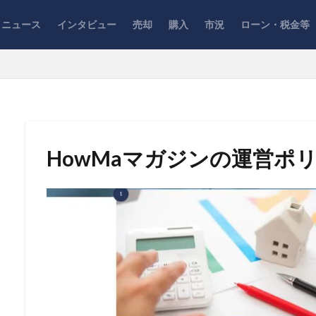
ニュース
インタビュー
売却
購入
市況
ローン・税金等
HowMaマガジンの運営ポ