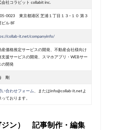
会社コラビット collabit inc.
05-0023 東京都港区 芝浦１丁目１３−１０ 第３
ビル 8F
ps://collab-it.net/companyinfo/
動産価格推定サービスの開発、不動産会社様向け
務支援サービスの開発、スマホアプリ・WEBサー
スの開発
海 剛
問い合わせフォーム
、またはinfo@collab-it.netよ
承っております。
ガジン） 記事制作・編集