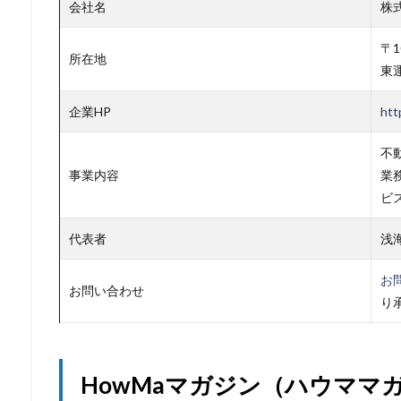
会社名
株式
〒1
所在地
東運
企業HP
htt
不
事業内容
業
ビ
代表者
浅
お
お問い合わせ
り
HowMaマガジン（ハウママ