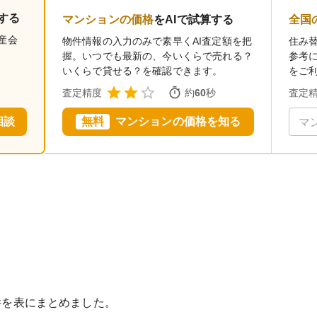
する
マンションの価格
をAIで試算する
全国
産会
物件情報の入力のみで素早くAI査定額を把
住み
。
握。いつでも最新の、今いくらで売れる？
参考
いくらで貸せる？を確認できます。
をご
査定精度
約
60
秒
査定
相談
無料
マンションの価格を知る
件を表にまとめました。