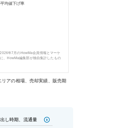
の平均値下げ率
〜2026年7月のHowMa会員情報とマーケ
に、HowMa編集部が独自集計したもの
エリアの相場、売却実績、販売期
売出し時期、流通量