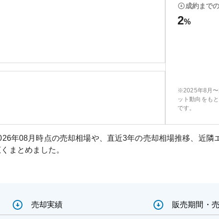
成約まで
2
%
※2025年8月
ット動向をもと
です。
026年08月
時点の売却相場や、直近3年の売却相場推移、近隣
広くまとめました。
売却実績
販売期間・