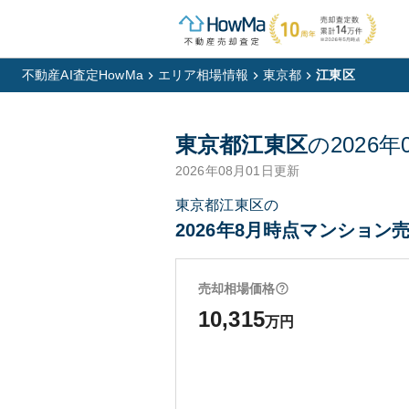
不動産AI査定HowMa
エリア相場情報
東京都
江東区
東京都江東区
の
2026年
2026年08月01日
更新
東京都江東区の
2026年8月時点マンション売
売却相場価格
10,315
万円