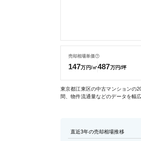
売却相場単価
147
487
万円/㎡
万円/坪
東京都江東区
の中古マンションの
2
間、物件流通量などのデータを幅
直近3年の売却相場推移