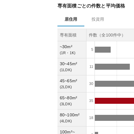
専有面積ごとの件数と平均価格
居住用
投資用
専有面積
件数（全
100
件中）
~30m²
5
(
1R・1K
)
30~45m²
11
(
1LDK
)
45~65m²
30
(
2LDK
)
65~80m²
35
(
3LDK
)
80~100m²
18
(
4LDK
)
100m²~