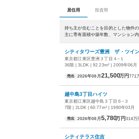
居住用
投資用
持ち主が住むことを目的とした物件
主に専有面積や築年数、マンション
シティタワーズ豊洲 ザ・ツイ
東京都江東区豊洲３丁目４−１
36階 | 3LDK | 92.23m² | 2009年06月
21,500
万円
2026年08月
771
売出
越中島3丁目ハイツ
東京都江東区越中島３丁目６−３
7階 | 2LDK | 60.77m² | 1980年03月
5,780
万円
2026年08月
314
万
売出
シティテラス住吉