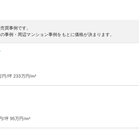
の売買事例です。
内の事例・周辺マンション事例をもとに価格が決まります。
ン
万円/坪
233
万円/m²
円/坪
95
万円/m²