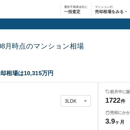
優良不動産会社に
マンションの
一括査定
売却相場をみる
08月
時点のマンション相場
却相場は10,315万円
前月中に
1722
件
売却にか
3.9
ヶ月