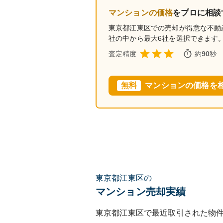
マンションの価格
をプロに相談
東京都江東区
での売却が得意な不動
社の中から最大6社を選択できます
査定精度
約
90
秒
無料
マンションの価格を
東京都江東区の
マンション売却実績
東京都江東区
で最近取引された物