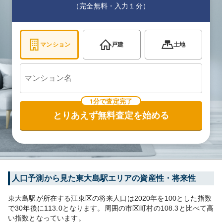
（完全無料・入力１分）
マンション
戸建
土地
1分で査定完了
とりあえず無料査定を始める
人口予測から見た
東大島
駅エリアの資産性・将来性
東大島
駅が所在する
江東区
の将来人口は
2020
年を100とした指数
で30年後に
113.0
となります。
周囲の市区町村の
108.3
と比べて
高
い
指数となっています。