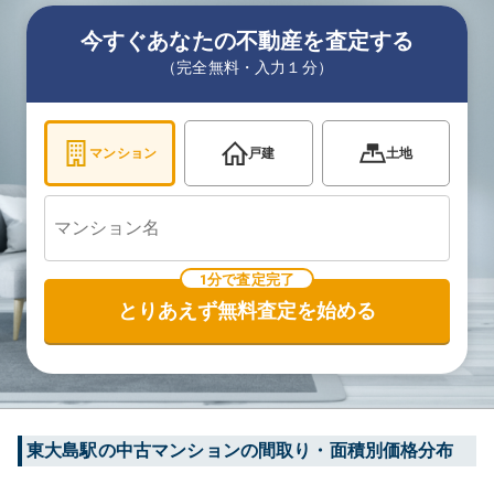
今すぐあなたの不動産を査定する
（完全無料・入力１分）
マンション
戸建
土地
1分で査定完了
とりあえず無料査定を始める
東大島
駅の中古マンションの間取り・面積別価格分布