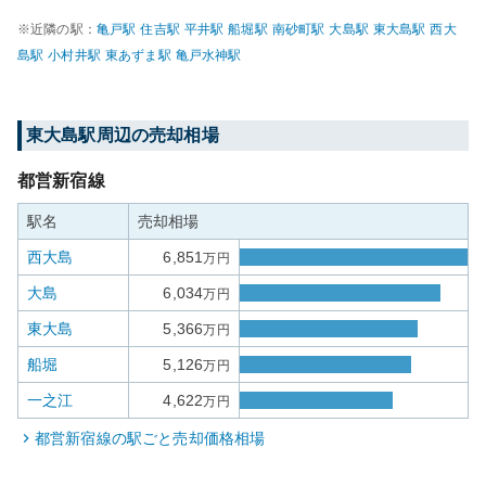
※近隣の駅：
亀戸
駅
住吉
駅
平井
駅
船堀
駅
南砂町
駅
大島
駅
東大島
駅
西大
島
駅
小村井
駅
東あずま
駅
亀戸水神
駅
東大島
駅周辺の売却相場
都営新宿線
駅名
売却相場
西大島
6,851
万円
大島
6,034
万円
東大島
5,366
万円
船堀
5,126
万円
一之江
4,622
万円
都営新宿線
の駅ごと売却価格相場