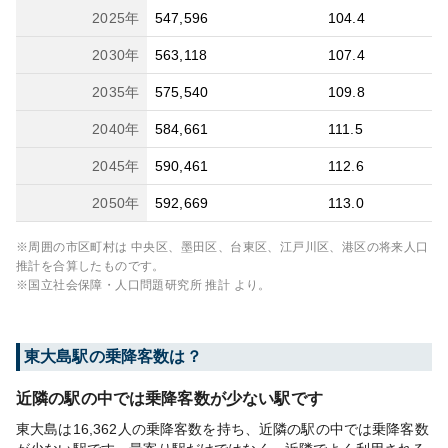
2025
年
547,596
104.4
2030
年
563,118
107.4
2035
年
575,540
109.8
2040
年
584,661
111.5
2045
年
590,461
112.6
2050
年
592,669
113.0
※周囲の市区町村は
中央区、墨田区、台東区、江戸川区、港区
の将来人口
推計を合算したものです。
※国立社会保障・人口問題研究所 推計 より。
東大島
駅の乗降客数は？
近隣の駅の中では乗降客数が少ない駅です
東大島は16,362人の乗降客数を持ち、近隣の駅の中では乗降客数