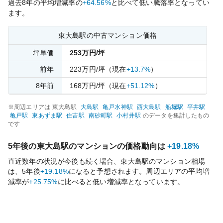
過去
8
年の平均増減率の
+64.56%
と比べて
低い
騰落率となってい
ます。
東大島
駅の中古マンション価格
坪単価
253
万円/坪
前年
223
万円/坪
（現在
+13.7%
）
8
年前
168
万円/坪
（現在
+51.12%
）
※周辺エリアは
東大島
駅
大島
駅
亀戸水神
駅
西大島
駅
船堀
駅
平井
駅
亀戸
駅
東あずま
駅
住吉
駅
南砂町
駅
小村井
駅
のデータを集計したもの
です
5年後の
東大島
駅のマンションの価格動向は
+19.18%
直近数年の状況が今後も続く場合、
東大島
駅のマンション相場
は、5年後
+19.18%
になると予想されます。周辺エリアの平均増
減率が
+25.75%
に比べると
低い
増減率となっています。