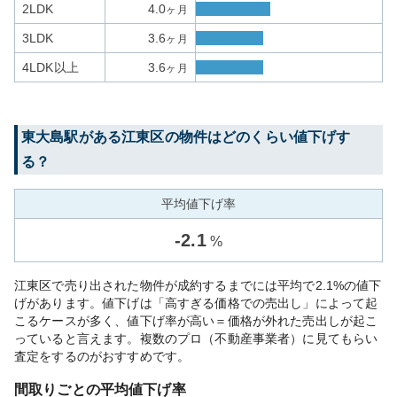
2LDK
4.0
ヶ月
3LDK
3.6
ヶ月
4LDK以上
3.6
ヶ月
東大島
駅がある
江東区
の物件はどのくらい値下げす
る？
平均値下げ率
-
2.1
%
江東区で売り出された物件が成約するまでには平均で2.1%の値下
げがあります。値下げは「高すぎる価格での売出し」によって起
こるケースが多く、値下げ率が高い＝価格が外れた売出しが起こ
っていると言えます。複数のプロ（不動産事業者）に見てもらい
査定をするのがおすすめです。
間取りごとの平均値下げ率