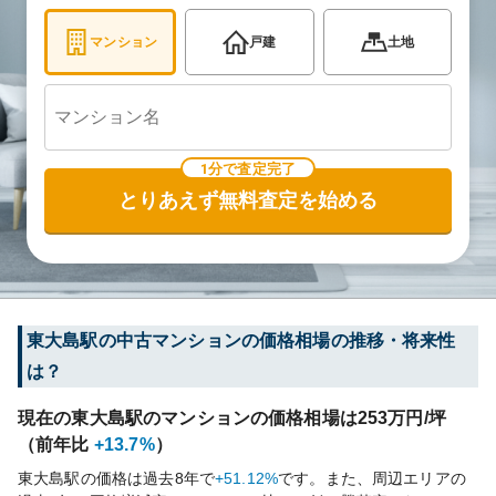
マンション
戸建
土地
1分で査定完了
とりあえず無料査定を始める
東大島
駅の中古マンションの価格相場の推移・将来性
は？
現在の
東大島
駅のマンションの価格相場は
253
万円/坪
（前年比
+13.7%
）
東大島
駅の価格は過去
8
年で
+51.12%
です。
また、周辺エリアの