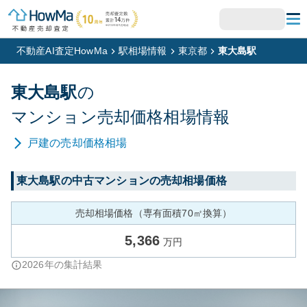
不動産AI査定HowMa
駅相場情報
東京都
東大島駅
東大島
駅
の
マンション
売却価格相場情報
戸建
の売却価格相場
東大島
駅の中古マンションの売却相場価格
売却相場価格（専有面積70㎡換算）
5,366
万円
2026
年の集計結果