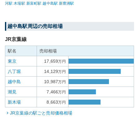
河
駅
木場
駅
新富町
駅
越中島
駅
新豊洲
駅
越中島
駅周辺の売却相場
JR京葉線
駅名
売却相場
東京
17,659
万円
八丁堀
14,129
万円
越中島
10,987
万円
潮見
7,466
万円
新木場
8,663
万円
JR京葉線
の駅ごと売却価格相場