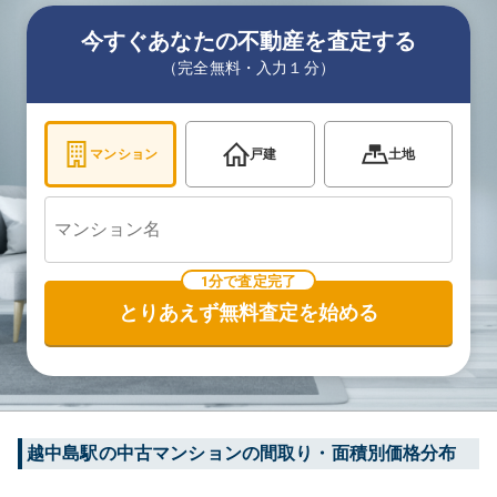
今すぐあなたの不動産を査定する
（完全無料・入力１分）
マンション
戸建
土地
1分で査定完了
とりあえず無料査定を始める
越中島
駅の中古マンションの間取り・面積別価格分布