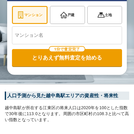
マンション
戸建
土地
1分で査定完了
とりあえず無料査定を始める
人口予測から見た
越中島
駅エリアの資産性・将来性
越中島
駅が所在する
江東区
の将来人口は
2020
年を100とした指数
で30年後に
113.0
となります。
周囲の市区町村の
108.3
と比べて
高
い
指数となっています。