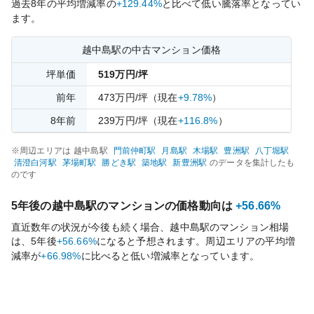
過去
8
年の平均増減率の
+129.44%
と比べて
低い
騰落率となってい
ます。
越中島
駅の中古マンション価格
坪単価
519
万円/坪
前年
473
万円/坪
（現在
+9.78%
）
8
年前
239
万円/坪
（現在
+116.8%
）
※周辺エリアは
越中島
駅
門前仲町
駅
月島
駅
木場
駅
豊洲
駅
八丁堀
駅
清澄白河
駅
茅場町
駅
勝どき
駅
築地
駅
新豊洲
駅
のデータを集計したも
のです
5年後の
越中島
駅のマンションの価格動向は
+56.66%
直近数年の状況が今後も続く場合、
越中島
駅のマンション相場
は、5年後
+56.66%
になると予想されます。周辺エリアの平均増
減率が
+66.98%
に比べると
低い
増減率となっています。