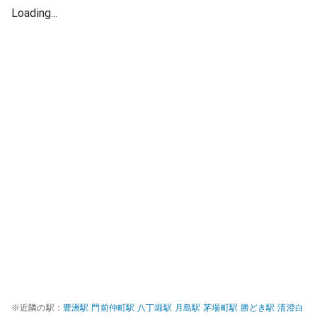
Loading...
※近隣の駅：
豊洲
駅
門前仲町
駅
八丁堀
駅
月島
駅
茅場町
駅
勝どき
駅
清澄白