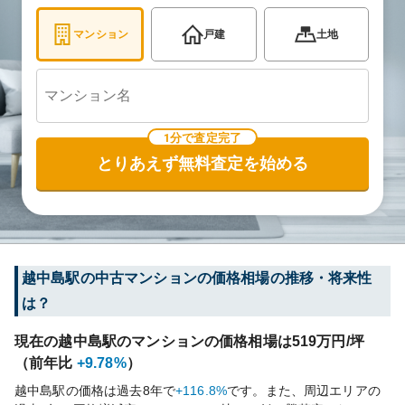
マンション
戸建
土地
1分で査定完了
とりあえず無料査定を始める
越中島
駅の中古マンションの価格相場の推移・将来性
は？
現在の
越中島
駅のマンションの価格相場は
519
万円/坪
（前年比
+9.78%
）
越中島
駅の価格は過去
8
年で
+116.8%
です。
また、周辺エリアの