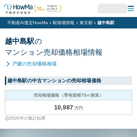
不動産AI査定HowMa
駅相場情報
東京都
越中島駅
越中島
駅
の
マンション
売却価格相場情報
戸建
の売却価格相場
越中島
駅の中古マンションの売却相場価格
売却相場価格（専有面積70㎡換算）
10,987
万円
2026
年の集計結果