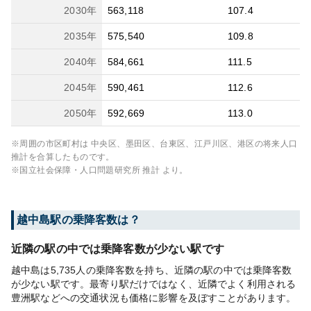
2030
年
563,118
107.4
2035
年
575,540
109.8
2040
年
584,661
111.5
2045
年
590,461
112.6
2050
年
592,669
113.0
※周囲の市区町村は
中央区、墨田区、台東区、江戸川区、港区
の将来人口
推計を合算したものです。
※国立社会保障・人口問題研究所 推計 より。
越中島
駅の乗降客数は？
近隣の駅の中では乗降客数が少ない駅です
越中島は5,735人の乗降客数を持ち、近隣の駅の中では乗降客数
が少ない駅です。最寄り駅だけではなく、近隣でよく利用される
豊洲駅などへの交通状況も価格に影響を及ぼすことがあります。