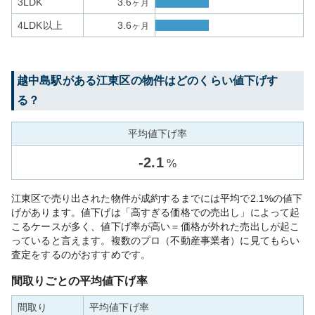
3LDK
3.6
ヶ月
4LDK以上
3.6
ヶ月
越中島
駅がある
江東区
の物件はどのくらい値下げす
る？
平均値下げ率
-
2.1
%
江東区で売り出された物件が成約するまでには平均で2.1%の値下
げがあります。値下げは「高すぎる価格での売出し」によって起
こるケースが多く、値下げ率が高い＝価格が外れた売出しが起こ
っていると言えます。複数のプロ（不動産事業者）に見てもらい
査定をするのがおすすめです。
間取りごとの平均値下げ率
間取り
平均値下げ率