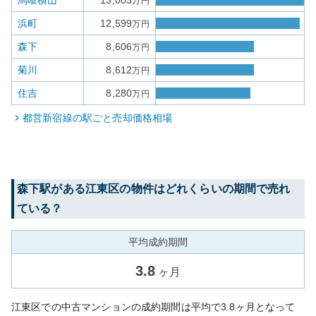
馬喰横山
13,003
万円
浜町
12,599
万円
森下
8,606
万円
菊川
8,612
万円
住吉
8,280
万円
都営新宿線
の駅ごと売却価格相場
森下
駅がある
江東区
の物件はどれくらいの期間で売れ
ている？
平均成約期間
3.8
ヶ月
江東区での中古マンションの成約期間は平均で3.8ヶ月となって