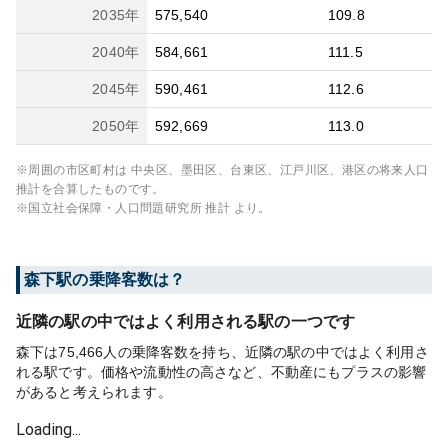
2035
年
575,540
109.8
2040
年
584,661
111.5
2045
年
590,461
112.6
2050
年
592,669
113.0
※周囲の市区町村は
中央区、墨田区、台東区、江戸川区、港区
の将来人口
推計を合算したものです。
※国立社会保障・人口問題研究所 推計 より。
森下
駅の乗降客数は？
近隣の駅の中ではよく利用される駅の一つです
森下は75,466人の乗降客数を持ち、近隣の駅の中ではよく利用さ
れる駅です。価格や流動性の高さなど、不動産にもプラスの影響
があると考えられます。
Loading...