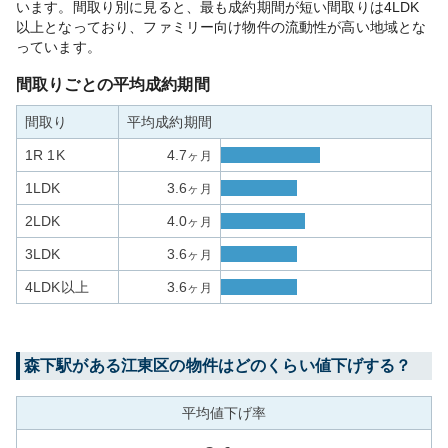
います。間取り別に見ると、最も成約期間が短い間取りは4LDK
以上となっており、ファミリー向け物件の流動性が高い地域とな
っています。
間取りごとの平均成約期間
間取り
平均成約期間
1R 1K
4.7
ヶ月
1LDK
3.6
ヶ月
2LDK
4.0
ヶ月
3LDK
3.6
ヶ月
4LDK以上
3.6
ヶ月
森下
駅がある
江東区
の物件はどのくらい値下げする？
平均値下げ率