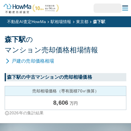
不動産AI査定HowMa
駅相場情報
東京都
森下駅
森下
駅
の
マンション
売却価格相場情報
戸建
の売却価格相場
森下
駅の中古マンションの売却相場価格
売却相場価格（専有面積70㎡換算）
8,606
万円
2026
年の集計結果