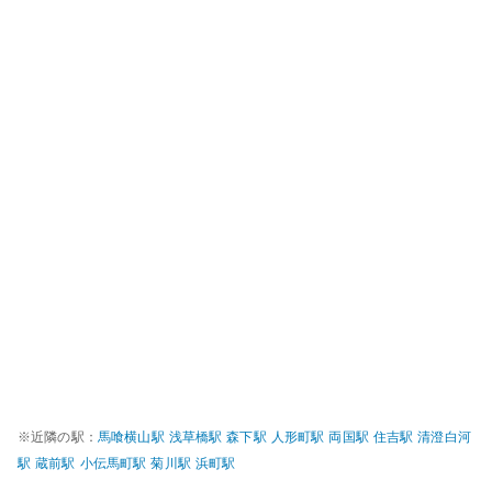
※近隣の駅：
馬喰横山
駅
浅草橋
駅
森下
駅
人形町
駅
両国
駅
住吉
駅
清澄白河
駅
蔵前
駅
小伝馬町
駅
菊川
駅
浜町
駅