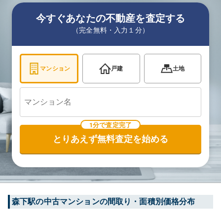
今すぐあなたの不動産を査定する
（完全無料・入力１分）
マンション
戸建
土地
1分で査定完了
とりあえず無料査定を始める
森下
駅の中古マンションの間取り・面積別価格分布