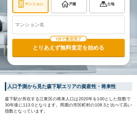
マンション
戸建
土地
1分で査定完了
とりあえず無料査定を始める
人口予測から見た
森下
駅エリアの資産性・将来性
森下
駅が所在する
江東区
の将来人口は
2020
年を100とした指数で
30年後に
113.0
となります。
周囲の市区町村の
108.3
と比べて
高い
指数となっています。