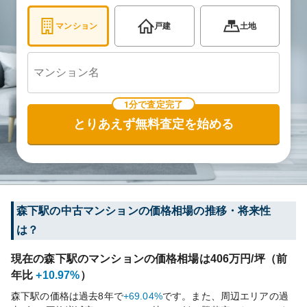
マンション
戸建
土地
1分で査定完了
とりあえず無料査定を始める
森下
駅の中古マンションの価格相場の推移・将来性
は？
現在の
森下
駅のマンションの価格相場は
406
万円/坪（前
年比
+10.97%
）
森下
駅の価格は過去
8
年で
+69.04%
です。
また、周辺エリアの過