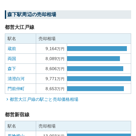
森下
駅周辺の売却相場
都営大江戸線
駅名
売却相場
蔵前
9,164
万円
両国
8,089
万円
森下
8,606
万円
清澄白河
9,771
万円
門前仲町
8,653
万円
都営大江戸線
の駅ごと売却価格相場
都営新宿線
駅名
売却相場