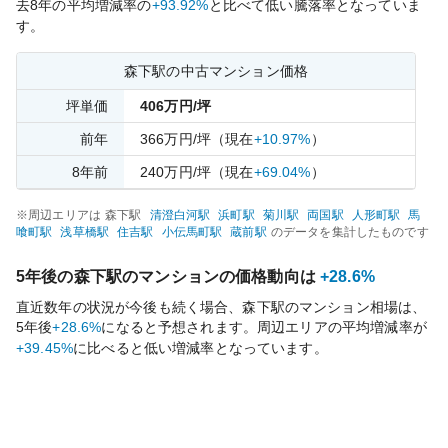
去
8
年の平均増減率の
+93.92%
と比べて
低い
騰落率となっていま
す。
森下
駅の中古マンション価格
坪単価
406
万円/坪
前年
366
万円/坪
（現在
+10.97%
）
8
年前
240
万円/坪
（現在
+69.04%
）
※周辺エリアは
森下
駅
清澄白河
駅
浜町
駅
菊川
駅
両国
駅
人形町
駅
馬
喰町
駅
浅草橋
駅
住吉
駅
小伝馬町
駅
蔵前
駅
のデータを集計したものです
5年後の
森下
駅のマンションの価格動向は
+28.6%
直近数年の状況が今後も続く場合、
森下
駅のマンション相場は、
5年後
+28.6%
になると予想されます。周辺エリアの平均増減率が
+39.45%
に比べると
低い
増減率となっています。