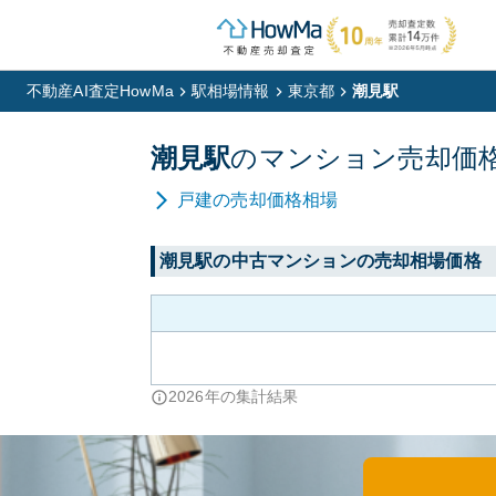
不動産AI査定HowMa
駅相場情報
東京都
潮見駅
潮見
駅
の
マンション
売却価
戸建
の売却価格相場
潮見
駅の中古マンションの売却相場価格
2026
年の集計結果