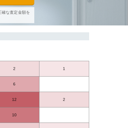
正確な査定金額を
2
1
6
12
2
10