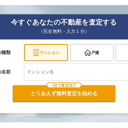
今すぐあなたの不動産を査定する
（完全無料・入力１分）
の種類
マンション
戸建
の
名前
1分で査定完了
とりあえず無料査定を始める