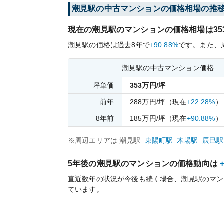
潮見
駅の中古マンションの価格相場の推
現在の
潮見
駅のマンションの価格相場は
35
潮見
駅の価格は過去
8
年で
+90.88%
です。
また、
潮見
駅の中古マンション価格
坪単価
353
万円/坪
前年
288
万円/坪
（現在
+22.28%
）
8
年前
185
万円/坪
（現在
+90.88%
）
※周辺エリアは
潮見
駅
東陽町
駅
木場
駅
辰巳
駅
5年後の
潮見
駅のマンションの価格動向は
直近数年の状況が今後も続く場合、
潮見
駅のマン
ています。