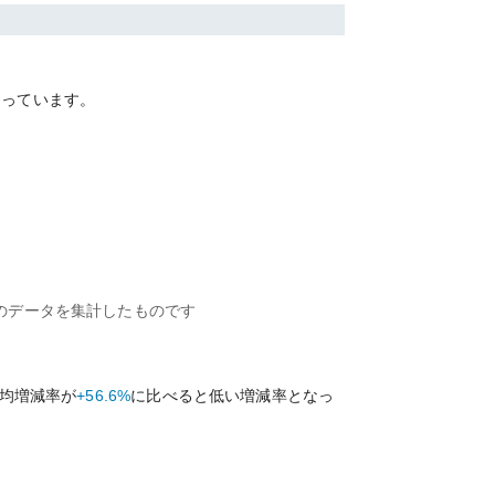
なっています。
のデータを集計したものです
均増減率が
+56.6%
に比べると
低い
増減率となっ