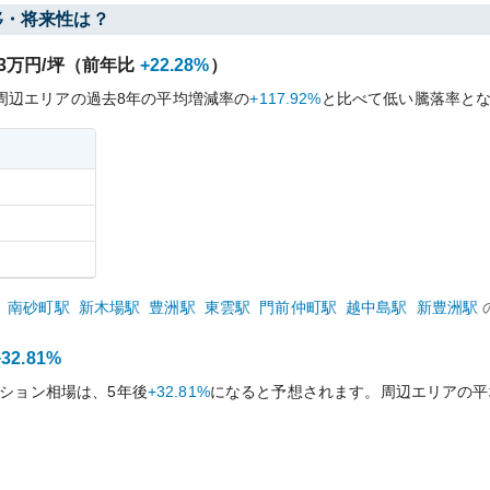
移・将来性は？
3
万円/坪（前年比
+22.28%
）
周辺エリアの過去
8
年の平均増減率の
+117.92%
と比べて
低い
騰落率と
南砂町
駅
新木場
駅
豊洲
駅
東雲
駅
門前仲町
駅
越中島
駅
新豊洲
駅
+32.81%
ション相場は、5年後
+32.81%
になると予想されます。周辺エリアの平