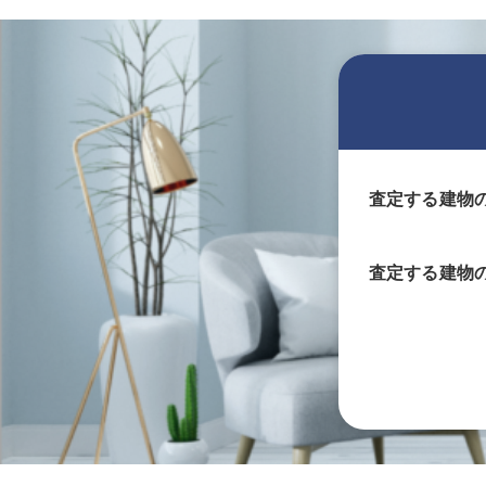
査定する建物
査定する
建物