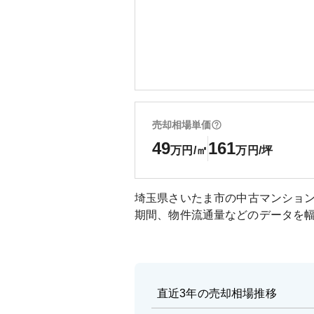
売却相場単価
49
161
万円/㎡
万円/坪
埼玉県さいたま市
の中古マンショ
期間、物件流通量などのデータを
直近3年の売却相場推移