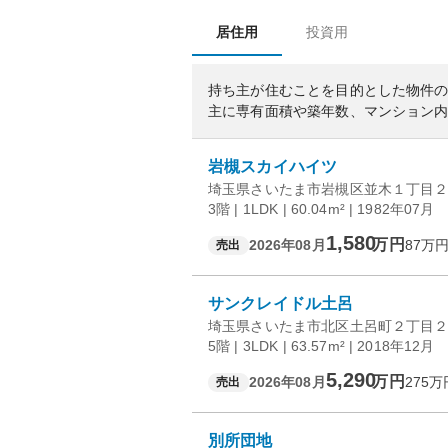
居住用
投資用
持ち主が住むことを目的とした物件
主に専有面積や築年数、マンション
岩槻スカイハイツ
埼玉県さいたま市岩槻区並木１丁目２
3階 | 1LDK | 60.04m² | 1982年07月
1,580
万円
2026年08月
87
万円
売出
サンクレイドル土呂
埼玉県さいたま市北区土呂町２丁目２
5階 | 3LDK | 63.57m² | 2018年12月
5,290
万円
2026年08月
275
万
売出
別所団地