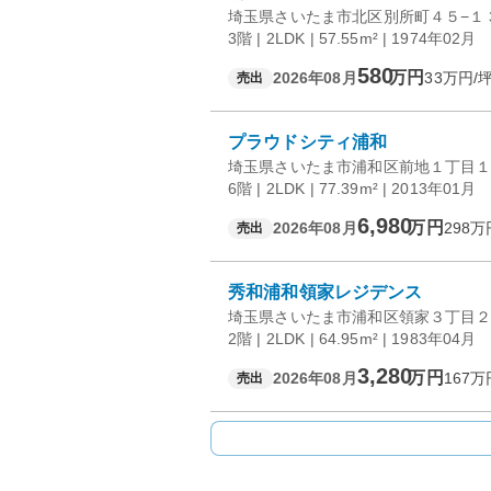
埼玉県さいたま市北区別所町４５−１
3階 | 2LDK | 57.55m² | 1974年02月
580
万円
2026年08月
33
万円/
売出
プラウドシティ浦和
埼玉県さいたま市浦和区前地１丁目１
6階 | 2LDK | 77.39m² | 2013年01月
6,980
万円
2026年08月
298
万
売出
秀和浦和領家レジデンス
埼玉県さいたま市浦和区領家３丁目２
2階 | 2LDK | 64.95m² | 1983年04月
3,280
万円
2026年08月
167
万
売出