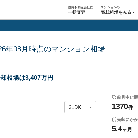
優良不動産会社に
マンションの
一括査定
売却相場をみる
26年08月
時点のマンション相場
却相場は3,407万円
前月中に
1370
件
売却にか
5.4
ヶ月