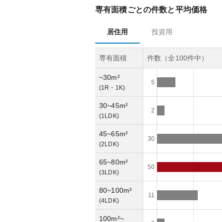
専有面積ごとの件数と平均価格
居住用
投資用
専有面積
件数（全
100
件中）
~30m²
5
(
1R・1K
)
30~45m²
2
(
1LDK
)
45~65m²
30
(
2LDK
)
65~80m²
50
(
3LDK
)
80~100m²
11
(
4LDK
)
100m²~