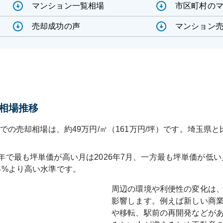
マンション一覧相場
市区町村の
売却成功の声
マンション売
相場推移
での売却相場は、約49万円/㎡（161万円/坪）です。埼玉県と比
年で最も坪単価が高い月は
2026年7月
、一方最も坪単価が低い
4
%
より高い水準です
。
周辺の環境や利便性の変化は
影響します。例えば新しい商
や移転、駅前の再開発などが