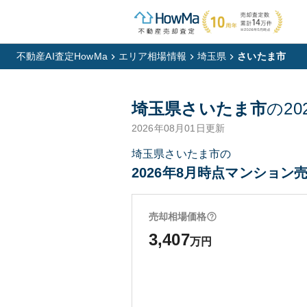
不動産AI査定HowMa
エリア相場情報
埼玉県
さいたま市
埼玉県さいたま市
の
20
2026年08月01日
更新
埼玉県さいたま市の
2026年8月時点マンション売
売却相場価格
3,407
万円