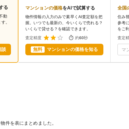
する
マンションの価格
をAIで試算する
全国
不動
物件情報の入力のみで素早くAI査定額を把
住み
ます。
握。いつでも最新の、今いくらで売れる？
参考
いくらで貸せる？を確認できます。
をご
査定精度
約
60
秒
査定
相談
無料
マンションの価格を知る
た物件を表にまとめました。