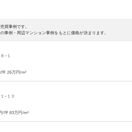
の売買事例です。
内の事例・周辺マンション事例をもとに価格が決まります。
８−１
/坪
26
万円/m²
１−１０
円/坪
83
万円/m²