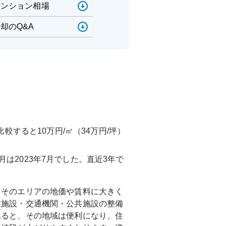
マンション相場
却のQ&A
較すると10万円/㎡（34万円/坪）
月は
2023年7月
でした。直近3年で
、そのエリアの地価や賃料に大きく
業施設・交通機関・公共施設の整備
あると、その地域は便利になり、住