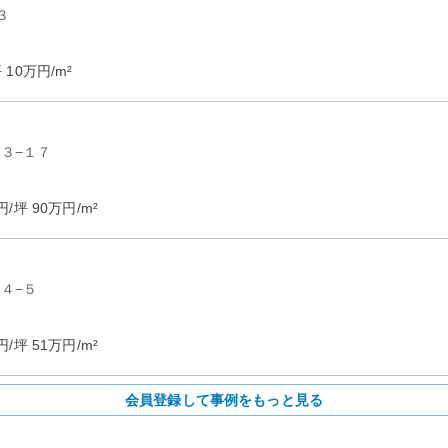
３
坪
10
万円/m²
３−１７
円/坪
90
万円/m²
４−５
円/坪
51
万円/m²
会員登録して事例をもっと見る