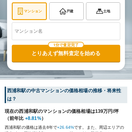
マンション
戸建
土地
1分で査定完了
とりあえず無料査定を始める
西浦和
駅の中古マンションの価格相場の推移・将来性
は？
現在の
西浦和
駅のマンションの価格相場は
139
万円/坪
（前年比
+8.81%
）
西浦和
駅の価格は過去
8
年で
+26.64%
です。
また、周辺エリアの