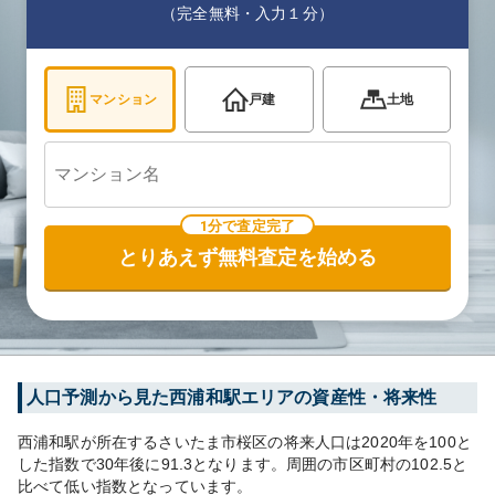
（完全無料・入力１分）
マンション
戸建
土地
1分で査定完了
とりあえず無料査定を始める
人口予測から見た
西浦和
駅エリアの資産性・将来性
西浦和
駅が所在する
さいたま市桜区
の将来人口は
2020
年を100と
した指数で30年後に
91.3
となります。
周囲の市区町村の
102.5
と
比べて
低い
指数となっています。