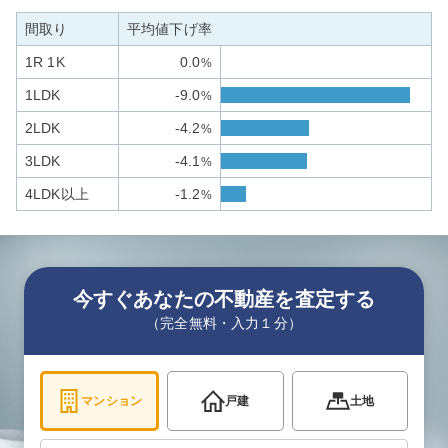
間取り
平均値下げ率
1R 1K
0.0
%
1LDK
-9.0
%
2LDK
-4.2
%
3LDK
-4.1
%
4LDK以上
-1.2
%
今すぐあなたの不動産を査定する
（完全無料・入力１分）
マンション
戸建
土地