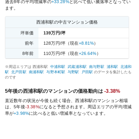
過去
8
年の平均増減率の
+33.28%
と比べて
低い
騰落率となってい
ます。
西浦和
駅の中古マンション価格
坪単価
139
万円/坪
前年
128
万円/坪
（現在
+8.81%
）
8
年前
110
万円/坪
（現在
+26.64%
）
※周辺エリアは
西浦和
駅
中浦和
駅
武蔵浦和
駅
南与野
駅
浦和
駅
北浦和
駅
北戸田
駅
南浦和
駅
与野本町
駅
与野
駅
戸田
駅
のデータを集計したも
のです
5年後の
西浦和
駅のマンションの価格動向は
-3.38%
直近数年の状況が今後も続く場合、
西浦和
駅のマンション相場
は、5年後
-3.38%
になると予想されます。周辺エリアの平均増減
率が
+3.98%
に比べると
低い
増減率となっています。