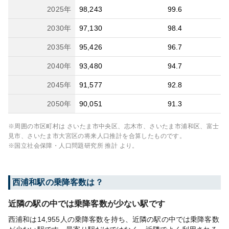
2025
年
98,243
99.6
2030
年
97,130
98.4
2035
年
95,426
96.7
2040
年
93,480
94.7
2045
年
91,577
92.8
2050
年
90,051
91.3
※周囲の市区町村は
さいたま市中央区、志木市、さいたま市浦和区、富士
見市、さいたま市大宮区
の将来人口推計を合算したものです。
※国立社会保障・人口問題研究所 推計 より。
西浦和
駅の乗降客数は？
近隣の駅の中では乗降客数が少ない駅です
西浦和は14,955人の乗降客数を持ち、近隣の駅の中では乗降客数