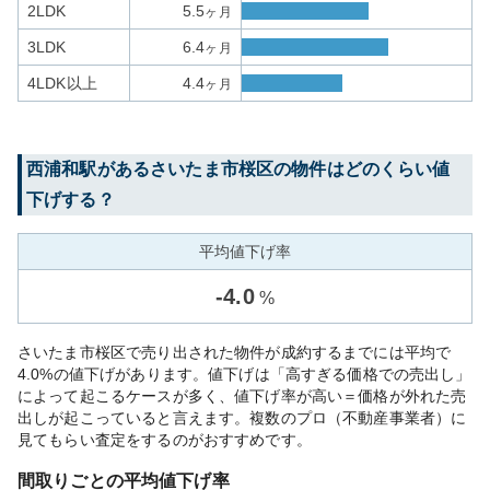
2LDK
5.5
ヶ月
3LDK
6.4
ヶ月
4LDK以上
4.4
ヶ月
西浦和
駅がある
さいたま市桜区
の物件はどのくらい値
下げする？
平均値下げ率
-
4.0
%
さいたま市桜区で売り出された物件が成約するまでには平均で
4.0%の値下げがあります。値下げは「高すぎる価格での売出し」
によって起こるケースが多く、値下げ率が高い＝価格が外れた売
出しが起こっていると言えます。複数のプロ（不動産事業者）に
見てもらい査定をするのがおすすめです。
間取りごとの平均値下げ率