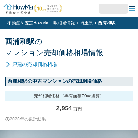
不動産AI査定HowMa
駅相場情報
埼玉県
西浦和駅
西浦和
駅
の
マンション
売却価格相場情報
戸建
の売却価格相場
西浦和
駅の中古マンションの売却相場価格
売却相場価格（専有面積70㎡換算）
2,954
万円
2026
年の集計結果