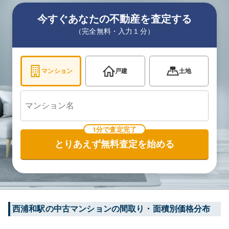
今すぐあなたの不動産を査定する
（完全無料・入力１分）
マンション
戸建
土地
1分で査定完了
とりあえず無料査定を始める
西浦和
駅の中古マンションの間取り・面積別価格分布