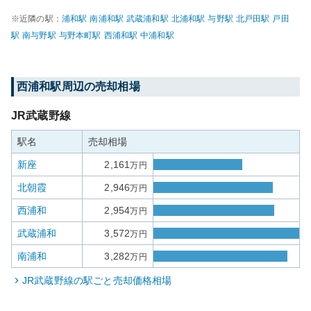
※近隣の駅：
浦和
駅
南浦和
駅
武蔵浦和
駅
北浦和
駅
与野
駅
北戸田
駅
戸田
駅
南与野
駅
与野本町
駅
西浦和
駅
中浦和
駅
西浦和
駅周辺の売却相場
JR武蔵野線
駅名
売却相場
新座
2,161
万円
北朝霞
2,946
万円
西浦和
2,954
万円
武蔵浦和
3,572
万円
南浦和
3,282
万円
JR武蔵野線
の駅ごと売却価格相場