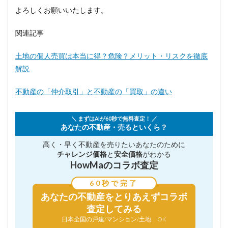
よろしくお願いいたします。
関連記事
土地の個人売買は本当に得？危険？メリット・リスクを徹底
解説
不動産の「仲介取引」と不動産の「買取」の違い
＼ まずはAIが60秒で無料査定！ ／
あなたの不動産・売るといくら？
高く・早く不動産を売りたい
あなたのために
チャレンジ価格
と
安全価格
がわかる
HowMaのコラボ査定
60秒で完了
あなたの不動産を
とりあえずコラボ
査定してみる
日本全国の戸建/マンション/土地 OK