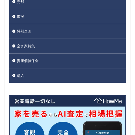
売却
市況
特別企画
空き家特集
資産価値保全
購入