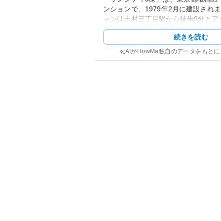
ンションで、1979年2月に建設され
ョンは志村三丁目駅から徒歩9分とア
す。高さ15階で、地下1階と175戸
続きを読む
くの住人に対応可能です。外観は円
地や共同住宅としての役割を果たし
AIがHowMa独自のデータをもと
周辺は、大規模な住宅地域としての
施設や公園が近隣に配置され、生活
言えるでしょう。また、地域の治安
るため、家族で安心して暮らせる魅
資産性については、都心に比べ価格
で、リセール時の安定した価値があ
年数が40年以上となっているため、
ンテナンス費用を考慮する必要があ
ついては具体的な情報が少ないもの
われていれば長期的な住居としての
有リスクには、地震や災害時の建物
の費用負担がありますが、これらは
や管理組合の活動などによって軽減
れます。