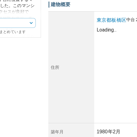
建物概要
ました。このマンシ
クセスが良好で
の総戸数を誇り、多
中台
東京都
板橋区
滑なデザインで、団
Loading...
ています。
にまとめています
利点があり、必要な
の便が良いエリアと
も比較的安定してい
力があります。
が抑えられる一方
ります。ただし、築
住所
建物の劣化に伴うメ
ります。管理状況に
の、適切な管理が行
選定に値します。所
への影響、維持管理
建物の定期的な点検
されることが期待さ
1980年2月
築年月