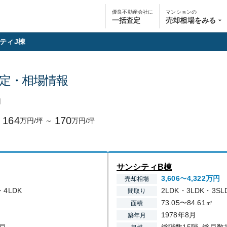
優良不動産会社に
マンションの
一括査定
売却相場をみる
ティJ棟
定・相場情報
円
164
170
万円/坪
～
万円/坪
サンシティB棟
3,606
〜
4,322
万円
売却相場
・4LDK
2LDK・3LDK・3SL
間取り
73.05〜84.61㎡
面積
1978年8月
築年月