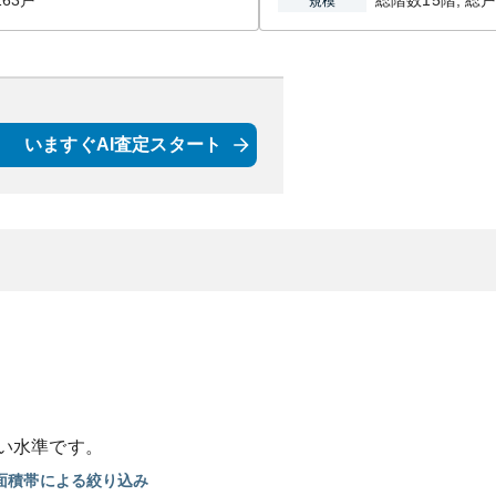
63戸
総階数15階, 総戸
規模
いますぐAI査定スタート
い
水準です。
面積帯による絞り込み