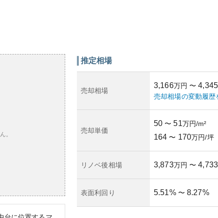
推定相場
3,166
4,345
万円
〜
売却相場
売却相場の変動履歴
50
51
〜
万円/m²
売却単価
ん。
164
170
〜
万円/坪
3,873
4,733
リノベ後相場
万円
〜
5.51
%
8.27
%
表面利回り
〜
中台に位置するマ