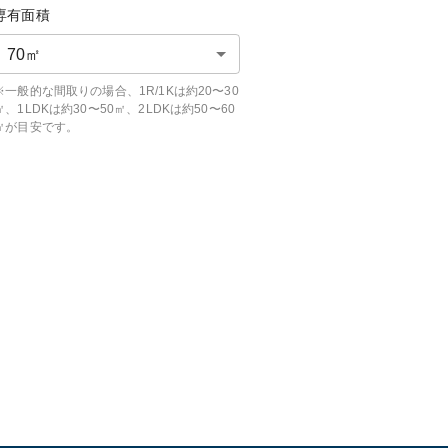
専有面積
70
㎡
※一般的な間取りの場合、1R/1Kは約20〜30
㎡、1LDKは約30〜50㎡、2LDKは約50〜60
㎡が目安です。