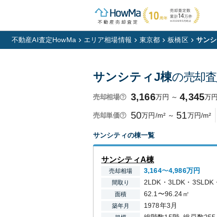
不動産AI査定HowMa
エリア相場情報
東京都
板橋区
サンシ
サンシティJ棟
の売却査
3,166
4,345
万円
～
万
売却相場
50
51
万円/m²
～
万円/m²
売却単価
サンシティ
の棟一覧
サンシティA棟
3,164
〜
4,986
万円
売却相場
2LDK・3LDK・3SLDK
間取り
62.1〜96.24㎡
面積
1978年3月
築年月