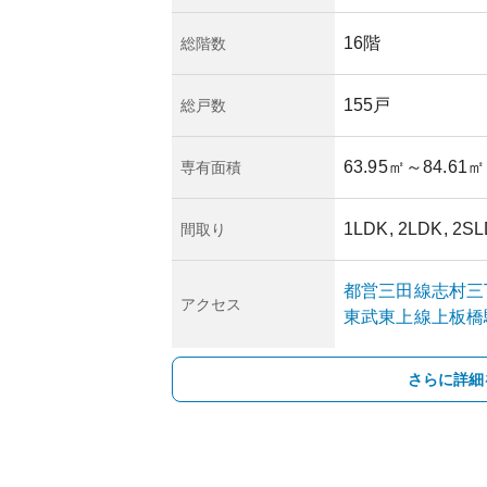
16階
総階数
155戸
総戸数
63.95㎡
～84.61㎡
専有面積
1LDK, 2LDK, 2SL
間取り
都営三田線
志村三
アクセス
東武東上線
上板橋
さらに詳細