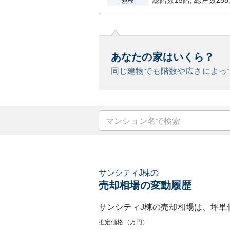
総階数15階, 総戸数25
規模
あなたの家はいくら？
同じ建物でも階数や広さによっ
サンシティJ棟
の
売却相場の変動履歴
サンシティJ棟
の売却相場は、坪単
推定価格（万円）