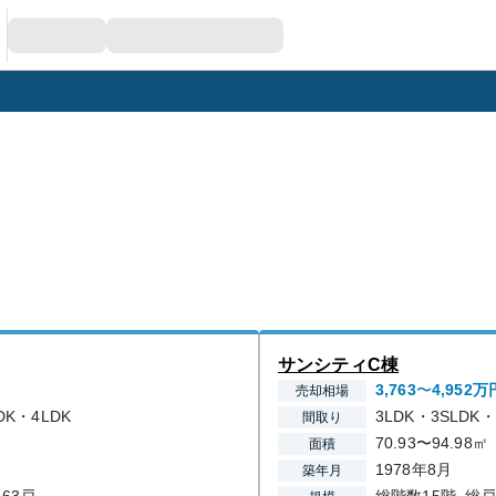
サンシティC棟
3,763
〜
4,952
万
売却相場
DK・4LDK
3LDK・3SLDK・
間取り
70.93〜94.98㎡
面積
1978年8月
築年月