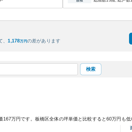
5戸
総階数15階, 総戸数1
規模
て、
1,178
の
差があります
万円
検索
価
167
万円です。
板橋区
全体の坪単価と比較すると
60
万円も
低