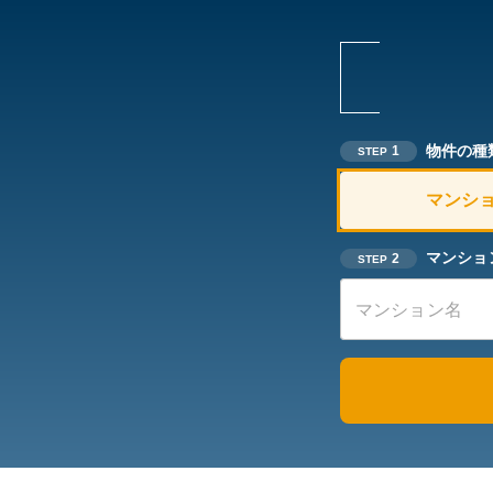
物件の種
1
STEP
マンシ
マンショ
2
STEP