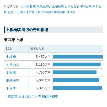
※近隣の駅：
小竹向原
駅
東武練馬
駅
上板橋
駅
ときわ台
駅
平和台
駅
氷川台
駅
志村三丁目
駅
志村坂上
駅
中板橋
駅
本蓮沼
駅
蓮根
駅
上板橋
駅周辺の売却相場
東武東上線
駅名
売却相場
中板橋
5,457
万円
ときわ台
5,180
万円
上板橋
4,758
万円
東武練馬
5,084
万円
下赤塚
5,326
万円
東武東上線
の駅ごと売却価格相場