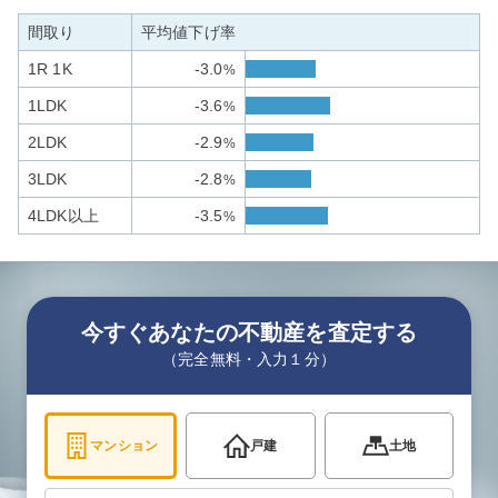
間取り
平均値下げ率
1R 1K
-3.0
%
1LDK
-3.6
%
2LDK
-2.9
%
3LDK
-2.8
%
4LDK以上
-3.5
%
今すぐあなたの不動産を査定する
（完全無料・入力１分）
マンション
戸建
土地