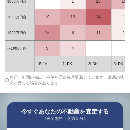
1
18
10
3000万円台
10
13
24
1
2000万円台
16
8
11
1
1000万円台
9
4
〜1000万円
1R 1K
1LDK
2LDK
3LDK
直近一年間の売出し事例を元に毎月更新しています。最新の状
況と異なる場合があります。
今すぐあなたの不動産を査定する
（完全無料・入力１分）