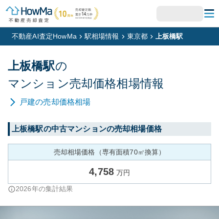
不動産AI査定HowMa
駅相場情報
東京都
上板橋駅
上板橋
駅
の
マンション
売却価格相場情報
戸建
の売却価格相場
上板橋
駅の中古マンションの売却相場価格
売却相場価格（専有面積70㎡換算）
4,758
万円
2026
年の集計結果