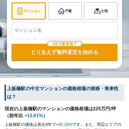
マンション
戸建
土地
1分で査定完了
とりあえず無料査定を始める
上板橋
駅の中古マンションの価格相場の推移・将来性
は？
現在の
上板橋
駅のマンションの価格相場は
225
万円/坪
（前年比
+13.91%
）
上板橋
駅の価格は過去
8
年で
+45.28%
です。
また、周辺エリアの