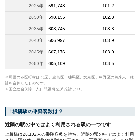
2025
年
591,743
101.2
2030
年
598,135
102.3
2035
年
603,745
103.3
2040
年
606,997
103.9
2045
年
607,176
103.9
2050
年
605,109
103.5
※周囲の市区町村は
北区、豊島区、練馬区、文京区、中野区
の将来人口推
計を合算したものです。
※国立社会保障・人口問題研究所 推計 より。
上板橋
駅の乗降客数は？
近隣の駅の中ではよく利用される駅の一つです
上板橋は26,192人の乗降客数を持ち、近隣の駅の中ではよく利用