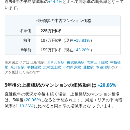
過去
8
年の平均増減率の
+44.4%
と比べて
同水準の
騰落率となって
います。
上板橋
駅の中古マンション価格
坪単価
225
万円/坪
前年
197
万円/坪
（現在
+13.91%
）
8
年前
155
万円/坪
（現在
+45.28%
）
※周辺エリアは
上板橋
駅
ときわ台
駅
東武練馬
駅
志村三丁目
駅
中板橋
駅
氷川台
駅
平和台
駅
志村坂上
駅
小竹向原
駅
蓮根
駅
本蓮沼
駅
のデー
タを集計したものです
5年後の
上板橋
駅のマンションの価格動向は
+20.06%
直近数年の状況が今後も続く場合、
上板橋
駅のマンション相場
は、5年後
+20.06%
になると予想されます。周辺エリアの平均増
減率が
+19.36%
に比べると
同水準の
増減率となっています。