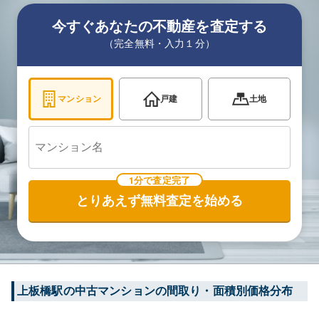
今すぐあなたの不動産を査定する
（完全無料・入力１分）
マンション
戸建
土地
1分で査定完了
とりあえず無料査定を始める
上板橋
駅の中古マンションの間取り・面積別価格分布