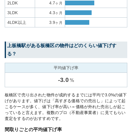
2LDK
4.7
ヶ月
3LDK
4.3
ヶ月
4LDK以上
3.9
ヶ月
上板橋
駅がある
板橋区
の物件はどのくらい値下げす
る？
平均値下げ率
-
3.0
%
板橋区で売り出された物件が成約するまでには平均で3.0%の値下
げがあります。値下げは「高すぎる価格での売出し」によって起
こるケースが多く、値下げ率が高い＝価格が外れた売出しが起こ
っていると言えます。複数のプロ（不動産事業者）に見てもらい
査定をするのがおすすめです。
間取りごとの平均値下げ率