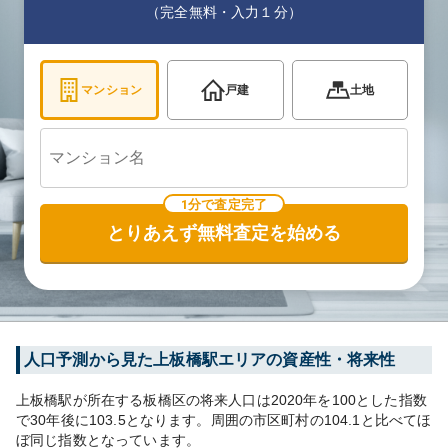
（完全無料・入力１分）
マンション
戸建
土地
1分で査定完了
とりあえず無料査定を始める
人口予測から見た
上板橋
駅エリアの資産性・将来性
上板橋
駅が所在する
板橋区
の将来人口は
2020
年を100とした指数
で30年後に
103.5
となります。
周囲の市区町村の
104.1
と比べて
ほ
ぼ同じ
指数となっています。