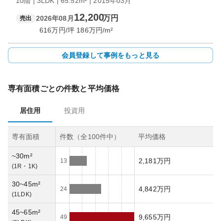
10階 | 3LDK | 65.52m² | 2015年03月
12,200
万円
2026年08月
売出
616
万円/坪
186
万円/m²
会員登録して事例をもっと見る
専有面積ごとの件数と平均価格
居住用
投資用
専有面積
件数（全
100
件中）
平均価格
~30m²
2,181万円
13
(
1R・1K
)
30~45m²
4,842万円
24
(
1LDK
)
45~65m²
9,655万円
49