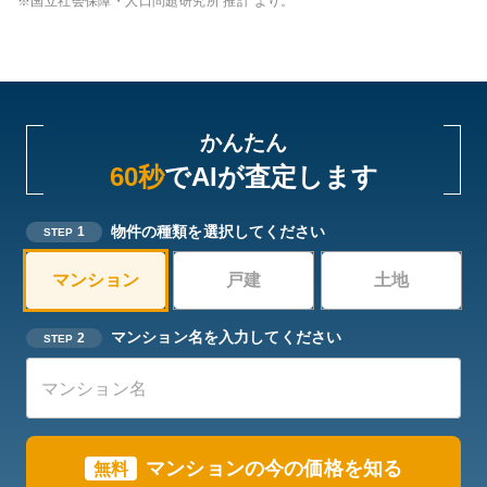
※国立社会保障・人口問題研究所 推計 より。
かんたん
60秒
でAIが査定します
物件の種類を選択してください
1
STEP
マンション
戸建
土地
マンション名を入力してください
2
STEP
マンション
の今の価格を知る
無料