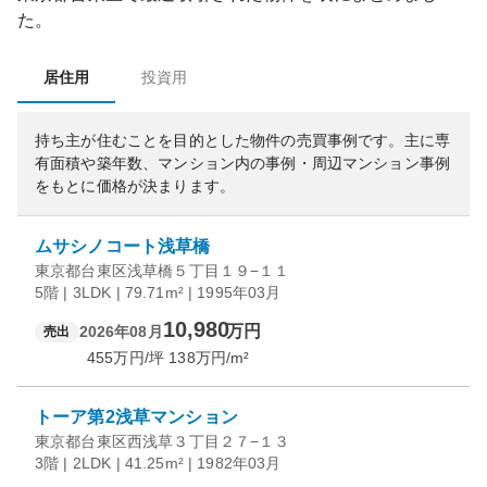
た。
居住用
投資用
持ち主が住むことを目的とした物件の売買事例です。
主に専
有面積や築年数、マンション内の事例・周辺マンション事例
をもとに価格が決まります。
ムサシノコート浅草橋
東京都台東区浅草橋５丁目１９−１１
5階 | 3LDK | 79.71m² | 1995年03月
10,980
万円
2026年08月
売出
455
万円/坪
138
万円/m²
トーア第2浅草マンション
東京都台東区西浅草３丁目２７−１３
3階 | 2LDK | 41.25m² | 1982年03月