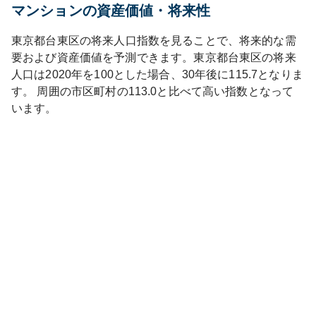
マンションの資産価値・将来性
東京都
台東区
の将来人口指数を見ることで、将来的な需
要および資産価値を予測できます。
東京都
台東区
の将来
人口は
2020
年を100とした場合、30年後に
115.7
となりま
す。
周囲の市区町村の
113.0
と比べて
高い
指数となって
います。