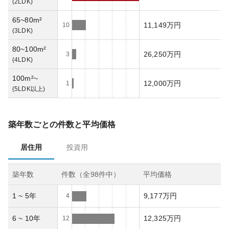
(
2LDK
)
65~80m²
11,149万円
10
(
3LDK
)
80~100m²
26,250万円
3
(
4LDK
)
100m²~
12,000万円
1
(
5LDK以上
)
築年数ごとの件数と平均価格
居住用
投資用
築年数
件数（全
98
件中）
平均価格
1 ~ 5年
9,177万円
4
6 ~ 10年
12,325万円
12