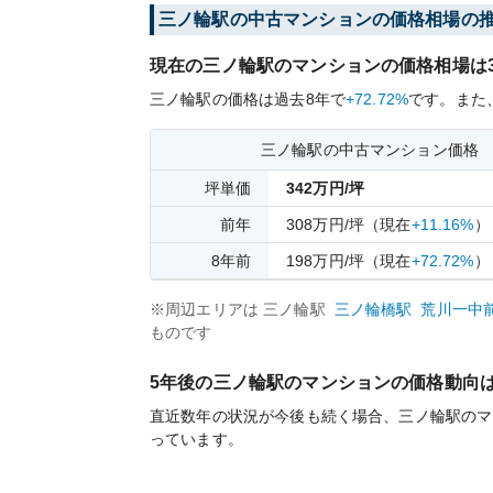
三ノ輪
駅の中古マンションの価格相場の
現在の
三ノ輪
駅のマンションの価格相場は
三ノ輪
駅の価格は過去
8
年で
+72.72%
です。
また
三ノ輪
駅の中古マンション価格
坪単価
342
万円/坪
前年
308
万円/坪
（現在
+11.16%
）
8
年前
198
万円/坪
（現在
+72.72%
）
※周辺エリアは
三ノ輪
駅
三ノ輪橋
駅
荒川一中
ものです
5年後の
三ノ輪
駅のマンションの価格動向
直近数年の状況が今後も続く場合、
三ノ輪
駅のマ
っています。