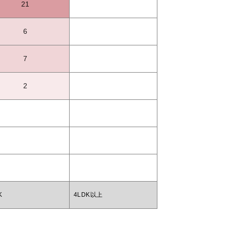
21
6
7
2
K
4LDK以上