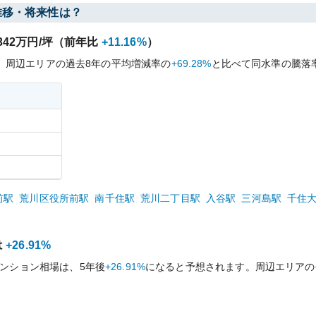
推移・将来性は？
342
万円/坪（前年比
+11.16%
）
、周辺エリアの過去
8
年の平均増減率の
+69.28%
と比べて
同水準の
騰落
前
駅
荒川区役所前
駅
南千住
駅
荒川二丁目
駅
入谷
駅
三河島
駅
千住
は
+26.91%
ンション相場は、5年後
+26.91%
になると予想されます。周辺エリアの