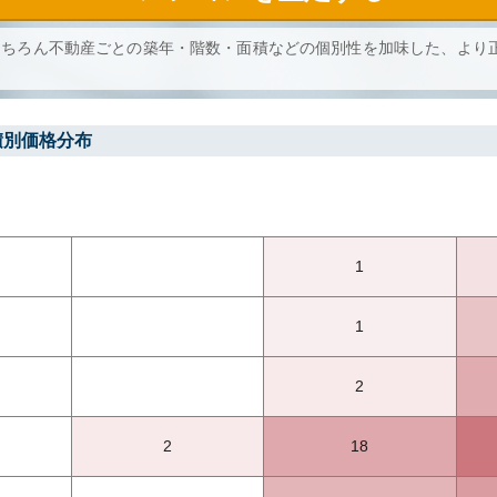
もちろん不動産ごとの築年・階数・面積などの個別性を加味した、より
積別価格分布
1
1
2
2
18