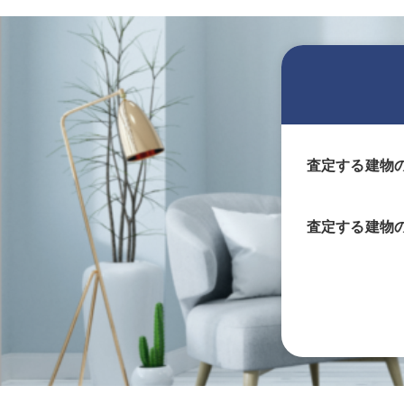
査定する建物
査定する
建物