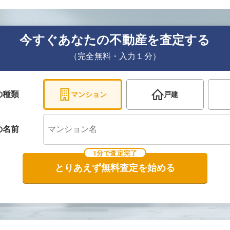
今すぐあなたの不動産を査定する
（完全無料・入力１分）
の種類
マンション
戸建
の
名前
1分で査定完了
とりあえず無料査定を始める