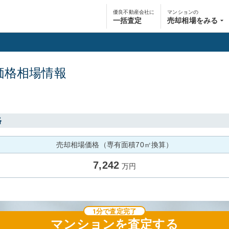
優良不動産会社に
マンションの
一括査定
売却相場をみる
価格相場情報
格
売却相場価格（専有面積70㎡換算）
7,242
万円
1分で査定完了
マンション
を査定する