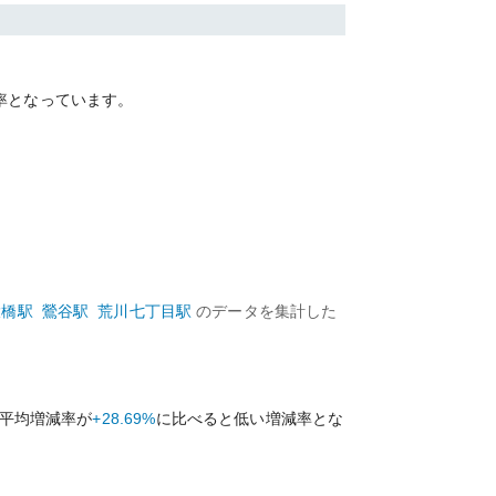
率となっています。
大橋
駅
鶯谷
駅
荒川七丁目
駅
のデータを集計した
平均増減率が
+28.69%
に比べると
低い
増減率とな