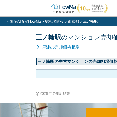
不動産AI査定HowMa
駅相場情報
東京都
三ノ輪駅
三ノ輪
駅
の
マンション
売却
戸建
の売却価格相場
三ノ輪
駅の中古マンションの売却相場価
2026
年の集計結果