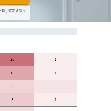
正確な査定金額を
26
1
15
1
6
3
8
1