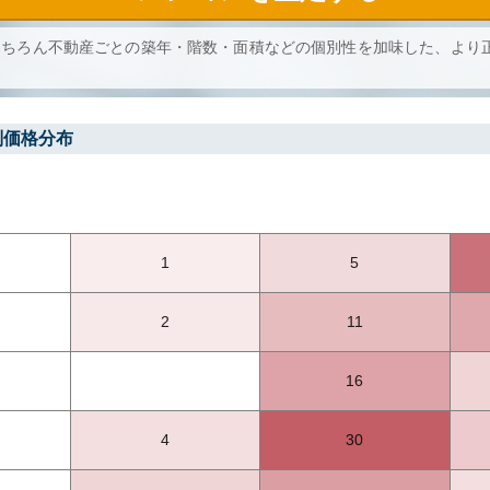
もちろん不動産ごとの築年・階数・面積などの個別性を加味した、より
別価格分布
1
5
2
11
16
4
30