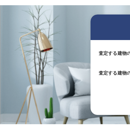
査定する建物
査定する
建物