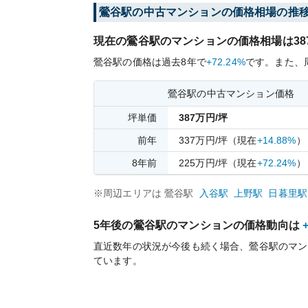
鶯谷
駅の中古マンションの価格相場の推
現在の
鶯谷
駅のマンションの価格相場は
38
鶯谷
駅の価格は過去
8
年で
+72.24%
です。
また、
鶯谷
駅の中古マンション価格
坪単価
387
万円/坪
前年
337
万円/坪
（現在
+14.88%
）
8
年前
225
万円/坪
（現在
+72.24%
）
※周辺エリアは
鶯谷
駅
入谷
駅
上野
駅
日暮里
駅
5年後の
鶯谷
駅のマンションの価格動向は
直近数年の状況が今後も続く場合、
鶯谷
駅のマン
ています。