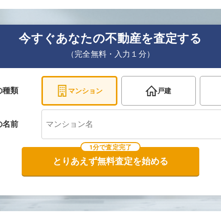
今すぐあなたの不動産を査定する
（完全無料・入力１分）
の種類
マンション
戸建
の
名前
1分で査定完了
とりあえず無料査定を始める