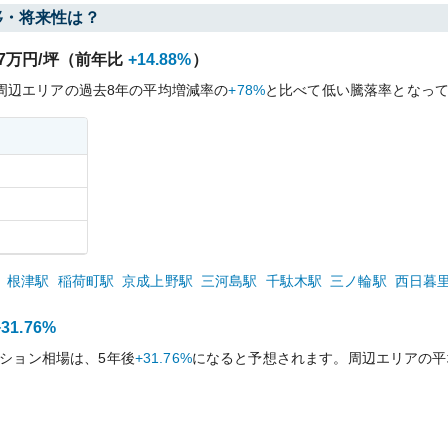
移・将来性は？
7
万円/坪（前年比
+14.88%
）
周辺エリアの過去
8
年の平均増減率の
+78%
と比べて
低い
騰落率となっ
根津
駅
稲荷町
駅
京成上野
駅
三河島
駅
千駄木
駅
三ノ輪
駅
西日暮
+31.76%
ション相場は、5年後
+31.76%
になると予想されます。周辺エリアの平