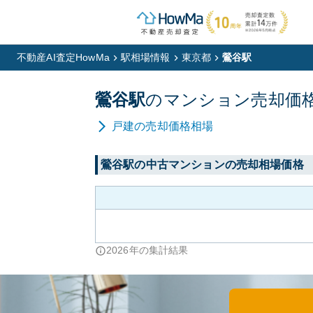
不動産AI査定HowMa
駅相場情報
東京都
鶯谷駅
鶯谷
駅
の
マンション
売却価
戸建
の売却価格相場
鶯谷
駅の中古マンションの売却相場価格
2026
年の集計結果