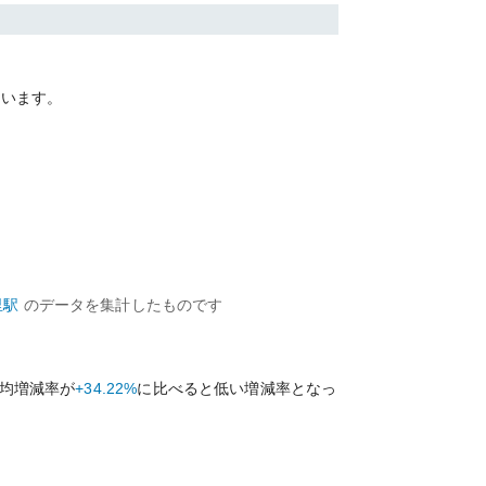
ています。
里
駅
のデータを集計したものです
均増減率が
+34.22%
に比べると
低い
増減率となっ