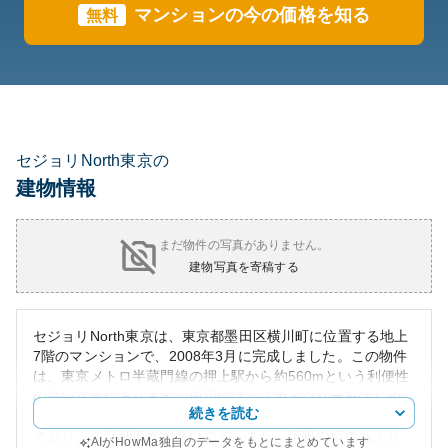
マンションの今の価格を知る
無料
セジョリNorth東京の
建物情報
まだ物件の写真がありません。
建物写真を寄稿する
セジョリNorth東京は、東京都墨田区横川町に位置する地上
7階のマンションで、2008年3月に完成しました。この物件
は、東京メトロ半蔵門線の押上駅から約560mという利便性
の高い立地にあります。周辺には、スカイツリーをはじめ
続きを読む
とする観光スポットや、多彩な飲食店、商業施設が立地し
ており、生活利便性が高いです。また、下町の情緒あふれ
AIがHowMa独自のデータをもとにまとめています