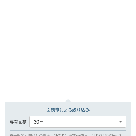
面積帯による絞り込み
専有面積
30
㎡
※一般的な間取りの場合、1R/1Kは約20〜30㎡、1LDKは約30〜50