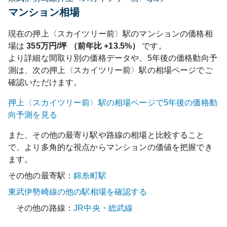
マンション相場
現在の
押上〈スカイツリー前〉
駅のマンションの価格相
場は
355
万円/坪 （前年比
+13.5%
）
です。
より詳細な間取り別の価格データや、5年後の価格動向予
測は、次の
押上〈スカイツリー前〉
駅の相場ページでご
確認いただけます。
押上〈スカイツリー前〉
駅の相場ページで5年後の価格動
向予測を見る
また、その他の最寄り駅や路線の相場と比較すること
で、より多角的な視点からマンションの価値を把握でき
ます。
その他の最寄駅：
錦糸町
駅
東武伊勢崎線
の他の駅相場を確認する
その他の路線：
JR中央・総武線