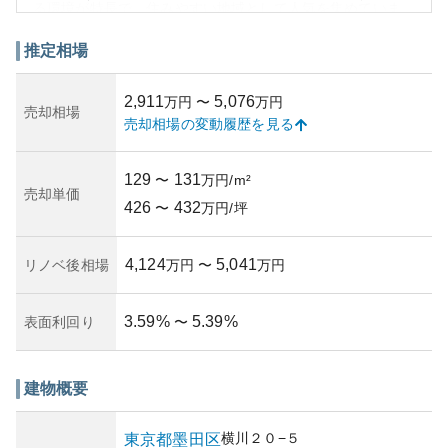
る環境が特長で、住みやすい地域として人気を集めていま
す。
外観はモダンな設計が施されており、上品で洗練された印
推定相場
象を受けます。資産性については、都市開発が進行中のエ
リア内に位置することから、中長期的には一定の価値保持
2,911
5,076
万円
〜
万円
や値上がりの可能性があります。しかし、過去の不動産価
売却相場
売却相場の変動履歴を見る
格の上昇からくるリスクも存在しています。
所有リスクとしては、老朽化による修繕コストの負担や空
き住戸の増加に伴う管理費の上昇などが挙げられます。築
129
131
〜
万円/m²
15年を迎え、管理状況に関してしっかりとした調査が重要
売却単価
426
432
ですが、一般的には適切な維持管理が行われているか確認
〜
万円/坪
する必要があるでしょう。
4,124
5,041
リノベ後相場
万円
〜
万円
3.59
%
5.39
%
表面利回り
〜
建物概要
横川
２０−５
東京都
墨田区