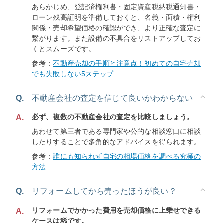
あらかじめ、登記済権利書・固定資産税納税通知書・
ローン残高証明を準備しておくと、名義・面積・権利
関係・売却希望価格の確認ができ、より正確な査定に
繋がります。また設備の不具合をリストアップしてお
くとスムーズです。
参考：
不動産売却の手順と注意点！初めての自宅売却
でも失敗しない5ステップ
Q.
不動産会社の査定を信じて良いかわからない
必ず、複数の不動産会社の査定を比較しましょう。
A.
あわせて第三者である専門家や公的な相談窓口に相談
したりすることで多角的なアドバイスを得られます。
参考：
誰にも知られず自宅の相場価格を調べる究極の
方法
Q.
リフォームしてから売ったほうが良い？
リフォームでかかった費用を売却価格に上乗せできる
A.
ケースは稀です。