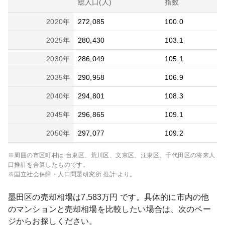
総人口(人)
指数
2020
年
272,085
100.0
2025
年
280,430
103.1
2030
年
286,049
105.1
2035
年
290,958
106.9
2040
年
294,801
108.3
2045
年
296,865
109.1
2050
年
297,077
109.2
※周囲の市区町村は
台東区、荒川区、文京区、江東区、千代田区
の将来人
口推計を合算したものです。
※国立社会保障・人口問題研究所 推計 より。
墨田区
の売却相場は
7,583
万円 です。具体的に市内の他
のマンションと売却相場を比較したい場合は、次のペー
ジからお探しください。