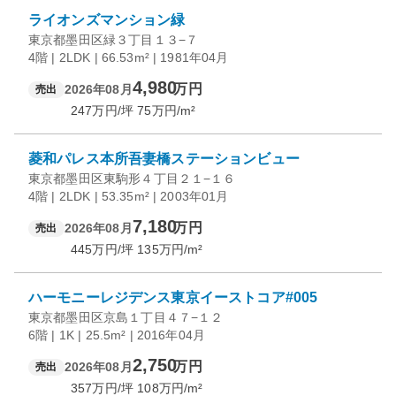
ライオンズマンション緑
東京都墨田区緑３丁目１３−７
4階 | 2LDK | 66.53m² | 1981年04月
4,980
万円
2026年08月
売出
247
万円/坪
75
万円/m²
菱和パレス本所吾妻橋ステーションビュー
東京都墨田区東駒形４丁目２１−１６
4階 | 2LDK | 53.35m² | 2003年01月
7,180
万円
2026年08月
売出
445
万円/坪
135
万円/m²
ハーモニーレジデンス東京イーストコア#005
東京都墨田区京島１丁目４７−１２
6階 | 1K | 25.5m² | 2016年04月
2,750
万円
2026年08月
売出
357
万円/坪
108
万円/m²