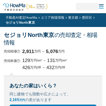
不動産AI査定HowMa
エリア相場情報
東京都
墨田区
セジョリNorth東京
セジョリNorth東京
の売却査定・相場
情報
2,911
5,076
万円
～
万円
売却相場
129
131
万円/m²
～
万円/m²
売却単価
426
432
万円/坪
～
万円/坪
あなたの家はいくら？
同じ建物でも階数や広さによって、
2,165
の
差があります
万円