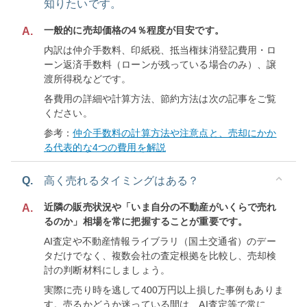
知りたいです。
一般的に売却価格の4％程度が目安です。
A.
内訳は仲介手数料、印紙税、抵当権抹消登記費用・ロ
ーン返済手数料（ローンが残っている場合のみ）、譲
渡所得税などです。
各費用の詳細や計算方法、節約方法は次の記事をご覧
ください。
参考：
仲介手数料の計算方法や注意点と、売却にかか
る代表的な4つの費用を解説
Q.
高く売れるタイミングはある？
近隣の販売状況や「いま自分の不動産がいくらで売れ
A.
るのか」相場を常に把握することが重要です。
AI査定や不動産情報ライブラリ（国土交通省）のデー
タだけでなく、複数会社の査定根拠を比較し、売却検
討の判断材料にしましょう。
実際に売り時を逃して400万円以上損した事例もありま
す。売るかどうか迷っている間は、AI査定等で常に