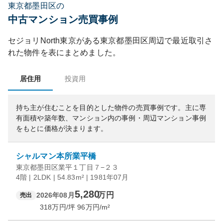
東京都墨田区の
中古マンション売買事例
セジョリNorth東京
がある
東京都
墨田区
周辺で最近取引さ
れた物件を表にまとめました。
居住用
投資用
持ち主が住むことを目的とした物件の売買事例です。
主に専
有面積や築年数、マンション内の事例・周辺マンション事例
をもとに価格が決まります。
シャルマン本所業平橋
東京都墨田区業平１丁目７−２３
4階 | 2LDK | 54.83m² | 1981年07月
5,280
万円
2026年08月
売出
318
万円/坪
96
万円/m²