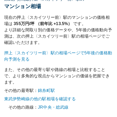
マンション相場
現在の
押上〈スカイツリー前〉
駅のマンションの価格相
場は
355
万円/坪 （前年比
+13.5%
）
です。
より詳細な間取り別の価格データや、5年後の価格動向予
測は、次の
押上〈スカイツリー前〉
駅の相場ページでご
確認いただけます。
押上〈スカイツリー前〉
駅の相場ページで5年後の価格動
向予測を見る
また、その他の最寄り駅や路線の相場と比較すること
で、より多角的な視点からマンションの価値を把握でき
ます。
その他の最寄駅：
錦糸町
駅
東武伊勢崎線
の他の駅相場を確認する
その他の路線：
JR中央・総武線