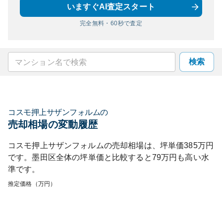
いますぐAI査定スタート
完全無料・60秒で査定
検索
コスモ押上サザンフォルム
の
売却相場の変動履歴
コスモ押上サザンフォルム
の売却相場は、坪単価
385
万円
です。
墨田区
全体の坪単価と比較すると
79
万円も
高い
水
準です。
推定価格（万円）