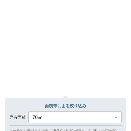
面積帯による絞り込み
専有面積
70
㎡
※一般的な間取りの場合、1R/1Kは約20〜30㎡、1LDKは約30〜50