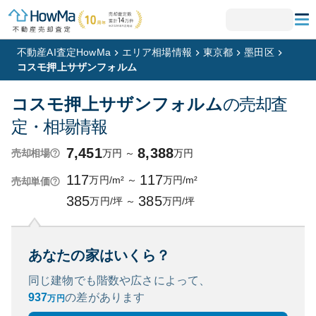
不動産AI査定HowMa
エリア相場情報
東京都
墨田区
コスモ押上サザンフォルム
コスモ押上サザンフォルム
の売却査
定・相場情報
7,451
8,388
万円
～
万円
売却相場
117
117
万円/m²
～
万円/m²
売却単価
385
385
万円/坪
～
万円/坪
あなたの家はいくら？
同じ建物でも階数や広さによって、
937
の
差があります
万円