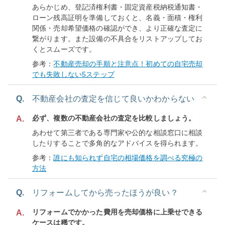
あらかじめ、登記済権利書・固定資産税納税通知書・
ローン残高証明を準備しておくと、名義・面積・権利
関係・売却希望価格の確認ができ、より正確な査定に
繋がります。また設備の不具合をリストアップしてお
くとスムーズです。
参考：
不動産売却の手順と注意点！初めての自宅売却
でも失敗しない5ステップ
Q.
不動産会社の査定を信じて良いかわからない
必ず、複数の不動産会社の査定を比較しましょう。
A.
あわせて第三者である専門家や公的な相談窓口に相談
したりすることで多角的なアドバイスを得られます。
参考：
誰にも知られず自宅の相場価格を調べる究極の
方法
Q.
リフォームしてから売ったほうが良い？
リフォームでかかった費用を売却価格に上乗せできる
A.
ケースは稀です。