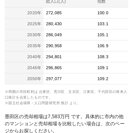
総人口(人)
指数
2020
年
272,085
100.0
2025
年
280,430
103.1
2030
年
286,049
105.1
2035
年
290,958
106.9
2040
年
294,801
108.3
2045
年
296,865
109.1
2050
年
297,077
109.2
※周囲の市区町村は
台東区、荒川区、文京区、江東区、千代田区
の将来人
口推計を合算したものです。
※国立社会保障・人口問題研究所 推計 より。
墨田区
の売却相場は
7,583
万円 です。具体的に市内の他
のマンションと売却相場を比較したい場合は、次のペー
ジからお探しください。