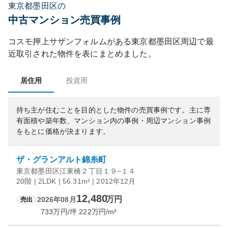
東京都墨田区の
中古マンション売買事例
コスモ押上サザンフォルム
がある
東京都
墨田区
周辺で最
近取引された物件を表にまとめました。
居住用
投資用
持ち主が住むことを目的とした物件の売買事例です。
主に専
有面積や築年数、マンション内の事例・周辺マンション事例
をもとに価格が決まります。
ザ・グランアルト錦糸町
東京都墨田区江東橋２丁目１９−１４
20階 | 2LDK | 56.31m² | 2012年12月
12,480
万円
2026年08月
売出
733
万円/坪
222
万円/m²