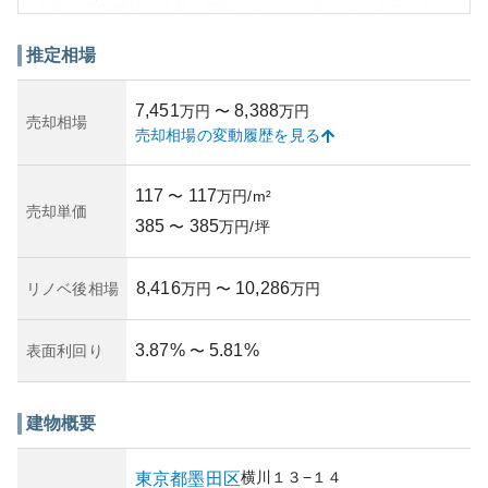
今後の資産価値の上昇が期待できる点が挙げられます。た
だし、賃料相場が比較的高いため、初期投資額が大きくな
る可能性があります。所有リスクとしては、住宅市況の変
推定相場
動や地元の再開発計画の影響を受ける可能性があるもの
の、立地の良さを考慮すれば相対的にリスクは低めと考え
7,451
8,388
万円
〜
万円
られます。築年数や管理状況についての詳細情報は限られ
売却相場
売却相場の変動履歴を見る
ていますが、適切な管理が行われているマンションとして
の評価が一般的です。
117
117
〜
万円/m²
売却単価
385
385
〜
万円/坪
8,416
10,286
リノベ後相場
万円
〜
万円
3.87
%
5.81
%
表面利回り
〜
建物概要
横川
１３−１４
東京都
墨田区