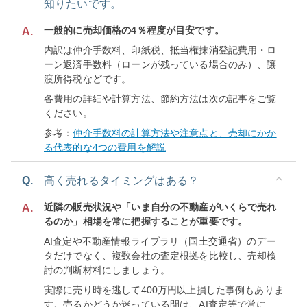
知りたいです。
一般的に売却価格の4％程度が目安です。
A.
内訳は仲介手数料、印紙税、抵当権抹消登記費用・ロ
ーン返済手数料（ローンが残っている場合のみ）、譲
渡所得税などです。
各費用の詳細や計算方法、節約方法は次の記事をご覧
ください。
参考：
仲介手数料の計算方法や注意点と、売却にかか
る代表的な4つの費用を解説
Q.
高く売れるタイミングはある？
近隣の販売状況や「いま自分の不動産がいくらで売れ
A.
るのか」相場を常に把握することが重要です。
AI査定や不動産情報ライブラリ（国土交通省）のデー
タだけでなく、複数会社の査定根拠を比較し、売却検
討の判断材料にしましょう。
実際に売り時を逃して400万円以上損した事例もありま
す。売るかどうか迷っている間は、AI査定等で常に