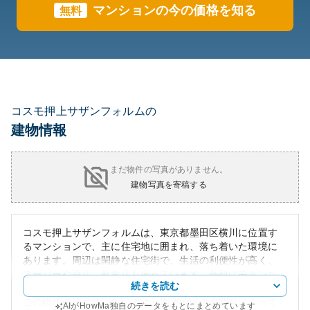
マンションの今の価格を知る
無料
コスモ押上サザンフォルムの
建物情報
まだ物件の写真がありません。
建物写真を寄稿する
コスモ押上サザンフォルムは、東京都墨田区横川に位置す
るマンションで、主に住宅地に囲まれ、落ち着いた環境に
あります。周辺は閑静な住宅街で、生活の利便性が高く、
スーパーや商店、飲食店も揃っています。外観はモダンな
続きを読む
デザインで、上品さと機能性を兼ね備えています。
この物件の資産性については、周辺地区の再開発によって
AIがHowMa独自のデータをもとにまとめています