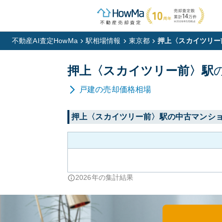
不動産AI査定HowMa
駅相場情報
東京都
押上〈スカイツリー
押上〈スカイツリー前〉
駅
戸建
の売却価格相場
押上〈スカイツリー前〉
駅の中古マンシ
2026
年の集計結果