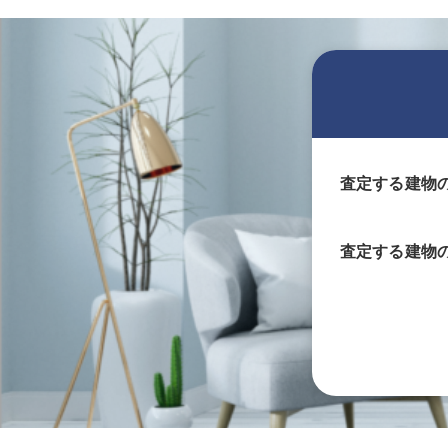
査定する建物
査定する
建物