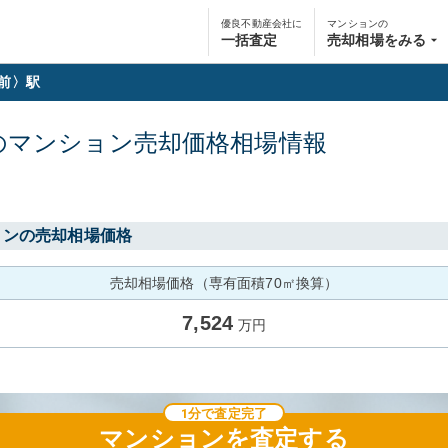
優良不動産会社に
マンションの
一括査定
売却相場をみる
前〉駅
の
マンション
売却価格相場情報
ョンの売却相場価格
売却相場価格（専有面積70㎡換算）
7,524
万円
1分で査定完了
マンション
を査定する