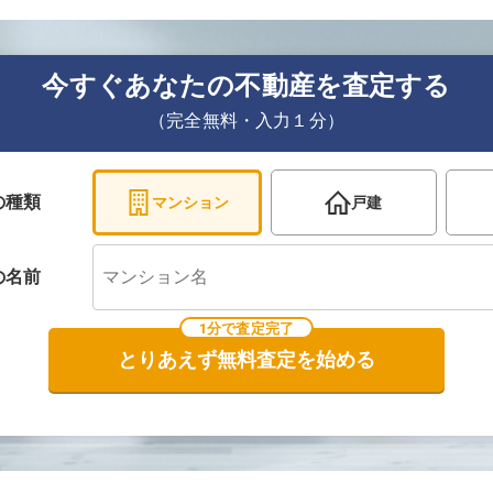
今すぐあなたの不動産を査定する
（完全無料・入力１分）
の種類
マンション
戸建
の
名前
1分で査定完了
とりあえず無料査定を始める