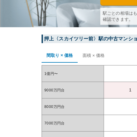
駅ごとの相場は
確認できます。
押上〈スカイツリー前〉
駅の中古マンシ
間取り × 価格
面積 × 価格
1億円〜
1
9000万円台
8000万円台
7000万円台