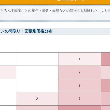
もちろん不動産ごとの築年・階数・面積などの個別性を加味した、より
ョンの間取り・面積別価格分布
1
7
7
2
7