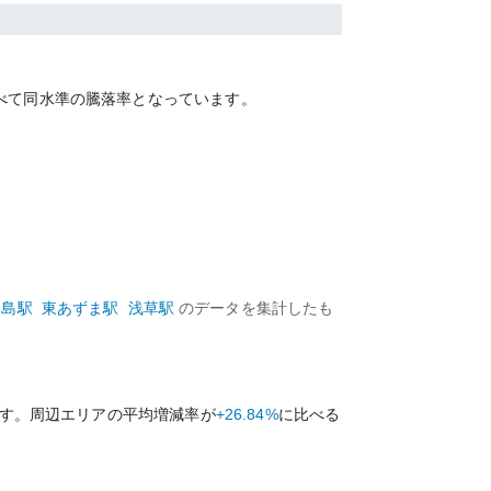
べて
同水準の
騰落率となっています。
向島
駅
東あずま
駅
浅草
駅
のデータを集計したも
す。周辺エリアの平均増減率が
+26.84%
に比べる