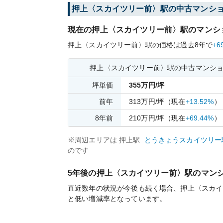
押上〈スカイツリー前〉
駅の中古マンシ
現在の
押上〈スカイツリー前〉
駅のマンシ
押上〈スカイツリー前〉
駅の価格は過去
8
年で
+6
押上〈スカイツリー前〉
駅の中古マンシ
坪単価
355
万円/坪
前年
313
万円/坪
（現在
+13.52%
）
8
年前
210
万円/坪
（現在
+69.44%
）
※周辺エリアは
押上
駅
とうきょうスカイツリー
のです
5年後の
押上〈スカイツリー前〉
駅のマン
直近数年の状況が今後も続く場合、
押上〈スカイ
と
低い
増減率となっています。