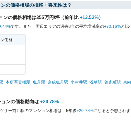
ョンの価格相場の推移・将来性は？
ョンの価格相場は
355
万円/坪（前年比
+13.52%
）
9.44%
です。
また、周辺エリアの過去
8
年の平均増減率の
+70.16%
と比
ョン価格
駅
本所吾妻橋
駅
曳舟
駅
京成曳舟
駅
小村井
駅
浅草
駅
錦糸町
駅
東
ションの価格動向は
+20.78%
ツリー前〉
駅のマンション相場は、5年後
+20.78%
になると予想されま