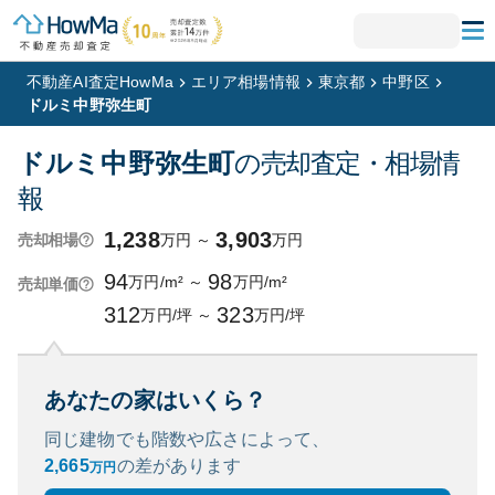
不動産AI査定HowMa
エリア相場情報
東京都
中野区
ドルミ中野弥生町
ドルミ中野弥生町
の売却査定・相場情
報
1,238
3,903
万円
～
万円
売却相場
94
98
万円/m²
～
万円/m²
売却単価
312
323
万円/坪
～
万円/坪
あなたの家はいくら？
同じ建物でも階数や広さによって、
2,665
の
差があります
万円