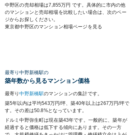
中野区
の売却相場は
7,855
万円 です。具体的に市内の他
のマンションと売却相場を比較したい場合は、次のペー
ジからお探しください。
東京都
中野区
のマンション相場ページを見る
最寄り中野新橋駅の
築年数から見るマンション価格
最寄り
中野新橋
駅
のマンションの集計です。
築5年以内は平均543万円/坪、築40年以上は267万円/坪で
す。その差は50.8%となっています。
ドルミ中野弥生町
は現在築
43
年です。一般的に、築年が
経過すると価格は低下する傾向にあります。その一方
で、大規模修繕をきっかけに管理費・修繕積立金は上が