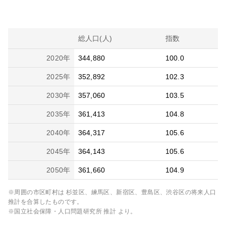
総人口(人)
指数
2020
年
344,880
100.0
2025
年
352,892
102.3
2030
年
357,060
103.5
2035
年
361,413
104.8
2040
年
364,317
105.6
2045
年
364,143
105.6
2050
年
361,660
104.9
※周囲の市区町村は
杉並区、練馬区、新宿区、豊島区、渋谷区
の将来人口
推計を合算したものです。
※国立社会保障・人口問題研究所 推計 より。