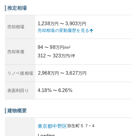
す。
資産性については、立地の利便性や需要の高さから中古マ
推定相場
ンション市場において比較的安定した価値を保っていると
言えます。しかし、築年数に応じた老朽化や市場の変動に
1,238
3,903
万円
〜
万円
より、将来的には資産価値に影響を与える可能性も存在し
売却相場
売却相場の変動履歴を見る
ます。不動産市場自体が不確実なので、所有リスクには注
意が必要です。また、所有者としてのリスクを考慮する際
には、管理組合の運営状況やマンションの管理体制につい
94
98
〜
万円/m²
ての情報収集が重要です。これらの要素を考慮すると、投
売却単価
312
323
資対象としての魅力はあるものの、市場の傾向やマンショ
〜
万円/坪
ンの特性を理解した上での判断が求められます。
2,968
3,627
リノベ後相場
万円
〜
万円
4.18
%
6.26
%
表面利回り
〜
建物概要
弥生町
５７−４
東京都
中野区
Loading...