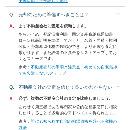
不動産鑑定士が詳しく解説
Q.
売却のために準備すべきことは？
まず不動産会社に査定を依頼します。
A.
あらかじめ、登記済権利書・固定資産税納税通知書・
ローン残高証明を準備しておくと、名義・面積・権利
関係・売却希望価格の確認ができ、より正確な査定に
繋がります。また設備の不具合をリストアップしてお
くとスムーズです。
参考：
不動産売却の手順と注意点！初めての自宅売却
でも失敗しない5ステップ
Q.
不動産会社の査定を信じて良いかわからない
必ず、複数の不動産会社の査定を比較しましょう。
A.
あわせて第三者である専門家や公的な相談窓口に相談
したりすることで多角的なアドバイスを得られます。
参考：
誰にも知られず自宅の相場価格を調べる究極の
方法