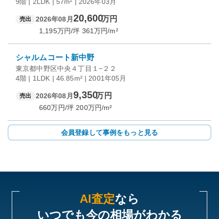
9階 | 2LDK | 57m² | 2026年03月
20,600
万円
2026年08月
売出
1,195
万円/坪
361
万円/m²
シャルムコート新中野
東京都中野区中央４丁目１−２２
4階 | 1LDK | 46.85m² | 2001年05月
9,350
万円
2026年08月
売出
660
万円/坪
200
万円/m²
会員登録して事例をもっと見る
AI査定
なら
いつでも今の相場がわかる