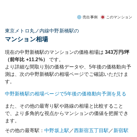
売出事例
このマンション
東京メトロ丸ノ内線中野新橋駅の
マンション相場
現在の
中野新橋
駅のマンションの価格相場は
343
万円/坪
（前年比
+11.2%
）
です。
より詳細な間取り別の価格データや、5年後の価格動向予
測は、次の
中野新橋
駅の相場ページでご確認いただけま
す。
中野新橋
駅の相場ページで5年後の価格動向予測を見る
また、その他の最寄り駅や路線の相場と比較すること
で、より多角的な視点からマンションの価値を把握でき
ます。
その他の最寄駅：
中野坂上
駅
／
西新宿五丁目
駅
／
新宿
駅