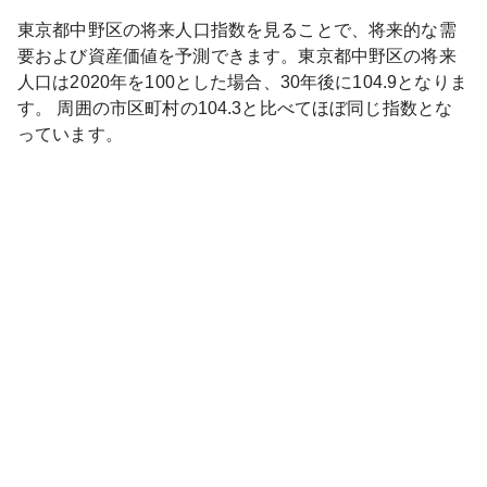
東京都
中野区
の将来人口指数を見ることで、将来的な需
要および資産価値を予測できます。
東京都
中野区
の将来
人口は
2020
年を100とした場合、30年後に
104.9
となりま
す。
周囲の市区町村の
104.3
と比べて
ほぼ同じ
指数とな
っています。