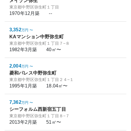
メイゾン弥生
東京都中野区弥生町１丁目
1970年12月
築
--
3,352
万円
〜
KAマンション中野弥生町
東京都中野区弥生町１丁目７−８
1982年3月
築
40㎡〜
2,004
万円
〜
菱和パレス中野弥生町
東京都中野区弥生町１丁目２４−１
1995年1月
築
18.04㎡〜
7,362
万円
〜
シーフォルム西新宿五丁目
東京都中野区弥生町１丁目８−７
2013年2月
築
51㎡〜