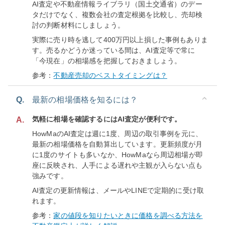
AI査定や不動産情報ライブラリ（国土交通省）のデー
タだけでなく、複数会社の査定根拠を比較し、売却検
討の判断材料にしましょう。
実際に売り時を逃して400万円以上損した事例もありま
す。売るかどうか迷っている間は、AI査定等で常に
「今現在」の相場感を把握しておきましょう。
参考：
不動産売却のベストタイミングは？
Q.
最新の相場価格を知るには？
気軽に相場を確認するにはAI査定が便利です。
A.
HowMaのAI査定は週に1度、周辺の取引事例を元に、
最新の相場価格を自動算出しています。更新頻度が月
に1度のサイトも多いなか、HowMaなら周辺相場が即
座に反映され、人手による遅れや主観が入らない点も
強みです。
AI査定の更新情報は、メールやLINEで定期的に受け取
れます。
参考：
家の値段を知りたいときに価格を調べる方法を