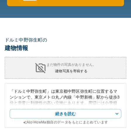
ドルミ中野弥生町の
建物情報
まだ物件の写真がありません。
建物写真を寄稿する
「ドルミ中野弥生町」は東京都中野区弥生町に位置するマ
ンションで、東京メトロ丸ノ内線「中野新橋」駅から徒歩3
分と非常に利便性の高い立地にあります。周辺には小学校
をはじめとする教育施設が徒歩圏内にあり、ファミリー層
続きを読む
にとっても住みやすい環境が整っています。マンションの
外観は、この地域特有の落ち着いた住宅街にマッチしたシ
AIがHowMa独自のデータをもとにまとめています
ンプルかつ機能的なデザインで、街並みに溶け込んでいま