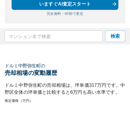
いますぐAI査定スタート
完全無料・60秒で査定
検索
ドルミ中野弥生町
の
売却相場の変動履歴
ドルミ中野弥生町
の売却相場は、坪単価
317
万円です。
中
野区
全体の坪単価と比較すると
6
万円も
高い
水準です。
推定価格（万円）