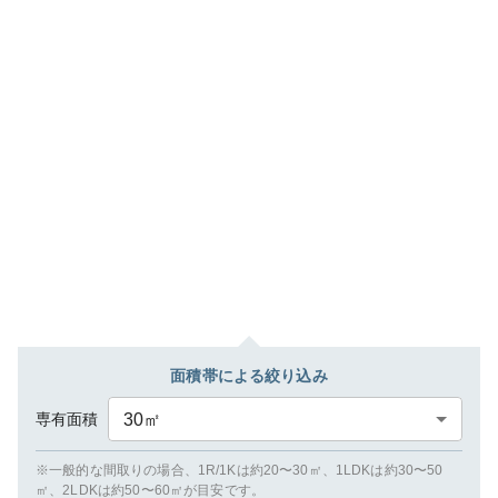
面積帯による絞り込み
専有面積
30
㎡
※一般的な間取りの場合、1R/1Kは約20〜30㎡、1LDKは約30〜50
㎡、2LDKは約50〜60㎡が目安です。