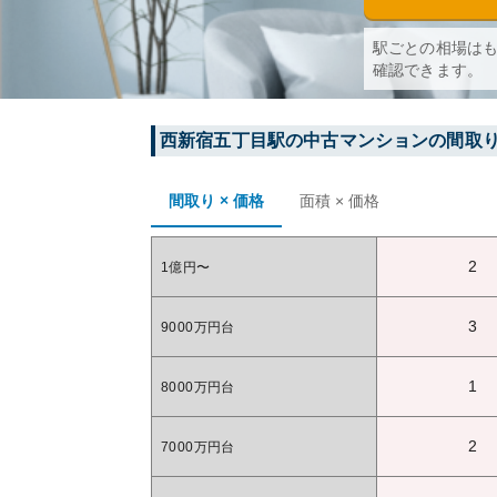
駅ごとの相場は
確認できます。
西新宿五丁目
駅の中古マンションの間取
間取り × 価格
面積 × 価格
2
1億円〜
3
9000万円台
1
8000万円台
2
7000万円台