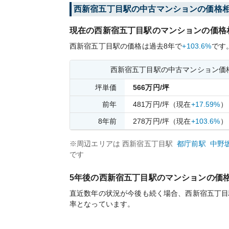
西新宿五丁目
駅の中古マンションの価格
現在の
西新宿五丁目
駅のマンションの価格
西新宿五丁目
駅の価格は過去
8
年で
+103.6%
です
西新宿五丁目
駅の中古マンション価
坪単価
566
万円/坪
前年
481
万円/坪
（現在
+17.59%
）
8
年前
278
万円/坪
（現在
+103.6%
）
※周辺エリアは
西新宿五丁目
駅
都庁前
駅
中野
です
5年後の
西新宿五丁目
駅のマンションの価
直近数年の状況が今後も続く場合、
西新宿五丁目
率となっています。