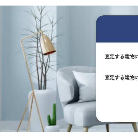
査定する建物
査定する
建物