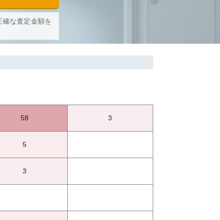
正確な査定金額を
58
3
5
3