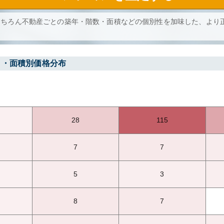
もちろん不動産ごとの築年・階数・面積などの個別性を加味した、より
り・面積別価格分布
28
115
7
7
5
3
8
7