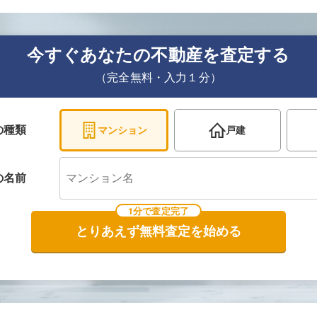
今すぐあなたの不動産を査定する
（完全無料・入力１分）
の種類
マンション
戸建
の
名前
1分で査定完了
とりあえず無料査定を始める