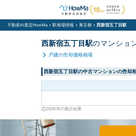
不動産AI査定HowMa
駅相場情報
東京都
西新宿五丁目駅
西新宿五丁目
駅
の
マンショ
戸建
の売却価格相場
西新宿五丁目
駅の中古マンションの売却
2026
年の集計結果