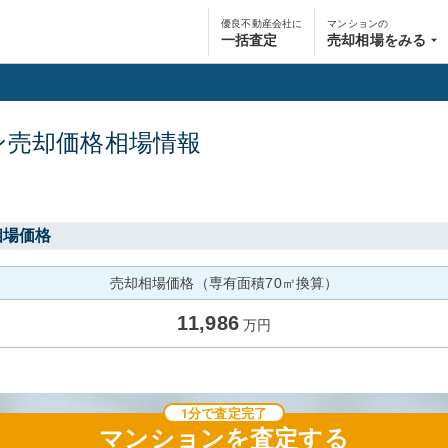
優良不動産会社に
マンションの
一括査定
売却相場をみる
ン
売却価格相場情報
相場価格
売却相場価格（専有面積70㎡換算）
11,986
万円
1分で査定完了
マンション
を査定する