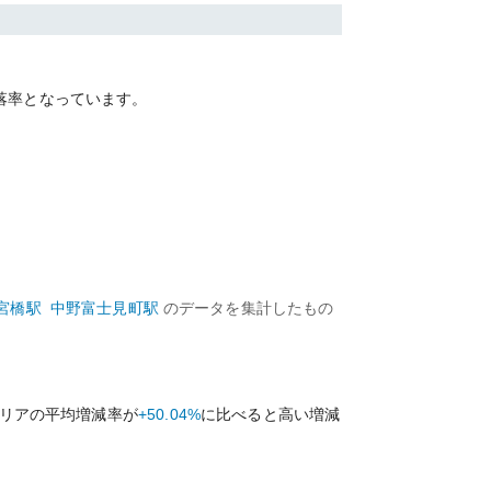
落率となっています。
宮橋
駅
中野富士見町
駅
のデータを集計したもの
リアの平均増減率が
+50.04%
に比べると
高い
増減