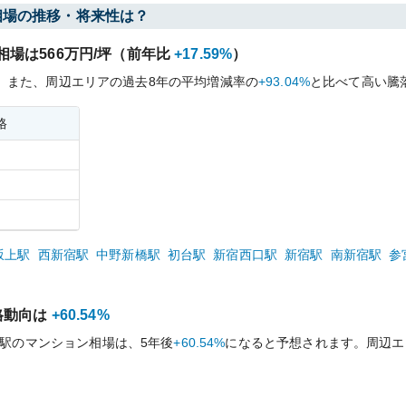
相場の推移・将来性は？
相場は
566
万円/坪（前年比
+17.59%
）
。
また、周辺エリアの過去
8
年の平均増減率の
+93.04%
と比べて
高い
騰
格
坂上
駅
西新宿
駅
中野新橋
駅
初台
駅
新宿西口
駅
新宿
駅
南新宿
駅
参
格動向は
+60.54%
駅のマンション相場は、5年後
+60.54%
になると予想されます。周辺エ