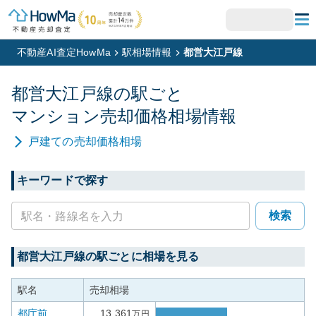
不動産AI査定HowMa
駅相場情報
都営大江戸線
都営大江戸線
の駅ごと
マンション
売却価格相場情報
戸建て
の売却価格相場
キーワードで探す
検索
都営大江戸線
の駅ごとに相場を見る
駅名
売却相場
都庁前
13,361
万円