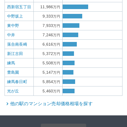
西新宿五丁目
11,986
万円
中野坂上
9,333
万円
東中野
7,933
万円
中井
7,246
万円
落合南長崎
6,616
万円
新江古田
5,372
万円
練馬
5,508
万円
豊島園
5,147
万円
練馬春日町
5,854
万円
光が丘
5,460
万円
他の駅の
マンション
売却価格相場を探す