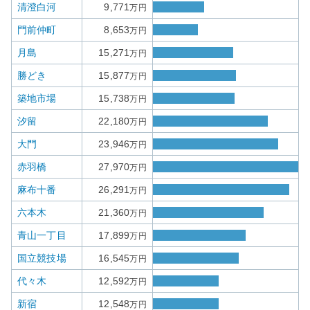
清澄白河
9,771
万円
門前仲町
8,653
万円
月島
15,271
万円
勝どき
15,877
万円
築地市場
15,738
万円
汐留
22,180
万円
大門
23,946
万円
赤羽橋
27,970
万円
麻布十番
26,291
万円
六本木
21,360
万円
青山一丁目
17,899
万円
国立競技場
16,545
万円
代々木
12,592
万円
新宿
12,548
万円