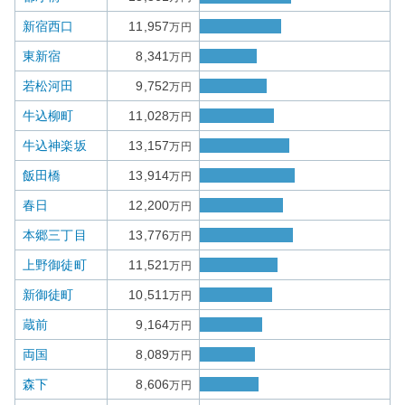
新宿西口
11,957
万円
東新宿
8,341
万円
若松河田
9,752
万円
牛込柳町
11,028
万円
牛込神楽坂
13,157
万円
飯田橋
13,914
万円
春日
12,200
万円
本郷三丁目
13,776
万円
上野御徒町
11,521
万円
新御徒町
10,511
万円
蔵前
9,164
万円
両国
8,089
万円
森下
8,606
万円