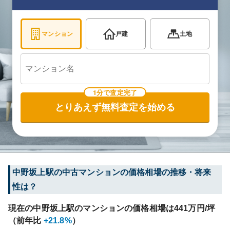
マンション
戸建
土地
1分で査定完了
とりあえず無料査定を始める
中野坂上
駅の中古マンションの価格相場の推移・将来
性は？
現在の
中野坂上
駅のマンションの価格相場は
441
万円/坪
（前年比
+21.8%
）