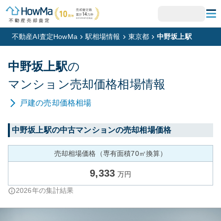
不動産AI査定HowMa
駅相場情報
東京都
中野坂上駅
中野坂上
駅
の
マンション
売却価格相場情報
戸建
の売却価格相場
中野坂上
駅の中古マンションの売却相場価格
売却相場価格（専有面積70㎡換算）
9,333
万円
2026
年の集計結果