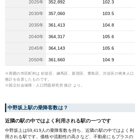
2025
年
352,892
102.3
2030
年
357,060
103.5
2035
年
361,413
104.8
2040
年
364,317
105.6
2045
年
364,143
105.6
2050
年
361,660
104.9
※周囲の市区町村は
杉並区、練馬区、新宿区、豊島区、渋谷区
の将来人口
推計を合算したものです。
※国立社会保障・人口問題研究所 推計 より。
中野坂上
駅の乗降客数は？
近隣の駅の中ではよく利用される駅の一つです
中野坂上は59,419人の乗降客数を持ち、近隣の駅の中ではよく利
用される駅です。価格や流動性の高さなど、不動産にもプラスの