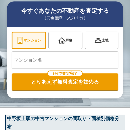
今すぐあなたの不動産を査定する
（完全無料・入力１分）
マンション
戸建
土地
1分で査定完了
とりあえず無料査定を始める
中野坂上
駅の中古マンションの間取り・面積別価格分
布