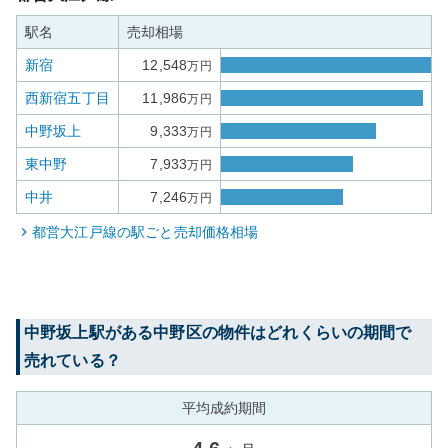
駅名
売却相場
新宿
12,548
万円
西新宿五丁目
11,986
万円
中野坂上
9,333
万円
東中野
7,933
万円
中井
7,246
万円
都営大江戸線
の駅ごと売却価格相場
中野坂上
駅がある
中野区
の物件はどれくらいの期間で
売れている？
平均成約期間