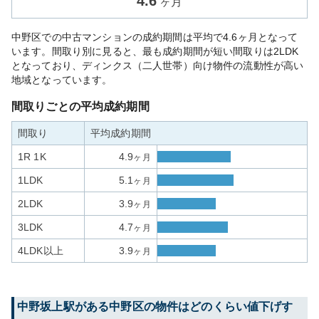
4.6
ヶ月
中野区での中古マンションの成約期間は平均で4.6ヶ月となって
います。間取り別に見ると、最も成約期間が短い間取りは2LDK
となっており、ディンクス（二人世帯）向け物件の流動性が高い
地域となっています。
間取りごとの平均成約期間
間取り
平均成約期間
1R 1K
4.9
ヶ月
1LDK
5.1
ヶ月
2LDK
3.9
ヶ月
3LDK
4.7
ヶ月
4LDK以上
3.9
ヶ月
中野坂上
駅がある
中野区
の物件はどのくらい値下げす