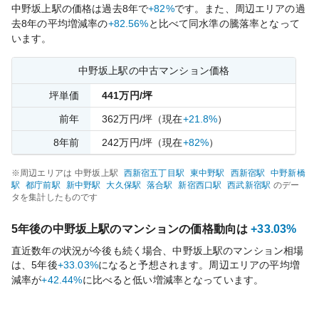
中野坂上
駅の価格は過去
8
年で
+82%
です。
また、周辺エリアの過
去
8
年の平均増減率の
+82.56%
と比べて
同水準の
騰落率となって
います。
中野坂上
駅の中古マンション価格
坪単価
441
万円/坪
前年
362
万円/坪
（現在
+21.8%
）
8
年前
242
万円/坪
（現在
+82%
）
※周辺エリアは
中野坂上
駅
西新宿五丁目
駅
東中野
駅
西新宿
駅
中野新橋
駅
都庁前
駅
新中野
駅
大久保
駅
落合
駅
新宿西口
駅
西武新宿
駅
のデー
タを集計したものです
5年後の
中野坂上
駅のマンションの価格動向は
+33.03%
直近数年の状況が今後も続く場合、
中野坂上
駅のマンション相場
は、5年後
+33.03%
になると予想されます。周辺エリアの平均増
減率が
+42.44%
に比べると
低い
増減率となっています。