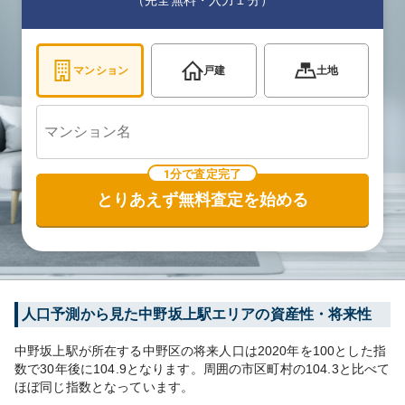
（完全無料・入力１分）
マンション
戸建
土地
1分で査定完了
とりあえず無料査定を始める
人口予測から見た
中野坂上
駅エリアの資産性・将来性
中野坂上
駅が所在する
中野区
の将来人口は
2020
年を100とした指
数で30年後に
104.9
となります。
周囲の市区町村の
104.3
と比べて
ほぼ同じ
指数となっています。