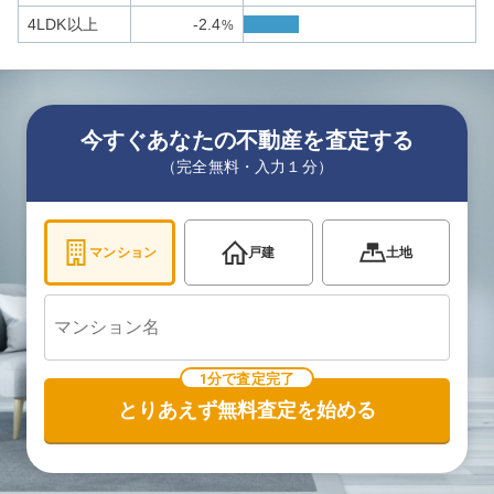
4LDK以上
-2.4
%
今すぐあなたの不動産を査定する
（完全無料・入力１分）
マンション
戸建
土地
1分で査定完了
とりあえず無料査定を始める