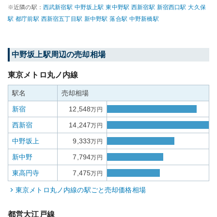
※近隣の駅：
西武新宿
駅
中野坂上
駅
東中野
駅
西新宿
駅
新宿西口
駅
大久保
駅
都庁前
駅
西新宿五丁目
駅
新中野
駅
落合
駅
中野新橋
駅
中野坂上
駅周辺の売却相場
東京メトロ丸ノ内線
駅名
売却相場
新宿
12,548
万円
西新宿
14,247
万円
中野坂上
9,333
万円
新中野
7,794
万円
東高円寺
7,475
万円
東京メトロ丸ノ内線
の駅ごと売却価格相場
都営大江戸線