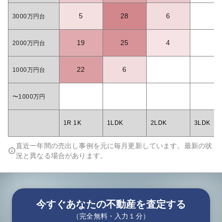
5
28
6
3000万円台
19
25
4
2000万円台
22
6
1000万円台
〜1000万円
1R 1K
1LDK
2LDK
3LDK
直近一年間の売出し事例を元に毎月更新しています。最新の状
況と異なる場合があります。
今すぐあなたの不動産を査定する
（完全無料・入力１分）