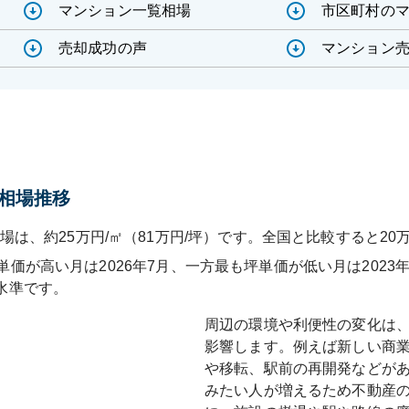
マンション一覧相場
市区町村の
売却成功の声
マンション売
相場推移
場は、約25万円/㎡（81万円/坪）です。全国と比較すると20
単価が高い月は
2026年7月
、一方最も坪単価が低い月は
2023
水準です
。
周辺の環境や利便性の変化は
影響します。例えば新しい商
や移転、駅前の再開発などが
みたい人が増えるため不動産