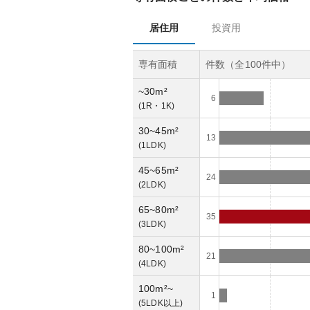
居住用
投資用
専有面積
件数（全
100
件中）
~30m²
6
(
1R・1K
)
30~45m²
13
(
1LDK
)
45~65m²
24
(
2LDK
)
65~80m²
35
(
3LDK
)
80~100m²
21
(
4LDK
)
100m²~
1
(
5LDK以上
)