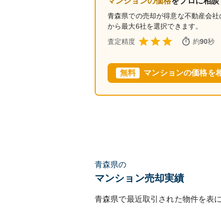
マンションの価格
をプロに相談
青森県
での売却が得意な不動産会社
から最大6社を選択できます。
査定精度
約
90
秒
無料
マンションの価格を
青森県の
マンション売却実績
青森県
で最近取引された物件を表