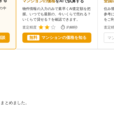
する
マンションの価格
をAIで試算する
全国
の中
物件情報の入力のみで素早くAI査定額を把
住み
握。いつでも最新の、今いくらで売れる？
参考
いくらで貸せる？を確認できます。
をご
査定精度
約
60
秒
査定
相談
無料
マンションの価格を知る
にまとめました。