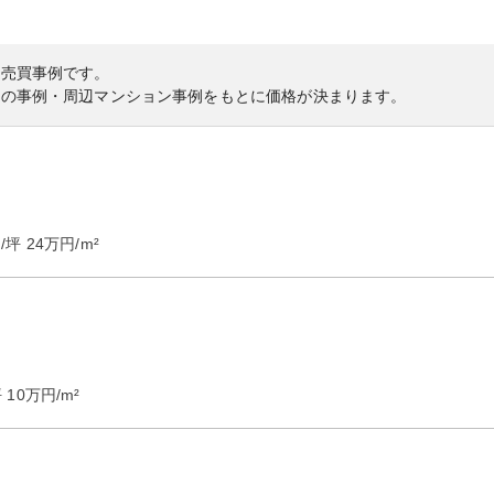
の売買事例です。
内の事例・周辺マンション事例をもとに価格が決まります。
/坪
24
万円/m²
坪
10
万円/m²