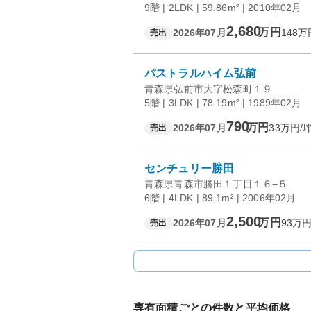
9階 | 2LDK | 59.86m² | 2010年02月
2,680
万円
2026年07月
148
万
売出
パストラルハイム弘前
青森県弘前市大字松森町１９
5階 | 3LDK | 78.19m² | 1989年02月
790
万円
2026年07月
33
万円/
売出
センチュリー勝田
青森県青森市勝田１丁目１６−５
6階 | 4LDK | 89.1m² | 2006年02月
2,500
万円
2026年07月
93
万円
売出
専有面積ごとの件数と平均価格