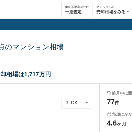
優良不動産会社に
マンションの
一括査定
売却相場をみる
点のマンション相場
却相場は1,717万円
前月中に
77
件
売却にか
4.6
ヶ月