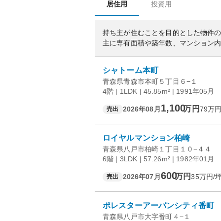
居住用
投資用
持ち主が住むことを目的とした物件
主に専有面積や築年数、マンション
シャトーム本町
青森県青森市本町５丁目６−１
4階 | 1LDK | 45.85m² | 1991年05月
1,100
万円
2026年08月
79
万円
売出
ロイヤルマンション柏崎
青森県八戸市柏崎１丁目１０−４４
6階 | 3LDK | 57.26m² | 1982年01月
600
万円
2026年07月
35
万円/
売出
ポレスターアーバンシティ番町
青森県八戸市大字番町４−１