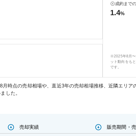
成約まで
1.4
%
※2025年8月
ット動向をもと
です。
08月
時点の売却相場や、直近3年の売却相場推移、近隣エリア
めました。
売却実績
販売期間・