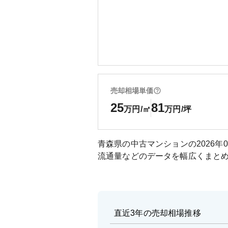
売却相場単価
25
81
万円/㎡
万円/坪
青森県
の中古マンションの
2026年
流通量などのデータを幅広くまと
直近3年の売却相場推移