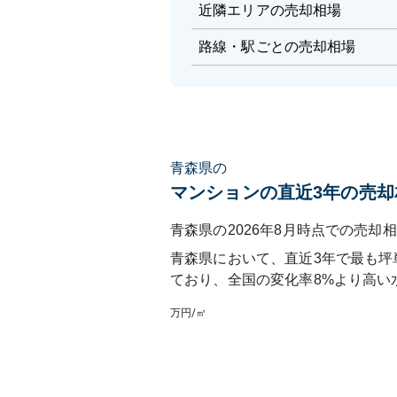
近隣エリアの売却相場
路線・駅ごとの売却相場
青森県の
マンションの直近3年の売却
青森県の2026年8月時点での売却相
青森県
において、直近3年で最も坪
ており
、
全国
の変化率
8
%
より高い
万円/㎡