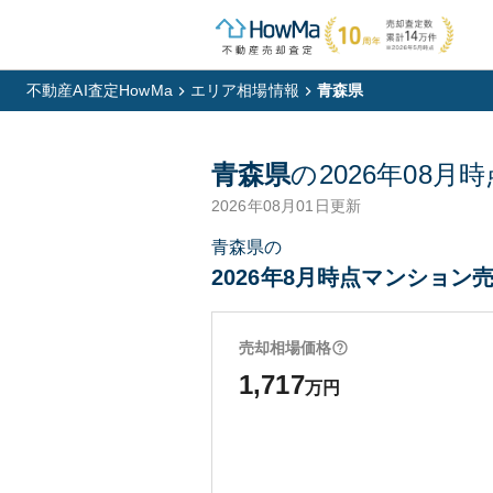
不動産AI査定HowMa
エリア相場情報
青森県
青森県
の
2026年08月
時
2026年08月01日
更新
青森県の
2026年8月時点マンション売
売却相場価格
1,717
万円