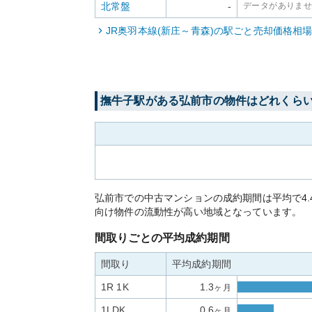
北常盤
-
データがありま
JR奥羽本線(新庄～青森)
の駅ごと売却価格相
撫牛子
駅がある
弘前市
の物件はどれくら
弘前市での中古マンションの成約期間は平均で4
向け物件の流動性が高い地域となっています。
間取りごとの平均成約期間
間取り
平均成約期間
1R 1K
1.3
ヶ月
1LDK
0.6
ヶ月