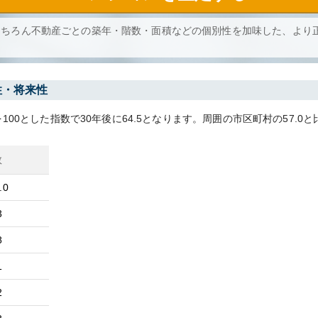
もちろん不動産ごとの築年・階数・面積などの個別性を加味した、より
性・将来性
100とした指数で30年後に
64.5
となります。
周囲の市区町村の
57.0
と
数
.0
3
8
1
2