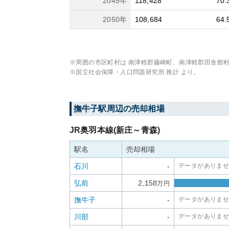
2045
年
118,428
70.
2050
年
108,684
64.
※周囲の市区町村は
南津軽郡藤崎町、南津軽郡田舎館
※国立社会保障・人口問題研究所 推計 より。
撫牛子
駅周辺の売却相場
JR奥羽本線(新庄～青森)
駅名
売却相場
石川
-
データがありま
弘前
2,158
万円
撫牛子
-
データがありま
川部
-
データがありま