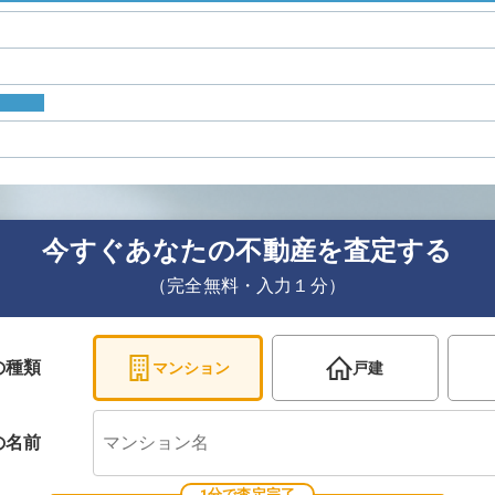
今すぐあなたの不動産を査定する
（完全無料・入力１分）
の種類
マンション
戸建
の
名前
1分で査定完了