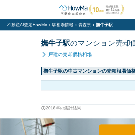
不動産AI査定HowMa
駅相場情報
青森県
撫牛子駅
撫牛子
駅
の
マンション
売却
戸建
の売却価格相場
撫牛子
駅の中古マンションの売却相場価
2018
年の集計結果