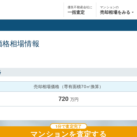
優良不動産会社に
マンションの
一括査定
売却相場をみる
価格相場情報
格
売却相場価格（専有面積70㎡換算）
720
万円
1分で査定完了
マンション
を査定する