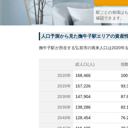
駅ごとの相場は
確認できます。
人口予測から見た
撫牛子
駅エリアの資産
撫牛子
駅が所在する
弘前市
の将来人口は
2020
年を
総人口(人)
指
2020
年
168,466
100
2025
年
157,226
93.
2030
年
147,904
87.
2035
年
138,286
82.
2040
年
128,454
76.