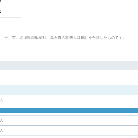
3
5
村、平川市、北津軽郡板柳町、黒石市
の将来人口推計を合算したものです。
せん
せん
せん