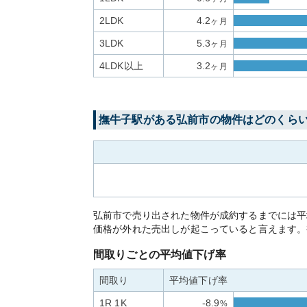
2LDK
4.2
ヶ月
3LDK
5.3
ヶ月
4LDK以上
3.2
ヶ月
撫牛子
駅がある
弘前市
の物件はどのくら
弘前市で売り出された物件が成約するまでには平
価格が外れた売出しが起こっていると言えます。
間取りごとの平均値下げ率
間取り
平均値下げ率
1R 1K
-8.9
%