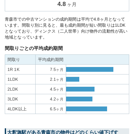
4.8
ヶ月
青森市での中古マンションの成約期間は平均で4.8ヶ月となって
います。間取り別に見ると、最も成約期間が短い間取りは1LDK
となっており、ディンクス（二人世帯）向け物件の流動性が高い
地域となっています。
間取りごとの平均成約期間
間取り
平均成約期間
1R 1K
7.5
ヶ月
1LDK
2.1
ヶ月
2LDK
4.5
ヶ月
3LDK
4.2
ヶ月
4LDK以上
6.5
ヶ月
大釈迦
駅がある
青森市
の物件はどのくらい値下げす