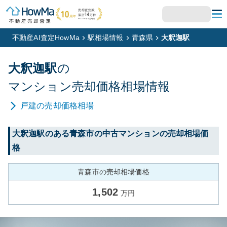
不動産AI査定HowMa
駅相場情報
青森県
大釈迦駅
大釈迦
駅
の
マンション
売却価格相場情報
戸建
の売却価格相場
大釈迦
駅のある
青森市
の中古マンションの売却相場価
格
青森市の売却相場価格
1,502
万円