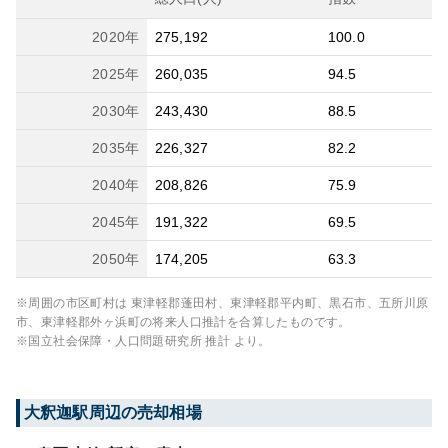
2020
年
275,192
100.0
2025
年
260,035
94.5
2030
年
243,430
88.5
2035
年
226,327
82.2
2040
年
208,826
75.9
2045
年
191,322
69.5
2050
年
174,205
63.3
※周囲の市区町村は
東津軽郡蓬田村、東津軽郡平内町、黒石市、五所川原
市、東津軽郡外ヶ浜町
の将来人口推計を合算したものです。
※国立社会保障・人口問題研究所 推計 より。
大釈迦
駅周辺の売却相場