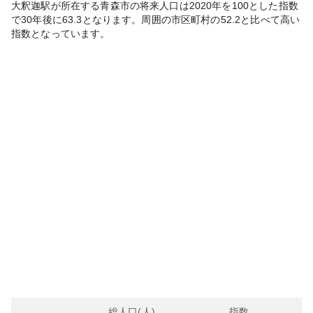
大釈迦
駅が所在する
青森市
の将来人口は
2020
年を100とした指数
で30年後に
63.3
となります。
周囲の市区町村の
52.2
と比べて
高い
指数となっています。
総人口(人)
指数