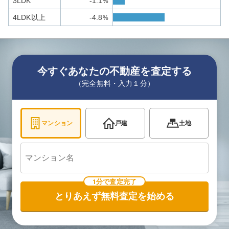
3LDK
-1.1
%
4LDK以上
-4.8
%
今すぐあなたの不動産を査定する
（完全無料・入力１分）
マンション
戸建
土地
1分で査定完了
とりあえず無料査定を始める