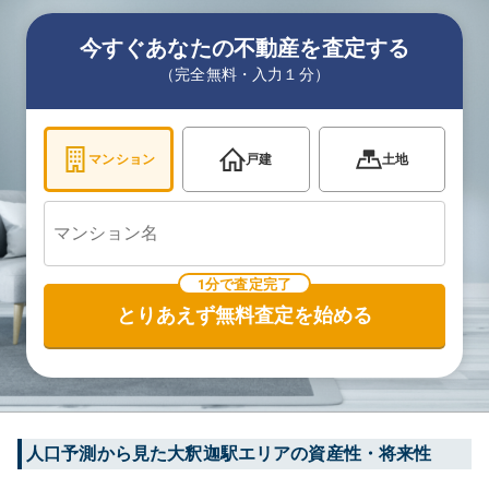
今すぐあなたの不動産を査定する
（完全無料・入力１分）
マンション
戸建
土地
1分で査定完了
とりあえず無料査定を始める
人口予測から見た
大釈迦
駅エリアの資産性・将来性