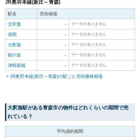
JR奥羽本線(新庄～青森)
駅名
売却相場
北常盤
-
データがありません
浪岡
-
データがありません
大釈迦
-
データがありません
鶴ケ坂
-
データがありません
津軽新城
-
データがありません
JR奥羽本線(新庄～青森)
の駅ごと売却価格相場
大釈迦
駅がある
青森市
の物件はどれくらいの期間で売
れている？
平均成約期間