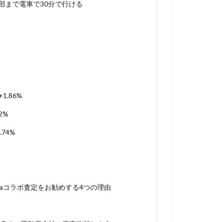
部まで電車で30分で行ける
.86%
2%
74%
aコラボ査定をお勧めする4つの理由