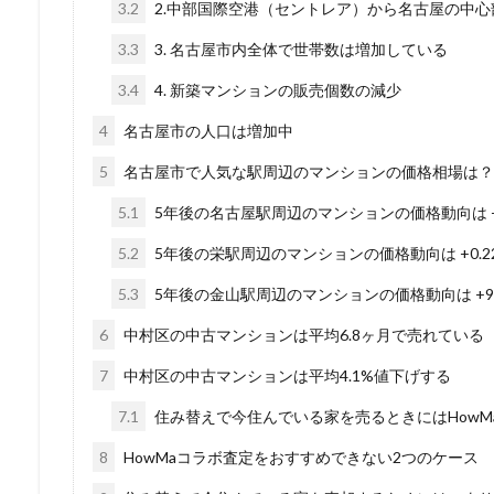
3.2
2.中部国際空港（セントレア）から名古屋の中心
3.3
3. 名古屋市内全体で世帯数は増加している
3.4
4. 新築マンションの販売個数の減少
4
名古屋市の人口は増加中
5
名古屋市で人気な駅周辺のマンションの価格相場は？
5.1
5年後の名古屋駅周辺のマンションの価格動向は +1
5.2
5年後の栄駅周辺のマンションの価格動向は +0.2
5.3
5年後の金山駅周辺のマンションの価格動向は +9.
6
中村区の中古マンションは平均6.8ヶ月で売れている
7
中村区の中古マンションは平均4.1%値下げする
7.1
住み替えで今住んでいる家を売るときにはHowM
8
HowMaコラボ査定をおすすめできない2つのケース