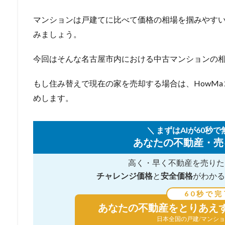
マンションは戸建てに比べて価格の相場を掴みやす
みましょう。
今回はそんな名古屋市内における中古マンションの
もし住み替えで現在の家を売却する場合は、HowM
めします。
＼ まずはAIが60秒で
あなたの不動産・売
高く・早く不動産を売りた
チャレンジ価格
と
安全価格
がわかる
60秒で完
あなたの不動産を
とりあえ
日本全国の戸建/マンショ