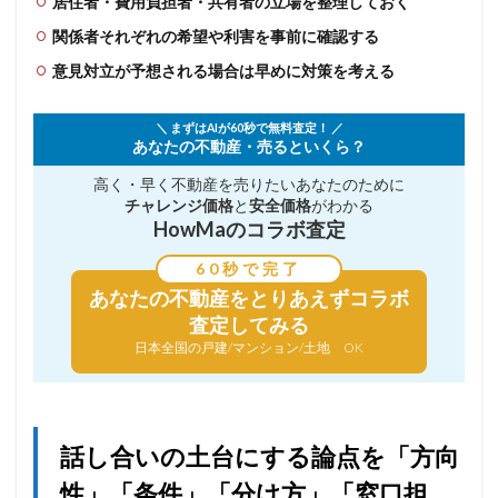
居住者・費用負担者・共有者の立場を整理しておく
関係者それぞれの希望や利害を事前に確認する
意見対立が予想される場合は早めに対策を考える
＼ まずはAIが60秒で無料査定！ ／
あなたの不動産・売るといくら？
高く・早く不動産を売りたい
あなたのために
チャレンジ価格
と
安全価格
がわかる
HowMaのコラボ査定
60秒で完了
あなたの不動産を
とりあえずコラボ
査定してみる
日本全国の戸建/マンション/土地 OK
話し合いの土台にする論点を「方向
性」「条件」「分け方」「窓口担