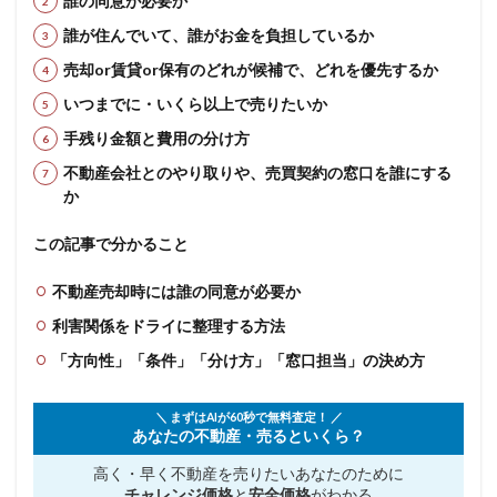
誰の同意が必要か
誰が住んでいて、誰がお金を負担しているか
売却or賃貸or保有のどれが候補で、どれを優先するか
いつまでに・いくら以上で売りたいか
手残り金額と費用の分け方
不動産会社とのやり取りや、売買契約の窓口を誰にする
か
この記事で分かること
不動産売却時には誰の同意が必要か
利害関係をドライに整理する方法
「方向性」「条件」「分け方」「窓口担当」の決め方
＼ まずはAIが60秒で無料査定！ ／
あなたの不動産・売るといくら？
高く・早く不動産を売りたい
あなたのために
チャレンジ価格
と
安全価格
がわかる