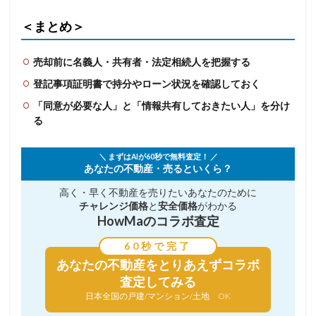
＜まとめ＞
売却前に名義人・共有者・法定相続人を把握する
登記事項証明書で持分やローン状況を確認しておく
「同意が必要な人」と「情報共有しておきたい人」を分け
る
＼ まずはAIが60秒で無料査定！ ／
あなたの不動産・売るといくら？
高く・早く不動産を売りたい
あなたのために
チャレンジ価格
と
安全価格
がわかる
HowMaのコラボ査定
60秒で完了
あなたの不動産を
とりあえずコラボ
査定してみる
日本全国の戸建/マンション/土地 OK