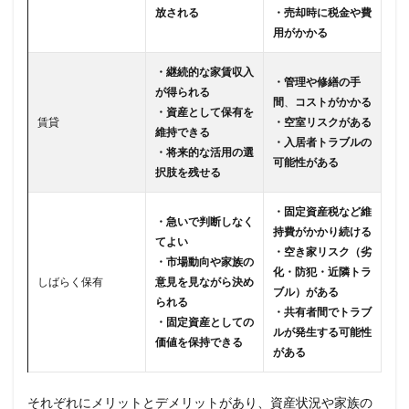
放される
・売却時に税金や費
用がかかる
・継続的な家賃収入
・管理や修繕の手
が得られる
間
、
コストがかかる
・資産として保有を
賃貸
・空室リスクがある
維持できる
・入居者トラブルの
・将来的な活用の選
可能性がある
択肢を残せる
・固定資産税など維
・急いで判断しなく
持費がかかり続ける
てよい
・空き家リスク（劣
・市場動向や家族の
化・防犯・近隣トラ
しばらく保有
意見を見ながら決め
ブル）がある
られる
・共有者間でトラブ
・固定資産としての
ルが発生する可能性
価値を保持できる
がある
それぞれにメリットとデメリットがあり、資産状況や家族の