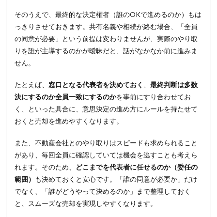
そのうえで、最終的な決定権者（誰のOKで進めるのか）もは
っきりさせておきます。共有名義や相続が絡む場合、「全員
の同意が必要」という前提は変わりませんが、実際のやり取
りを誰が主導するのかが曖昧だと、話がなかなか前に進みま
せん。
たとえば、
窓口となる代表者を決めておく
、
最終判断は多数
決にするのか全員一致にするのか
を事前にすり合わせてお
く、といった具合に、意思決定の進め方にルールを持たせて
おくと売却を進めやすくなります。
また、不動産会社とのやり取りはスピードも求められること
があり、毎回全員に確認していては機会を逃すことも考えら
れます。そのため、
どこまでを代表者に任せるのか（委任の
範囲）
も決めておくと安心です。「誰の同意が必要か」だけ
でなく、「誰がどうやって決めるのか」まで整理しておく
と、スムーズな売却を実現しやすくなります。