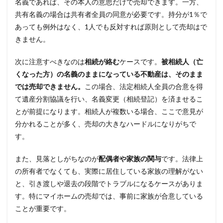
名義であれば、その本人の意思だけで売却できます。一方、
共有名義の場合は共有者全員の同意が必要です。持分が1％で
あっても例外はなく、1人でも反対すれば原則として売却はで
きません。
次に注意すべきなのは
相続が絡む
ケースです。
被相続人（亡
くなった方）の名義のままになっている不動産は、そのまま
では売却できません。
この場合、法定相続人全員の合意を得
て遺産分割協議を行い、名義変更（相続登記）を済ませるこ
とが前提になります。相続人が複数いる場合、ここで意見が
分かれることが多く、売却の大きなハードルになりがちで
す。
また、見落としがちなのが
配偶者や家族の関与
です。法律上
の所有者でなくても、実際に居住している家族の理解がない
と、引き渡しや退去の段階でトラブルになるケースがありま
す。特にマイホームの売却では、事前に家族が合意している
ことが重要です。