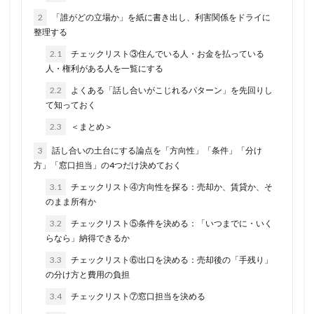
2
「誰がどの立場か」を紙に書き出し、利害関係をドライに
整理する
2.1
チェックリスト③住んでいる人・お金を払っている
人・権利がある人を一覧にする
2.2
よくある「話し合いがこじれるパターン」を先回りし
て知っておく
2.3
＜まとめ＞
3
話し合いの土台にする論点を「方向性」「条件」「分け
方」「窓口担当」の4つだけ決めておく
3.1
チェックリスト④方向性を探る：売却か、賃貸か、そ
のまま所有か
3.2
チェックリスト⑤条件を決める：「いつまでに・いく
らなら」納得できるか
3.3
チェックリスト⑥出口を決める：売却後の「手残り」
の分け方と費用の負担
3.4
チェックリスト⑦窓口担当を決める