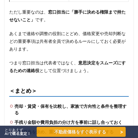
ただし重要なのは、
窓口担当に「勝手に決める権限まで持た
せないこと」
です。
あくまで連絡や調整の役割にとどめ、価格変更や売却判断な
どの重要事項は共有者全員で決めるルールにしておく必要が
あります。
つまり窓口担当は代表者ではなく、
意思決定をスムーズにす
るための連絡役
として位置づけましょう。
＜まとめ＞
売却・賃貸・保有を比較し、家族で方向性と条件を整理す
る
手残り金額や費用負担の分け方を事前に話し合っておく
とりあえず
>
不動産価格をすぐ表示する
窓口担当を決め、重要事項は共有者全員で判断する
AIで匿名査定！